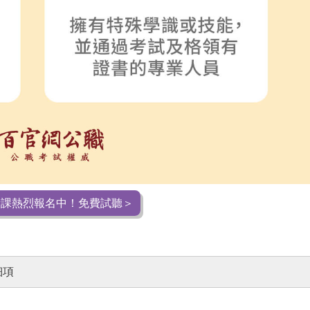
職新課熱烈報名中！免費試聽＞
細項