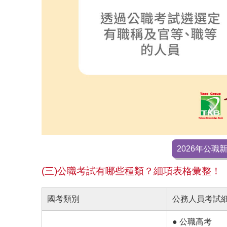
2026年公
(三)公職考試有哪些種類？細項表格彙整！
國考類別
公務人員考試
● 公職高考