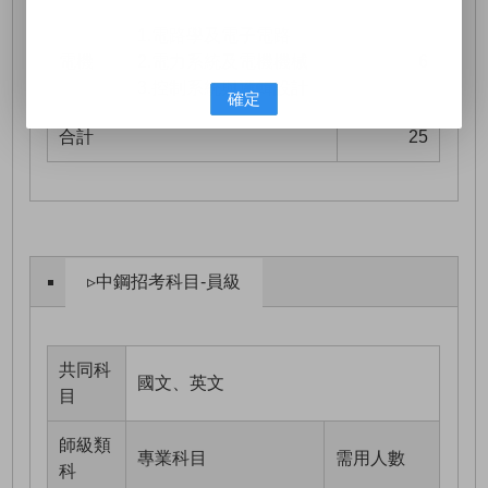
1.電路學及電子電路
電機
2.電力系統及電機機械
6
3.控制系統與邏輯設計
確定
合計
25
▹中鋼招考科目-員級
共同科
國文、英文
目
師級類
專業科目
需用人數
科