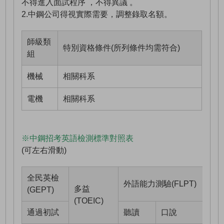
不得進入面試程序 ，不得異議 。
2.中鋼公司得視實際需要，調整錄取名額。
師級類
特別資格條件(所列條件均需符合)
組
機械
相關科系
電機
相關科系
※中鋼招考英語檢測標準對照表
(可左右滑動)
全民英檢
外語能力測驗(FLPT)
多益
(GEPT)
(TOEIC)
通過初試
聽讀
口說