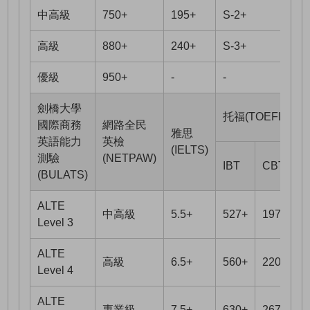
中高級
750+
195+
S-2+
高級
880+
240+
S-3+
優級
950+
-
-
-
劍橋大學
托福(TOEFL)
國際商務
網路全民
雅思
英語能力
英檢
(IELTS)
測驗
(NETPAW)
IBT
CBT
i
(BULATS)
ALTE
中高級
5.5+
527+
197+
7
Level 3
ALTE
高級
6.5+
560+
220+
9
Level 4
ALTE
專業級
7.5+
630+
267+
1