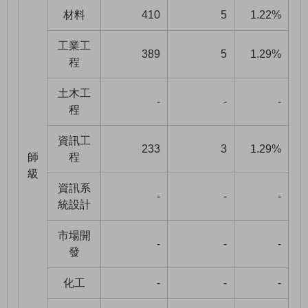
材料
410
5
1.22%
工業工
389
5
1.29%
程
土木工
-
-
-
程
資訊工
233
3
1.29%
師
程
級
資訊系
-
-
-
統設計
市場開
-
-
-
發
化工
-
-
-