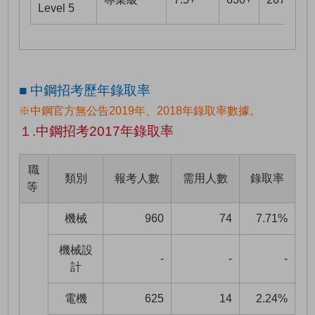
Level 5
■ 中鋼招考歷年錄取率
※中鋼官方無公告2019年、2018年錄取率數據。
１.中鋼招考2017年錄取率
職
類別
報考人數
需用人數
錄取率
等
機械
960
74
7.71%
機械設
-
-
-
計
電機
625
14
2.24%