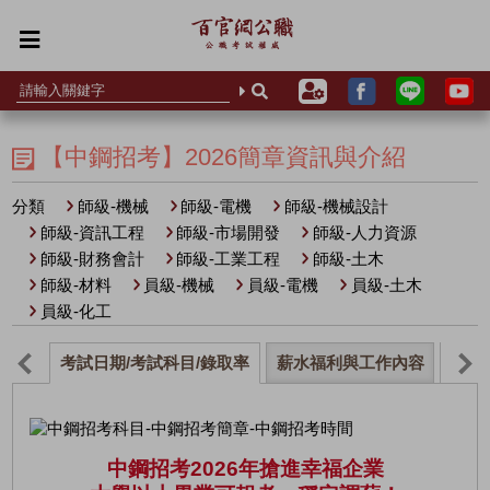
【中鋼招考】2026簡章資訊與介紹
分類
師級-機械
師級-電機
師級-機械設計
師級-資訊工程
師級-市場開發
師級-人力資源
師級-財務會計
師級-工業工程
師級-土木
師級-材料
員級-機械
員級-電機
員級-土木
員級-化工
考試日期/考試科目/錄取率
薪水福利與工作內容
補習
中鋼招考2026年搶進幸福企業