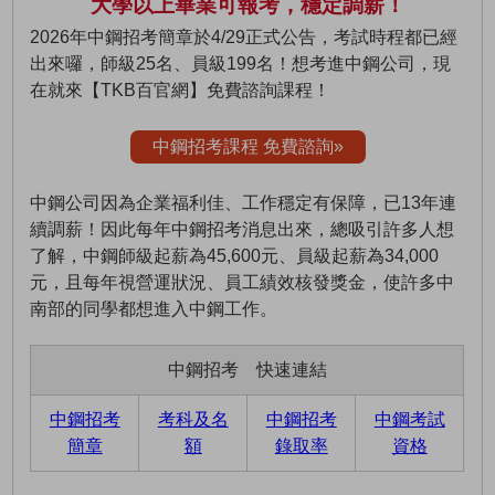
大學以上畢業可報考，穩定調薪！
2026年中鋼招考簡章於4/29正式公告，考試時程都已經
出來囉，師級25名、員級199名！想考進中鋼公司，現
在就來【TKB百官網】免費諮詢課程！
中鋼招考課程 免費諮詢»
中鋼公司因為企業福利佳、工作穩定有保障，已13年連
續調薪！因此每年中鋼招考消息出來，總吸引許多人想
了解，中鋼師級起薪為45,600元、員級起薪為34,000
元，且每年視營運狀況、員工績效核發獎金，使許多中
南部的同學都想進入中鋼工作。
中鋼招考 快速連結
中鋼招考
考科及名
中鋼招考
中鋼考試
簡章
額
錄取率
資格