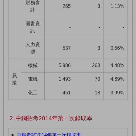
財務會
265
3
1.13%
計
圖書資
-
-
-
訊
人力資
537
3
0.56%
源
機械
5,986
268
4.48%
員
電機
1,493
70
4.69%
級
化工
451
18
3.99%
２.中鋼招考2014年第一次錄取率
中鋼考試2014年第一次錄取率