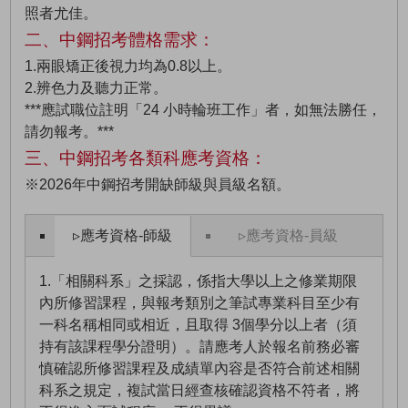
照者尤佳。
二、中鋼招考體格需求：
1.兩眼矯正後視力均為0.8以上。
2.辨色力及聽力正常。
***應試職位註明「24 小時輪班工作」者，如無法勝任，
請勿報考。***
三、中鋼招考各類科應考資格：
※2026年中鋼招考開缺師級與員級名額。
▹應考資格-師級
▹應考資格-員級
1.「相關科系」之採認，係指大學以上之修業期限
內所修習課程，與報考類別之筆試專業科目至少有
一科名稱相同或相近，且取得 3個學分以上者（須
持有該課程學分證明）。請應考人於報名前務必審
慎確認所修習課程及成績單內容是否符合前述相關
科系之規定，複試當日經查核確認資格不符者，將