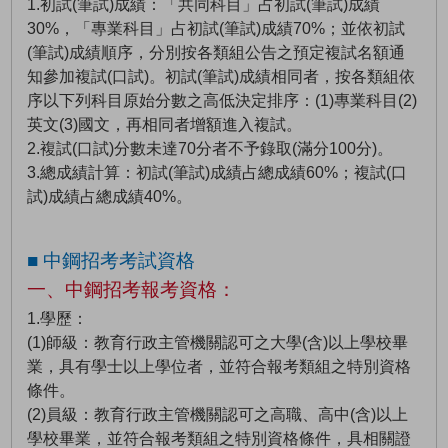
1.初試(筆試)成績：「共同科目」占初試(筆試)成績
30%，「專業科目」占初試(筆試)成績70%；並依初試
(筆試)成績順序，分別按各類組公告之預定複試名額通
知參加複試(口試)。初試(筆試)成績相同者，按各類組依
序以下列科目原始分數之高低決定排序：(1)專業科目(2)
英文(3)國文，再相同者增額進入複試。
2.複試(口試)分數未達70分者不予錄取(滿分100分)。
3.總成績計算：初試(筆試)成績占總成績60%；複試(口
試)成績占總成績40%。
■ 中鋼招考考試資格
一、中鋼招考報考資格：
1.學歷：
(1)師級：教育行政主管機關認可之大學(含)以上學校畢
業，具有學士以上學位者，並符合報考類組之特別資格
條件。
(2)員級：教育行政主管機關認可之高職、高中(含)以上
學校畢業，並符合報考類組之特別資格條件，具相關證