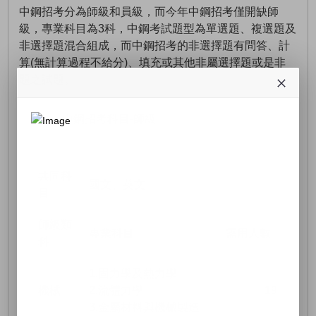
中鋼招考分為師級和員級，而今年中鋼招考僅開缺師
級，專業科目為3科，中鋼考試題型為單選題、複選題及
非選擇題混合組成，而中鋼招考的非選擇題有問答、計
算(無計算過程不給分)、填充或其他非屬選擇題或是非
題之試題。
▹中鋼招考科目-師級
共同科
國文、英文
目
師級類
專業科目
需用人數
科
1.固力學及熱力學
機械
2.流體力學
19
3.金屬材料與機械製造