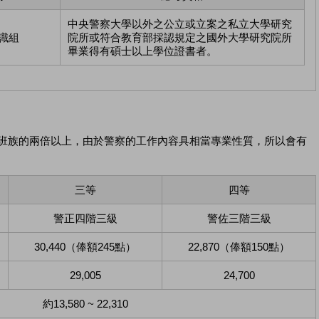
中央警察大學以外之公立或立案之私立大學研究
識組
院所或符合教育部採認規定之國外大學研究院所
畢業得有碩士以上學位證書者。
般上班族的兩倍以上，由於警察的工作內容具相當專業性質，所以會有
三等
四等
警正四階三級
警佐三階三級
30,440（俸額245點）
22,870（俸額150點）
29,005
24,700
約13,580 ~ 22,310