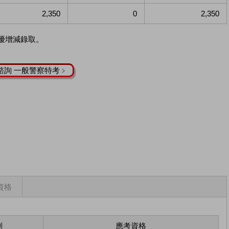
2,350
0
2,350
優增減錄取。
諮詢 一般警察特考﹥
資格
別
應考資格