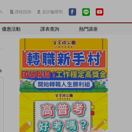
入
課程諮詢
反詐騙聲明
優惠活動
課表查詢
熱門講座
考試資格
歷屆考古題