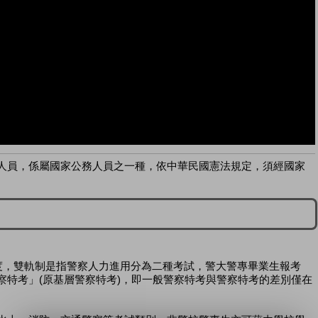
人員，係屬國家公務人員之一種，依中華民國憲法規定，須經國家
度，雙軌制是指警察人力進用分為二種考試，警大警專畢業生報考
察特考」(原基層警察特考)，即一般警察特考與警察特考的差別僅在