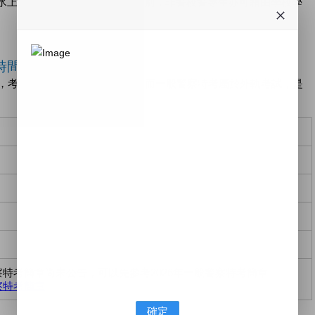
水上、消防、交通警察等考試類別，非警校警專生亦可藉由學校學
考時間＋
試，考生可以提早規劃警察考試，而一般警察特考屬於外軌考試，是
警察特考簡章尚未公告，可以先參考2026年一般警察特考簡章
察特考簡章
確定