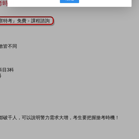
招考時間＋
察特考』免費﹥課程諮詢
數皆不同
科目3科
科
都破千人，可以說明警力需求大增，考生要把握搶考時機！