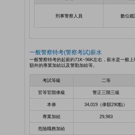
刑事警察人員
數位鑑
一般警察特考(警察考試)薪水
一般警察特考的起薪約71K~96K左右，薪水是一
額外的專業加給以及警勤加給等。
考試等級
二等
官等官階俸級
警正三階三級
本俸
34,019（俸額290點）
專業加給
29,983
危險職務加給