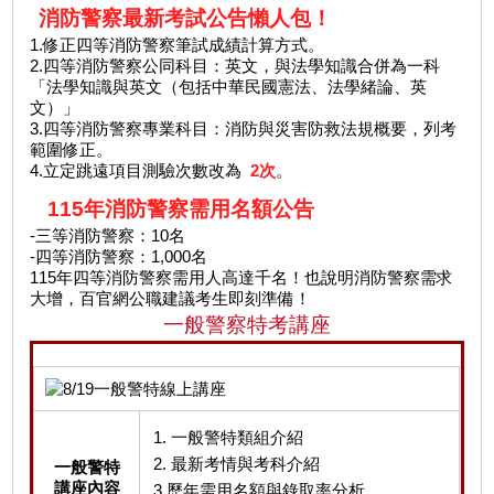
消防警察最新考試公告懶人包！
1.修正四等消防警察筆試成績計算方式。
2.四等消防警察公同科目：英文，與法學知識合併為一科
「法學知識與英文（包括中華民國憲法、法學緒論、英
文）」
3.四等消防警察專業科目：消防與災害防救法規概要，列考
範圍修正。
4.立定跳遠項目測驗次數改為
2次
。
115年消防警察需用名額公告
-三等消防警察：10名
-四等消防警察：1,000名
115年四等消防警察需用人高達千名！也說明消防警察需求
大增，百官網公職建議考生即刻準備！
一般警察特考講座
1. 一般警特類組介紹
2. 最新考情與考科介紹
一般警特
講座內容
3.歷年需用名額與錄取率分析