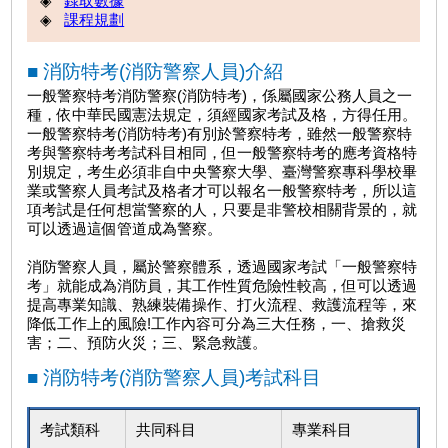
◈
錄取數據
◈
課程規劃
■ 消防特考(消防警察人員)介紹
一般警察特考消防警察(
消防特考
)，係屬國家公務人員之一
種，依中華民國憲法規定，須經國家考試及格，方得任用。
一般警察特考(消防特考)有別於警察特考，雖然一般警察特
考與警察特考考試科目相同，但一般警察特考的應考資格特
別規定，考生必須非自中央警察大學、臺灣警察專科學校畢
業或警察人員考試及格者才可以報名一般警察特考，所以這
項考試是任何想當警察的人，只要是非警校相關背景的，就
可以透過這個管道成為警察。
消防警察
人員，屬於警察體系，透過國家考試「一般警察特
考」就能成為消防員，其工作性質危險性較高，但可以透過
提高專業知識、熟練裝備操作、
打火流程、救護流程等，來
降低工作上的風險!工作內容可分為三大任務，一、搶救災
害；二、預防火災；三、緊急救護。
■ 消防特考(消防警察人員)考試科目
考試類科
共同科目
專業科目