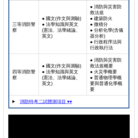
● 消防與災害防
救法規
● 國文(作文與測驗)
● 建築防火
三等消防警
● 法學知識與英文
● 微積分
察
(憲法、法學緒論、
● 分析化學(含儀
英文)
器分析)
● 行政程序法與
行政執行法
● 消防與災害防
● 國文(作文與測驗)
救法規概要
四等消防警
● 法學知識與英文
● 火災學概要
察
(憲法、法學緒論、
● 普通物理學概
英文)
要與普通化學概
要
消防特考二試體測項目 ▾▾