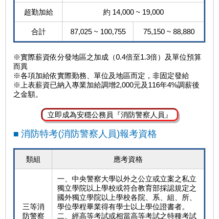
超勤加給
約 14,000 ~ 19,000
合計
87,025 ~ 100,755
75,150 ~ 88,880
※實際薪資依分發地區之加成（0.4倍至1.3倍）及單位預算
而異
※各項加給依實際勤務、單位及地區而定，非固定發給
※上表薪資已納入專業加給調增2,000元及116年4%調薪後
之金額。
立即成為安穩公務員『消防警察人員』
■ 消防特考(消防警察人員)報考資格
類組
應考資格
一、中央警察大學以外之公立或立案之私立
獨立學院以上學校或符合教育部採認規定之
國外獨立學院以上學校各院、系、組、所、
三等消
學位學程畢業得有學士以上學位證書者。
防警察
二、經高等考試或相當高等考試之特種考試