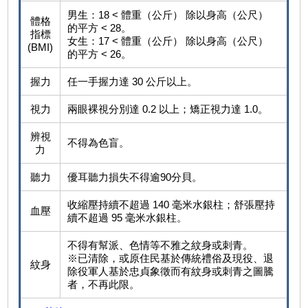
男生：18 < 體重（公斤） 除以身高（公尺）
體格
的平方 < 28。
指標
女生：17 < 體重（公斤） 除以身高（公尺）
(BMI)
的平方 < 26。
握力
任一手握力達 30 公斤以上。
視力
兩眼裸視分別達 0.2 以上；矯正視力達 1.0。
辨視
不得為色盲。
力
聽力
優耳聽力損失不得逾90分貝。
收縮壓持續不超過 140 毫米水銀柱；舒張壓持
血壓
續不超過 95 毫米水銀柱。
不得有幫派、色情等不雅之紋身或刺青。
※已清除，或原住民基於傳統禮俗及現役、退
紋身
除役軍人基於忠貞象徵而有紋身或刺青之圖騰
者，不再此限。