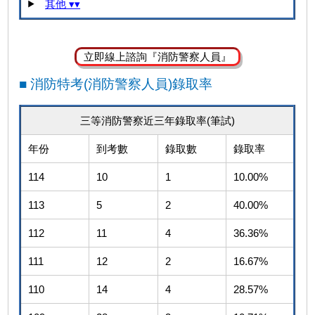
其他 ▾▾
立即線上諮詢『消防警察人員』
■ 消防特考(消防警察人員)錄取率
三等消防警察近三年錄取率(筆試)
年份
到考數
錄取數
錄取率
114
10
1
10.00%
113
5
2
40.00%
112
11
4
36.36%
111
12
2
16.67%
110
14
4
28.57%