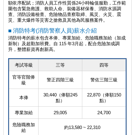
額依序配賦；消防人員工作性質係24小時輪值服勤，工作範
圍包含緊急救護、救助人命、裝備器材保養
、消防水源調
查、消防設備檢查、危險物品查察取締、風災、火災、震
災、重大爆炸等災害之搶救及其他為民服務案件。
■ 消防特考(消防警察人員)薪水介紹
消防特考
的薪水包含本俸、專業加給、危險職務加給（加成
新制）及超勤加班費。自 115 年3月起，配合危險加成調
升，整體薪資再創新高。
考試等級
三等
四等
官等官階俸
警正四階三級
警佐三階三級
級
30,440（俸額245
22,870（俸額150
本俸
點）
點）
專業加給
29,005
24,700
危險職務加
約13,580 ~ 22,310
給