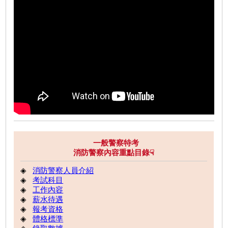
一般警察特考
消防警察內容重點目錄☟
◈
消防警察人員介紹
◈
考試科目
◈
工作內容
◈
薪水待遇
◈
報考資格
◈
體格標準