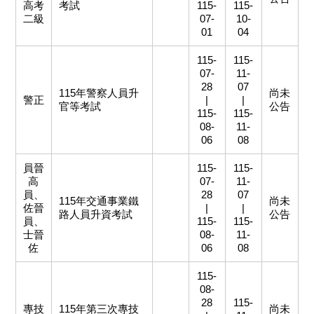
高考
考試
115-
115-
二級
07-
10-
01
04
115-
115-
07-
11-
28
07
115年警察人員升
尚未
警正
|
|
官等考試
公告
115-
115-
08-
11-
06
08
員晉
115-
115-
高
07-
11-
員、
28
07
115年交通事業鐵
尚未
佐晉
|
|
路人員升資考試
公告
員、
115-
115-
士晉
08-
11-
佐
06
08
115-
08-
28
115-
專技
115年第三次專技
尚未