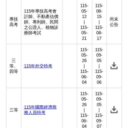
115-
115-
115年專技高考會
05-
08-
計師、不動產估價
12
15
專技
尚未
師、專利師、民間
|
|
高考
公告
之公證人、植物診
115-
115-
療師考試
05-
08-
21
17
115-
115-
05-
09-
三
26
05
等、
115年外交特考
|
|
四等
115-
115-
06-
09-
04
06
115-
115-
05-
09-
26
05
115年國際經濟商
三等
|
|
務人員特考
115-
115-
06-
09-
04
07