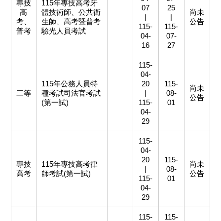
專技
115年專技高考牙
07
25
高
體技術師、公共衛
尚未
|
|
考、
生師、高考暨普考
公告
115-
115-
普考
驗光人員考試
04-
07-
16
27
115-
04-
115年公務人員特
20
115-
尚未
三等
種考試司法官考試
|
08-
公告
(第一試)
115-
01
04-
29
115-
04-
20
115-
專技
115年專技高考律
尚未
|
08-
高考
師考試(第一試)
公告
115-
01
04-
29
115-
115-