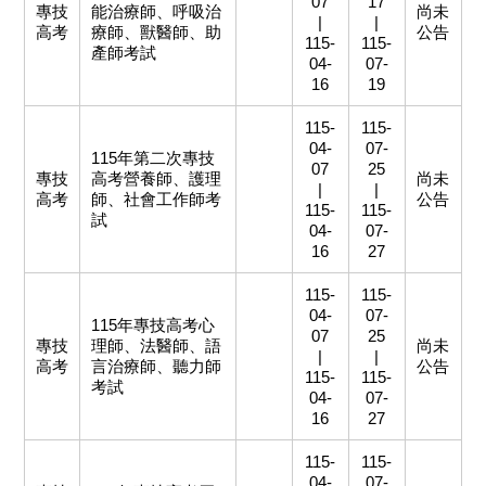
07
17
專技
能治療師、呼吸治
尚未
|
|
高考
療師、獸醫師、助
公告
115-
115-
產師考試
04-
07-
16
19
115-
115-
04-
07-
115年第二次專技
07
25
專技
高考營養師、護理
尚未
|
|
高考
師、社會工作師考
公告
115-
115-
試
04-
07-
16
27
115-
115-
04-
07-
115年專技高考心
07
25
專技
理師、法醫師、語
尚未
|
|
高考
言治療師、聽力師
公告
115-
115-
考試
04-
07-
16
27
115-
115-
04-
07-