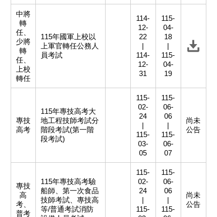
中將
114-
115-
轉
12-
04-
任、
115年國軍上校以
22
18
少將
上軍官轉任公務人
|
|
轉
員考試
114-
115-
任、
12-
04-
上校
31
19
轉任
115-
115-
02-
06-
115年專技高考大
24
06
專技
地工程技師考試分
尚未
|
|
高考
階段考試(第一階
公告
115-
115-
段考試)
03-
06-
05
07
115-
115-
115年專技高考驗
02-
06-
專技
船師、第一次食品
24
06
高
尚未
技師考試、專技高
|
|
考、
公告
等/普通考試消防
115-
115-
普考