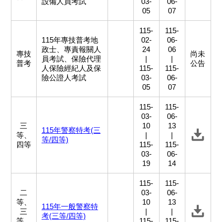
設備人員考試
03-
06-
05
07
115-
115-
115年專技普考地
02-
06-
政士、專責報關人
24
06
專技
尚未
員考試、保險代理
|
|
普考
公告
人保險經紀人及保
115-
115-
險公證人考試
03-
06-
05
07
115-
115-
03-
06-
三
10
13
115年警察特考(三
等、
|
|
等/四等)
四等
115-
115-
03-
06-
19
14
115-
115-
二
03-
06-
等、
10
13
115年一般警察特
三
|
|
考(三等/四等)
等、
115-
115-