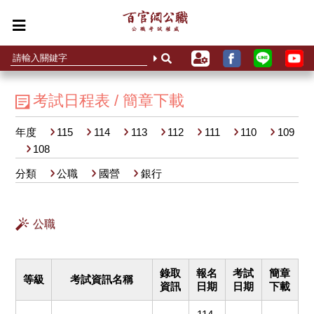
考試日程表 / 簡章下載
年度
115
114
113
112
111
110
109
108
分類
公職
國營
銀行
公職
錄取
報名
考試
簡章
等級
考試資訊名稱
資訊
日期
日期
下載