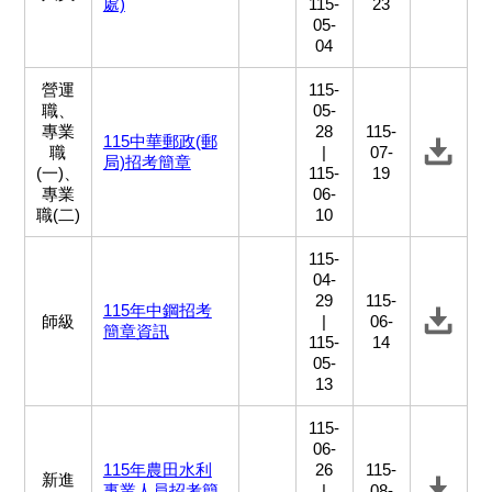
處)
115-
23
05-
04
營運
115-
職、
05-
專業
28
115-
115中華郵政(郵
職
|
07-
局)招考簡章
(一)、
115-
19
專業
06-
職(二)
10
115-
04-
29
115-
115年中鋼招考
師級
|
06-
簡章資訊
115-
14
05-
13
115-
06-
115年農田水利
26
115-
新進
事業人員招考簡
|
08-