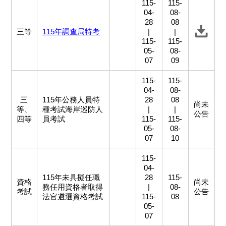
115-
115-
04-
08-
28
08
三等
115年調查局特考
|
|
115-
115-
05-
08-
07
09
115-
115-
04-
08-
三
115年公務人員特
28
08
尚未
等、
種考試海岸巡防人
|
|
公告
四等
員考試
115-
115-
05-
08-
07
10
115-
04-
115年未具擬任職
28
115-
資格
尚未
務任用資格者取得
|
08-
考試
公告
法官遴選資格考試
115-
08
05-
07