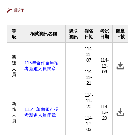
銀行
等
錄取
報名
考試
簡章
考試資訊名稱
級
資訊
日期
日期
下載
114-
11-
新
07
114-
進
115年合作金庫招
|
12-
人
考新進人員簡章
114-
06
員
11-
21
114-
11-
新
20
114-
進
115年華南銀行招
|
12-
人
考新進人員簡章
114-
20
員
12-
03