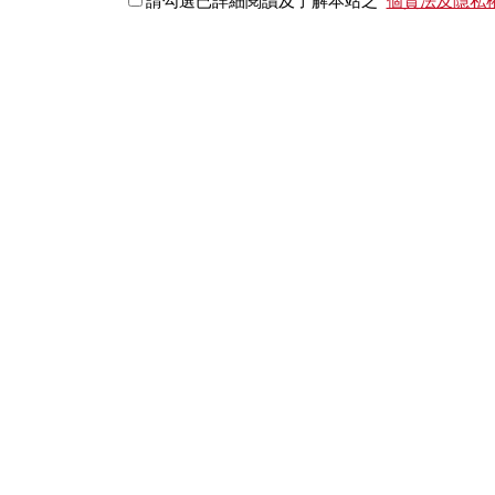
請勾選已詳細閱讀及了解本站之
個資法及隱私