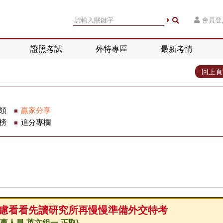
會員登
證照考試
外特專區
最新考情
回上頁
領
贏家分享
榜
追分專欄
慮看看先讀研究所再慢慢準備外交特考
事人員-英文組一 正取)