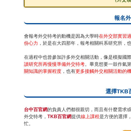
報名外
會報考外交特考的動機是因為大學時
在外交部實習
份心力
，於是在大四那年，報考相關科系研究所，
在過程中也曾參加許多外交相關活動，像是模擬國
讀研究所再慢慢準備外交特考
。畢竟想要一鼓作氣
關知識的掌握程度
，也有
更多接觸外交相關活動的
選擇TK
台中百官網
的負責人們都很親切，而且有什麼需求
外交特考，
TKB百官網
提供
線上課程
是方便的選擇
忙。