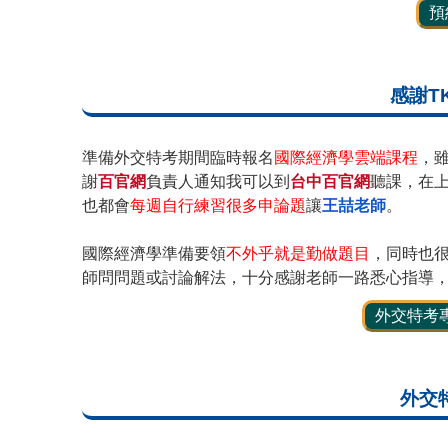
預
感謝T
準備外交特考期間臨時報名
國際經濟學雲端課程
，
謝
百官網
負責人通知我可以到
台中百官網
聽課，在
也都會
每週自行練習很多申論題
讓
王喆老師
。
國際經濟學準備要領
不外乎就是勤做題目
，同時也
師問問題或討論解法，十分感謝老師一路悉心指導
外交特考
外交