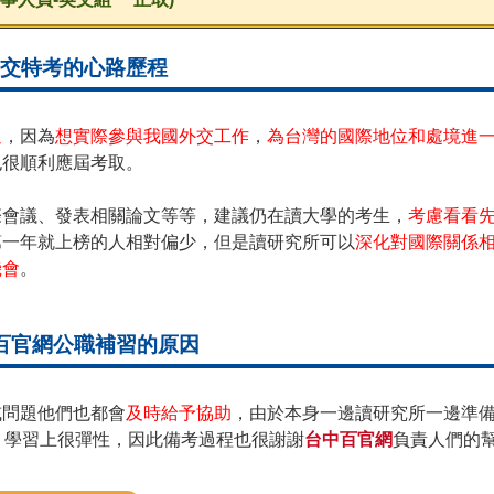
交特考的心路歷程
過
，因為
想實際參與我國外交工作
，
為台灣的國際地位和處境進
也很順利應屆考取。
際會議、發表相關論文等等，建議仍在讀大學的考生，
考慮看看
第一年就上榜的人相對偏少，但是讀研究所可以
深化對國際關係
機會
。
B百官網公職補習的原因
或問題他們也都會
及時給予協助
，由於本身一邊讀研究所一邊準
，學習上很彈性，因此備考過程也很謝謝
台中百官網
負責人們的