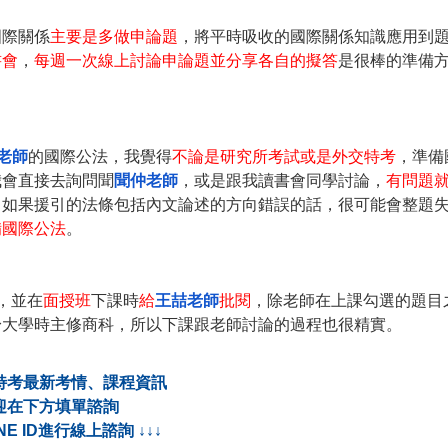
國際關係
主要是多做申論題
，將平時吸收的國際關係知識應用到
書會
，
每週一次線上討論申論題並分享各自的擬答
是很棒的準備
)老師
的國際公法，我覺得
不論是研究所考試或是外交特考
，準備
我會直接去詢問聞
聞仲老師
，或是跟我讀書會同學討論，
有問題
，如果援引的法條包括內文論述的方向錯誤的話，很可能會整題
備國際公法
。
，並在
面授班
下課時
給
王喆老師
批閱
，除老師在上課勾選的題目
身大學時主修商科，所以下課跟老師討論的過程也很精實。
特考最新考情、課程資訊
迎在下方填單諮詢
NE ID進行線上諮詢 ↓↓↓