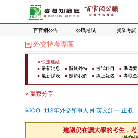
百官網公告
公職考試
就業考試
外交特考專區
» 快速連結
最新消息
關於外特
考試科目
準備要
最新課表
關於我們
線上報名
考取金
» 贏家分享
郭OO- 113年外交領事人員-英文組一 正取
建議仍在讀大學的考生，考
（外交領