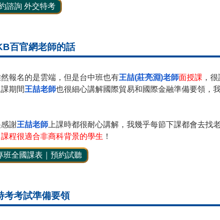
約諮詢 外交特考
KB百官網老師的話
雖然報名的是雲端，但是台中班也有
王喆(莊亮淵)老師
面授課
，很
上課期間
王喆老師
也很細心講解國際貿易和國際金融準備要領，
很感謝
王喆老師
上課時都很耐心講解，我幾乎每節下課都會去找
，
課程很適合非商科背景的學生
！
專班全國課表｜預約試聽
特考考試準備要領