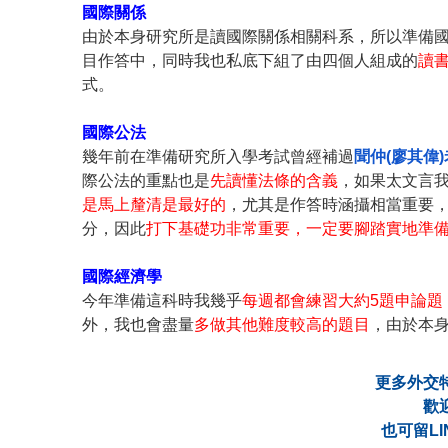
國際關係
由於本身研究所是讀國際關係相關科系，所以準備
目作答中，同時我也私底下組了由四個人組成的
讀
式。
國際公法
幾年前在準備研究所入學考試曾經補過
聞仲(廖其偉
際公法的重點也是
先讀懂法條的含義
，如果太文言
是馬上釐清是最好的
，尤其是作答時涵攝相當重要
分，因此
打下基礎功非常重要，一定要腳踏實地準
國際經濟學
今年準備這科時我幾乎
每週都會練習大約5題申論題
外，我也會盡量
多做其他難度較高的題目
，由於本
更多外交
歡
也可留LI