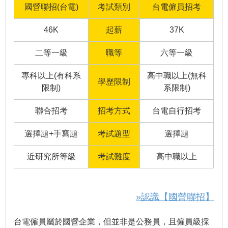
國營聯招(台電)
考試類別
台電僱員招考
46K
起薪
37K
二等一級
職等
六等一級
專科以上(有科系
高中職以上(無科
學歷限制
限制)
系限制)
聯合招考
招考方式
台電自行招考
選擇題+手寫題
考試題型
選擇題
近研究所等級
考試難度
高中職以上
»認識【國營聯招】
台電僱員屬於國營企業，但並非是公務員，且僱員級採