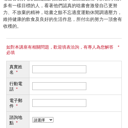
多有一樣目標的人，看著他們認真的唸書會激發自己更努
力、不放棄的精神，唸書之餘不忘適度運動休閒調適壓力，
維持健康的飲食及良好的生活作息，所付出的努力一頂會有
收穫的。
如對本講座有相關問題，歡迎填表洽詢，有專人為您解答 *
必填
真實姓
名
*
行動電
話
*
電子郵
件
*
諮詢地
點
*