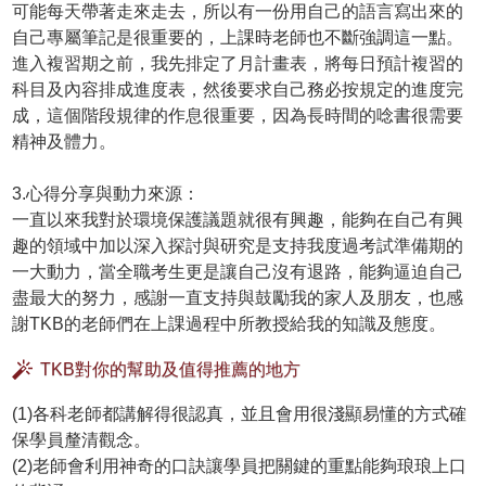
可能每天帶著走來走去，所以有一份用自己的語言寫出來的
自己專屬筆記是很重要的，上課時老師也不斷強調這一點。
進入複習期之前，我先排定了月計畫表，將每日預計複習的
科目及內容排成進度表，然後要求自己務必按規定的進度完
成，這個階段規律的作息很重要，因為長時間的唸書很需要
精神及體力。
3.心得分享與動力來源：
一直以來我對於環境保護議題就很有興趣，能夠在自己有興
趣的領域中加以深入探討與研究是支持我度過考試準備期的
一大動力，當全職考生更是讓自己沒有退路，能夠逼迫自己
盡最大的努力，感謝一直支持與鼓勵我的家人及朋友，也感
謝TKB的老師們在上課過程中所教授給我的知識及態度。
TKB對你的幫助及值得推薦的地方
(1)各科老師都講解得很認真，並且會用很淺顯易懂的方式確
保學員釐清觀念。
(2)老師會利用神奇的口訣讓學員把關鍵的重點能夠琅琅上口