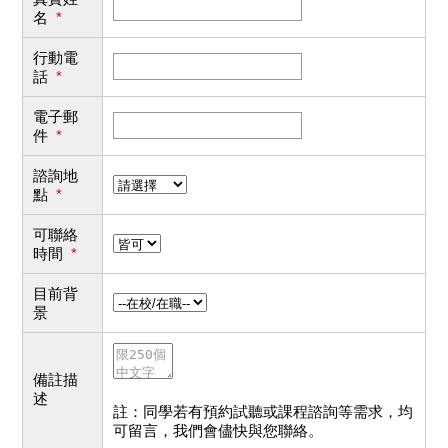
名
*
行動電
話
*
電子郵
件
*
諮詢地
點
*
可聯絡
時間
*
目前背
景
備註描
述
註：同學若有預約試聽或課程諮詢等需求，均
可留言，我們會儘快與您聯絡。