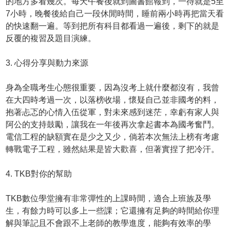
的地方多看幾次。每天午餐後就到圖書館報到，一待就是5至
7小時，晚餐後給自己一段休閒時間，睡前兩小時再把當天看
的快速翻一遍。等到把所有科目都看過一遍後，剩下的就是
反覆的複習及題目演練。
3. 心得分享與動力來源
身為全職考生心態很重要，因為沒考上就什麼都沒有，我曾
在大四時考過一次，以落榜收場，懷疑自己並非國考的料，
抱著忐忑的心情入伍從軍，對未來感到迷茫，幸虧有家人與
阿公的支持鼓勵，讓我在一年後再次拿起書本為國考奮鬥。
電信工程的缺額實在是少之又少，倘若本次無法上榜有考慮
轉戰電子工程，雖然結果是皆大歡喜，但著實捏了把冷汗。
4. TKB對你的幫助
TKB數位學堂擁有非常彈性的上課時間，適合上班族及學
生，有餘力時可以多上一些課；它還擁有足夠的時間給你理
解與筆記且不會跟不上老師的教學進度，能夠有效率的學