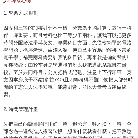
考取心得
1. 學習方式規劃
四等和三等的加權計分不一樣，分數為平均計算，故每一科
都一樣重要，而且考科也比三等少了兩科，讓我可以把更多
時間分配給法學與英文。專業科目方面，先從較簡單的電路
學開始，循序漸進、由淺入深，使自己更容易理解接下來的
電子學；補完兩科需要計算的科目後，再來就是偏向背的計
算機概論；由於本身是學通訊的所以我把通訊系統擺在最
後。至於共同科目，公文把格式記熟、注意上下行即可，英
文因本身底子不錯(多益740)且四等考得不難，便把大部分時
間給了憲法與法學知識，能背則背，並以大量考古題做練
習。
2. 時間管理計畫
先把自己的讀書順序排好，第一遍念完一科才換下一科，全
部念過一遍後進入複習階段，想看什麼就看什麼，把不熟悉