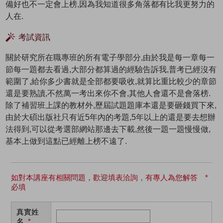
備好也不一定會上榜,因為我知道很多角落都有比我更努力的
人在.
考試資訊
關於研究所在職專班的所有電子學部分,由於我是每一章每一
節每一題都去看過,大部分都算過的經驗告訴我,普考已經沒有
範圍了,給你多少書就是全部都要吸收,就算比重比較少的章節
還是要熟讀,不然萬一考出來你不會,其他人會還不是會落榜.
除了補習班上課的教材外,歷屆試題題庫本還是要砸錢買下來,
由於大碩出版社只有近5年內的考題,5年以上的還是要去想辦
法得到,可以從考選部網站那邊去下載,然後一題一題慢慢做,
基本上做到這點已經離上榜不遠了.
如對本講座有相關問題，歡迎填表洽詢，有專人為您解答 *
必填
真實姓
名
*