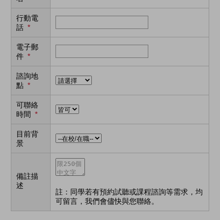
行動電
話
*
電子郵
件
*
諮詢地
點
*
可聯絡
時間
*
目前背
景
備註描
述
註：同學若有預約試聽或課程諮詢等需求，均
可留言，我們會儘快與您聯絡。