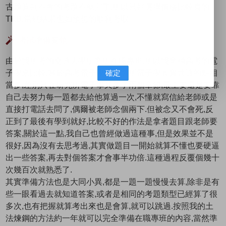
古題算到不會的考題不就完了.所以只好選擇價格比較貴的
TKB.當然結果也如預想的順利考取
考試準備要領
由於我所考的交通大學研究所在職專班,所以我拿補高考的電
子學來比較,關於高考電子學和研究所電子學其實共通的點相
確定
當多,差別只在研究所電子學又多了兩個章節,最主要還是要靠
自己去努力每一題都去給他算過一次,不懂就寫信給老師或是
直接打電話去問了,偶爾被老師念個兩下.但被念又不會死,反
正到了最後有學到就好,比較不好的作法是拿者題目跟老師要
答案,關於這一點,我自己也曾經做過這種事,但是效果並不是
很好,因為沒有去思考過,其實做題目一開始就算不懂也要硬逼
出一些答案,再去對個答案才會事半功倍.這種過程反覆個幾十
次幾百次就熟悉了.
其實準備方法也是大同小異,都是一題一題慢慢去算,除非是有
些一眼看過去就知道答案,或者是相同的考題類型已經算了很
多次,也有把握就算考出來也是會算,就可以跳過.按照我的土
法煉鋼的方法約一年就可以完全準備在職專班的內容,當然準