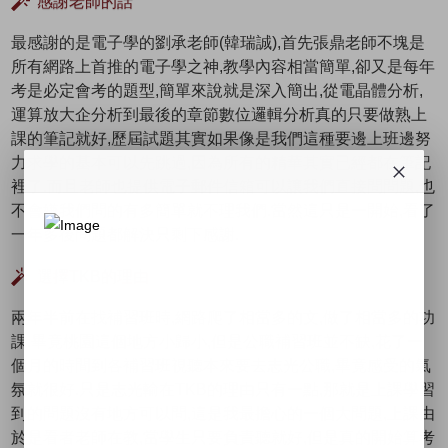
感謝老師的話
最感謝的是電子學的劉承老師(韓瑞誠),首先張鼎老師不塊是
所有網路上首推的電子學之神,教學內容相當簡單,卻又是每年
考是必定會考的題型,簡單來說就是深入簡出,從電晶體分析,
運算放大企分析到最後的章節數位邏輯分析真的只要做熟上
課的筆記就好,歷屆試題其實如果像是我們這種要邊上班邊努
力求學的基本可以先跳過,因為所有的精華其實已經都在筆記
裡了.而且老師也提供電子郵件信箱可以讓我們直接問問題,也
不會嫌我們問的有多簡單就不理我們.當然這只是一開始,看了
一年多後問題都解決只剩下感謝.
選擇TKB的理由
兩年半前在找補習班時,網路爬了相當多的文,做了相當多的功
課.畢竟桃園這個地方小歸小,但是公職補習班並不缺,花了一
個月的時間到各補習班視聽本來要去志光公職,畢竟感受的氣
氛就很好.只是志光輸在TKB的理由只有一點,那就是上課學習
到的問題沒有地方可以問,這是我最擔心的一個大問題,上課由
於是看者老師在教,當學生只要負責聽就好,但是真的開始算考