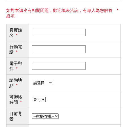
如對本講座有相關問題，歡迎填表洽詢，有專人為您解答 *
必填
真實姓
名
*
行動電
話
*
電子郵
件
*
諮詢地
點
*
可聯絡
時間
*
目前背
景