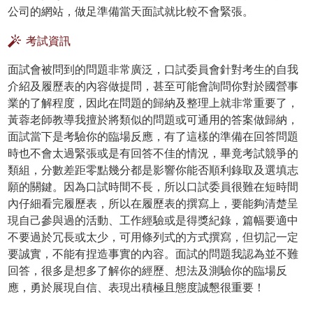
公司的網站，做足準備當天面試就比較不會緊張。
考試資訊
面試會被問到的問題非常廣泛，口試委員會針對考生的自我
介紹及履歷表的內容做提問，甚至可能會詢問你對於國營事
業的了解程度，因此在問題的歸納及整理上就非常重要了，
黃蓉老師教導我擅於將類似的問題或可通用的答案做歸納，
面試當下是考驗你的臨場反應，有了這樣的準備在回答問題
時也不會太過緊張或是有回答不佳的情況，畢竟考試競爭的
類組，分數差距零點幾分都是影響你能否順利錄取及選填志
願的關鍵。因為口試時間不長，所以口試委員很難在短時間
內仔細看完履歷表，所以在履歷表的撰寫上，要能夠清楚呈
現自己參與過的活動、工作經驗或是得獎紀錄，篇幅要適中
不要過於冗長或太少，可用條列式的方式撰寫，但切記一定
要誠實，不能有捏造事實的內容。面試的問題我認為並不難
回答，很多是想多了解你的經歷、想法及測驗你的臨場反
應，勇於展現自信、表現出積極且態度誠懇很重要！