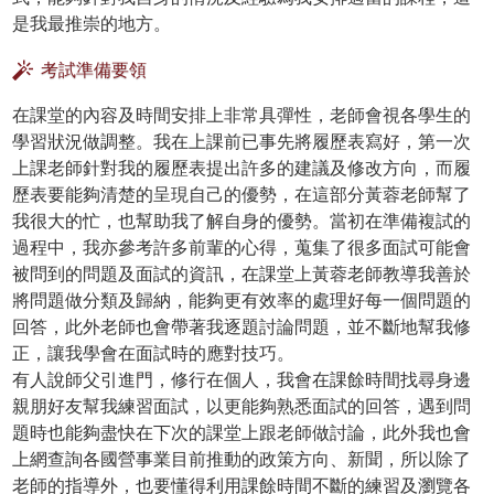
是我最推崇的地方。
考試準備要領
在課堂的內容及時間安排上非常具彈性，老師會視各學生的
學習狀況做調整。我在上課前已事先將履歷表寫好，第一次
上課老師針對我的履歷表提出許多的建議及修改方向，而履
歷表要能夠清楚的呈現自己的優勢，在這部分黃蓉老師幫了
我很大的忙，也幫助我了解自身的優勢。當初在準備複試的
過程中，我亦參考許多前輩的心得，蒐集了很多面試可能會
被問到的問題及面試的資訊，在課堂上黃蓉老師教導我善於
將問題做分類及歸納，能夠更有效率的處理好每一個問題的
回答，此外老師也會帶著我逐題討論問題，並不斷地幫我修
正，讓我學會在面試時的應對技巧。
有人說師父引進門，修行在個人，我會在課餘時間找尋身邊
親朋好友幫我練習面試，以更能夠熟悉面試的回答，遇到問
題時也能夠盡快在下次的課堂上跟老師做討論，此外我也會
上網查詢各國營事業目前推動的政策方向、新聞，所以除了
老師的指導外，也要懂得利用課餘時間不斷的練習及瀏覽各