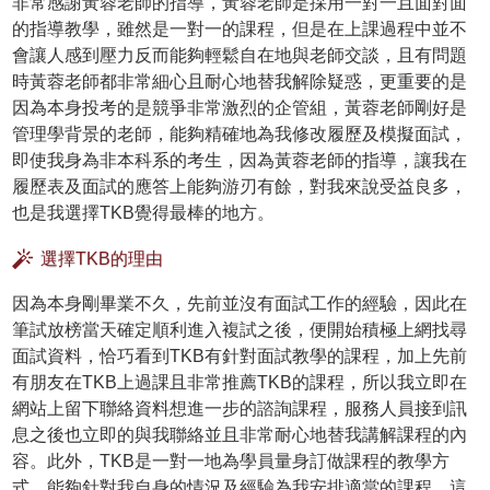
非常感謝黃蓉老師的指導，黃蓉老師是採用一對一且面對面
的指導教學，雖然是一對一的課程，但是在上課過程中並不
會讓人感到壓力反而能夠輕鬆自在地與老師交談，且有問題
時黃蓉老師都非常細心且耐心地替我解除疑惑，更重要的是
因為本身投考的是競爭非常激烈的企管組，黃蓉老師剛好是
管理學背景的老師，能夠精確地為我修改履歷及模擬面試，
即使我身為非本科系的考生，因為黃蓉老師的指導，讓我在
履歷表及面試的應答上能夠游刃有餘，對我來說受益良多，
也是我選擇TKB覺得最棒的地方。
選擇TKB的理由
因為本身剛畢業不久，先前並沒有面試工作的經驗，因此在
筆試放榜當天確定順利進入複試之後，便開始積極上網找尋
面試資料，恰巧看到TKB有針對面試教學的課程，加上先前
有朋友在TKB上過課且非常推薦TKB的課程，所以我立即在
網站上留下聯絡資料想進一步的諮詢課程，服務人員接到訊
息之後也立即的與我聯絡並且非常耐心地替我講解課程的內
容。此外，TKB是一對一地為學員量身訂做課程的教學方
式，能夠針對我自身的情況及經驗為我安排適當的課程，這