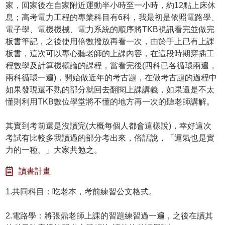
家，回家後在自家附近運動半小時至一小時，約12點上床休
息；高考電力工程的專業科目有6科，我最初是依照電路學、
電子學、電機機械、電力系統的順序將TKB視訊看完並做完
板書筆記，之後使用倍數撥放再看一次，由於手上已有上課
板書，這次可以專心聽老師的上課內容，在這段時期穿插工
程數學及計算機概論的課程，當看完後(四科已各循環兩遍，
兩科循環一遍)，開始做近年的考古題，在做考古題的過程中
如果發現還不熟的部分就回去翻閱上課講義，如果還是不太
懂則利用TKB數位學堂將不懂的地方再一次的聽老師講解。
其實到考前還是沒讀完(大概每個人都會這樣說)，幸好這次
考試有比較多我讀過的部分考出來，俗話說，「運氣也是實
力的一種。」大家共勉之。
讀書計畫
1.共同科目：吃老本，考前練習公文格式。
2.電路學：將張鼎老師上課的習題練習過一遍，之後在讀其