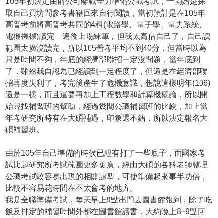
105年初決定由前公司離職全力準備公職考試，一開始是採
取自己買坊間參考書籍回來自行閱讀，當初預計是在105年
高普考前將高普考共同的4科(電路學、電子學、電力系統、
電機機械)讀完一遍後上場練筆，但我太高估自己了，自己讀
範圍太廣沒讀完，所以105普考平均不到40分，但當時以為
只是時間不夠，年底的經濟部聯招一定沒問題，當年底到
了，雖然我自認為已經讀到一定程度了，但還是在經濟部聯
招再度失利了，考完後產生了危機意識，想說這樣明年(106)
還是一樣，而且還要再加上工程數學和計算機概論，所以開
始尋找補習班的幫助，經過幾間公職補習班的比較，加上當
年考研究所時有在大碩補過，印象還不錯，所以決定報名大
碩補習班。
由於105年自己準備的時候已經有打了一些底子，而國家考
試比起研究所考試範圍更多更廣，經由大碩的各科老師整理
公職考試較容易出現的相關題型，可使準備起來事半功倍，
比較不容易花時間在不太會考的地方。
我是全職準備考試，每天早上9點出門去圖書館報到，除了吃
飯及排定的補習時間外都在圖書館讀書，大約晚上8~9點回