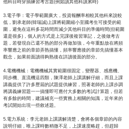
他科目時穿插練習考古題(例如讀其他科讀累時)
3.電子學：電子學範圍廣大，投資報酬率相較其他科來說較
低，劉承老師(韓瑞誠)上課將範圍縮小至國考生可接受的範
圍，避免在這科多花時間而減少其他科目的準備時間(但範圍
還是很多)，個人的方式是上完課後複習筆記，之後做考古
題，若發現自己還不熟的部分再做加強，今年重點放在將頻
率響應之前的章節弄熟搞懂，頻率響應後的章節先搞懂基本
觀念，如果前面讀得夠熟後在詳讀後面的部分。
4.電機機械：電機機械其實範圍很固定，變壓器、感應機、
同步機、直流機這四類，陳澤老師上課講解仔細，而且上課
講義提供了許多歷屆的試題提供練習，照著老師的上課步調
將講義練習題一一搞懂即可應付大多數的考試計算題，但若
有多餘的時間，建議補充一些實務上相關的知識，近年來的
考試開始出現一些敘述題。
5.電力系統：李元老師上課講解清楚，會將各個章節的內容
說明仔細，唯上課時數稍微不足，上課速度略趕，但趕歸