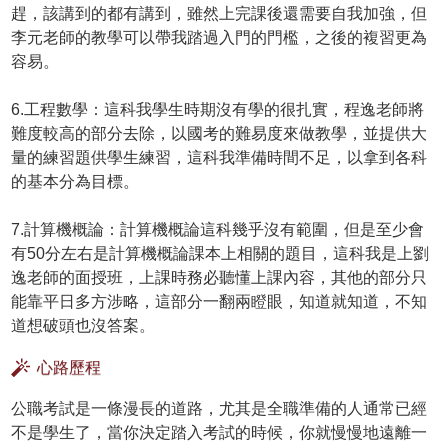
趕，該講到的都有講到，雖然上完課後還需要自我加強，但
李元老師的教學可以帶我踏過入門的門檻，之後的複習更為
容易。
6.工程數學：這科我學生時期沒有學的很扎實，程逸老師將
難度較高的部分去除，以國考的難易度來做教學，並提供大
量的練習題供學生練習，這科我準備時間不足，以拿到各科
的基本分為目標。
7.計算機概論：計算機概論這科幾乎沒有範圍，但是至少會
有50分左右是計算機概論課本上相關的題目，這科我是上劉
逸老師的面授班，上課時務必聽懂上課內容，其他的部分只
能靠平日多方涉略，這部分一翻兩瞪眼，知道就知道，不知
道想破頭也沒答案。
心路歷程
公職考試是一條漫長的道路，尤其是全職準備的人通常已經
不是學生了，當你決定踏入考試的時候，你就慢慢地遠離一