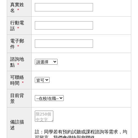
真實姓
名
*
行動電
話
*
電子郵
件
*
諮詢地
點
*
可聯絡
時間
*
目前背
景
備註描
述
註：同學若有預約試聽或課程諮詢等需求，均
可留言，我們會儘快與您聯絡。