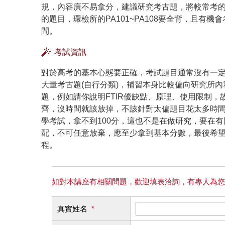
規，內容廣不易拿分，建議研究考古題，將較常考
的題目，環檢所的PA101~PA108要全背，且
間。
考試資訊
對於高考的基本心態要正確，考試題目通常沒有一
大量考古題(自行分類)，補習本身比較偏向研究所
題，例如請你說明FTIR優缺點、原理、使用限制
齊，沒時間就該放掉，不該針對太偏題目花太多時
學考試，拿不到100分，這也不是在做研究，要在
配，不可任意放棄，應至少拿到基本分數，最後希
程。
如對本講座有相關問題，歡迎填表洽詢，有專人為您
真實姓名
*