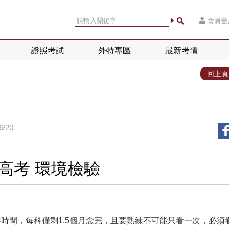
會員登
證照考試
外特專區
最新考情
回上頁
/20
高考 環境檢驗
時間，每科僅剩1.5個月念完，且要熟練不可能只看一次，必須