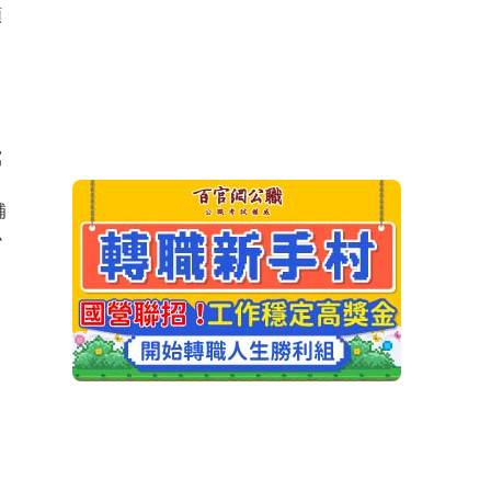
類
寫
補
小