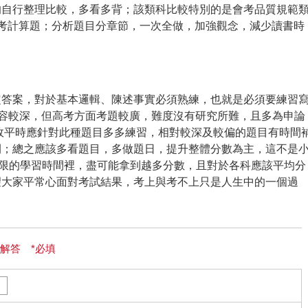
的自行整理比較，多看多背；該類科比較特別的是會考品質規範
有機會考計算題；分析題目分章節，一次全做，加強觀念，減少讀書時
定答案，對於基本邏輯、陳述事實必須熟練，也就是必須要練習
內容較深，但高考方面考題較廣，難度沒有研究所難，且多為申論
，故平時應針對此種題目多多練習，相對較深及較偏的題目有時間
間；總之應該多看題目，多做題日，提升整體分數為主，這不是
有限的學習時間裡，盡可能拿到越多分數，且對於各科應該平均分
望大家平常心面對考試結果，考上與考不上只是人生中的一個過
解答 *必填