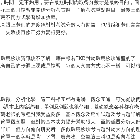
念，時間一定不夠用，要在最短時間內取得分數才是最終目的，個
再花三個月複習並開始分析考古題，了解考試重點題目，最後三
應用不同方式學習增加效率。
認真跟上老師的進度絕對對考試分數大有助益，也很感謝老師常
折，失敗後再修正努力變得更好。
環境檢驗資訊較不了解，藉由報名TKB對於環境檢驗通盤的了
配合自己的步調上課或是複習，每個人念書方式都不一樣，可以
化環微、分析化學，這三科相互都有關聯，觀念互通，可先從較
ris課本上內容詳細，舉例及例題也很仔細，基礎觀念各科都有機
石濤老師的課程對我受益良多，基本觀念及延伸試題及考古題詳
向簡單觀念題，但對於基本功力提升幫助很大；至於儀器分析大
且詳細，但方向偏向研究所，多做環境檢驗考古題對於大方向的
，簡單一個字就是背；水質、廢棄物、空氣這三科也是偏向考法