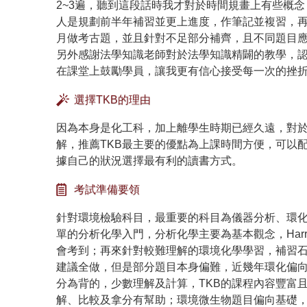
2~3遍，聽到這段話時我才對於時間規畫上有些概
人是規劃前半年補習並更上進度，作筆記並複習，
月做考古題，並且針對不足部分補齊，且不同題目
另外感謝法學知識老師對於法學知識精闢的教學，
在課堂上鼓勵學員，讓我更有信心接受每一次的挫
選擇TKB的理由
因為本身是化工科，加上離學生時期已經久遠，對於
解，推薦TKB最主要的優點為上課時間方便，可以
據自己的狀況選擇最有利的讀書方式。
考試準備要領
針對環境檢驗科目，最重要的科目為儀器分析、環
單的分析化學入門，分析化學主要為基本觀念，Har
會考到；再來針對較難理解的環境化學學習，補習
建議全做，但是部分題目本身偏難，近幾年環化偏
分為背的，少數理解及計算，TKB的課程內容豐富
解、比較及拿分有幫助；環境微生物題目偏向基礎