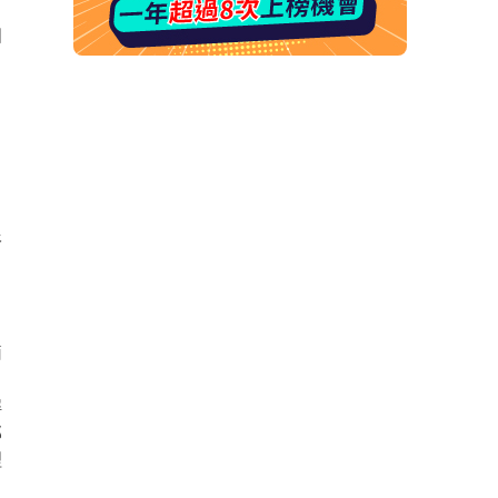
個
常
根
簡
解
部
理