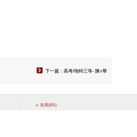
下一篇：高考/地特三等- 陳○華
集團網站
數位學堂
庫
龍門轉學考
會
大碩研究所
洋碩美語
甄戰學習顧問