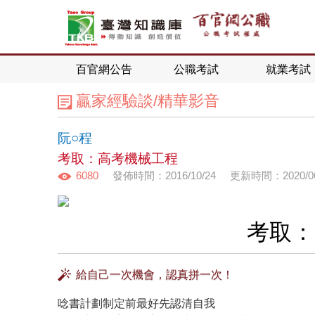
百官網公告
公職考試
就業考試
贏家經驗談/精華影音
阮○程
考取：高考機械工程
6080
發佈時間：2016/10/24
更新時間：2020/06
考取：
給自己一次機會，認真拼一次！
唸書計劃制定前最好先認清自我