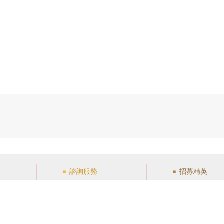
諮詢服務
招募精英
惠
課程諮詢
招募精英
常見問題
TKB台灣知識
查詢)
全國據點
青年關懷基金