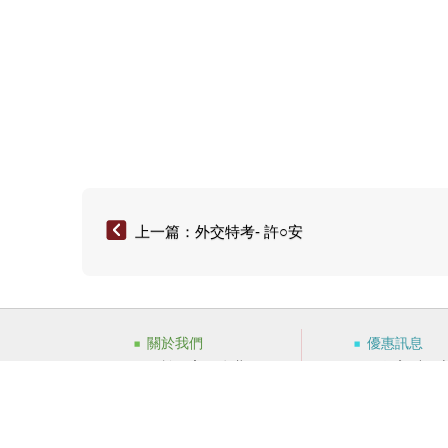
上一篇：外交特考- 許○安
關於我們
優惠訊息
關於百官網公職
低收入戶優
反詐騙聲明
WIP卡專區
免責聲明
舊版WIP(僅
性騷擾防治相關
台灣知識庫申訴書