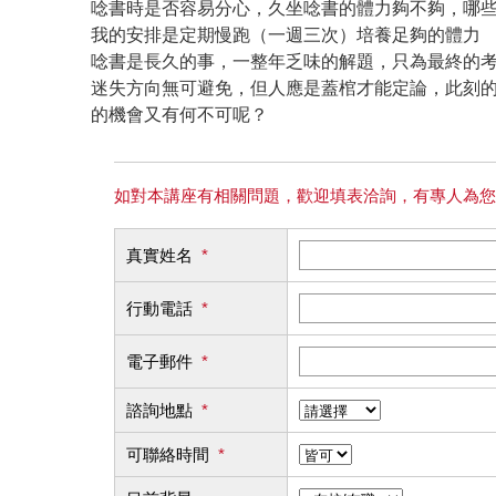
唸書時是否容易分心，久坐唸書的體力夠不夠，哪
我的安排是定期慢跑（一週三次）培養足夠的體力
唸書是長久的事，一整年乏味的解題，只為最終的
迷失方向無可避免，但人應是蓋棺才能定論，此刻
的機會又有何不可呢？
如對本講座有相關問題，歡迎填表洽詢，有專人為您
真實姓名
*
行動電話
*
電子郵件
*
諮詢地點
*
可聯絡時間
*