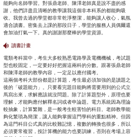
能夠向名師學習。對張鼎老師、陳澤老師真是說不盡的感
謝，他們詳盡且清晰的教學讓我這個非本科系的都能夠吸
收。我曾去過的學堂都非常乾淨整潔，能夠讓人收心，氣氛
適合讀書。密集去上課的那段日子，學堂的服務人員偶爾還
會加油打氣一下。真的謝謝那麼棒的學堂資源。
讀書計畫
電類考科當中，考生大多較熟悉電路學及電機機械，考試題
型也較固定，一定要好好把握這兩科的分數。跟著張鼎老師
和陳澤老師的教學內容，一定足以應付國考。
這兩個考科大部份都是計算題，考生最必須加強的是讀題之
後的「破題能力」。只要看完題目能夠將需要用到的公式立
馬寫出來，求解應該就沒問題。除了計算題型外，原理也要
理解，才能夠應付解釋名詞或者申論題。電力系統因為理論
較抽象，計算繁雜，是一般考生較害怕的科目。老師教學能
夠化繁瑣為簡潔，讓人能夠掌握這門學科的重點精神。但因
為這門科目公式真的比較難記憶，複數的轉換也很多，所以
必須要常複習，按計算機的能力也要訓練，否則在考場上容