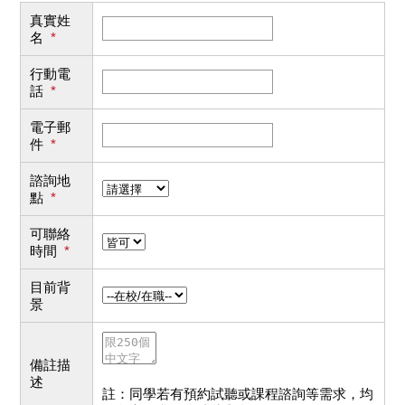
真實姓
名
*
行動電
話
*
電子郵
件
*
諮詢地
點
*
可聯絡
時間
*
目前背
景
備註描
述
註：同學若有預約試聽或課程諮詢等需求，均