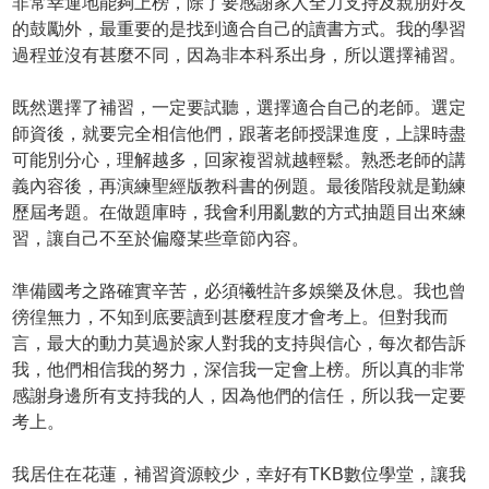
非常幸運地能夠上榜，除了要感謝家人全力支持及親朋好友
的鼓勵外，最重要的是找到適合自己的讀書方式。我的學習
過程並沒有甚麼不同，因為非本科系出身，所以選擇補習。
既然選擇了補習，一定要試聽，選擇適合自己的老師。選定
師資後，就要完全相信他們，跟著老師授課進度，上課時盡
可能別分心，理解越多，回家複習就越輕鬆。熟悉老師的講
義內容後，再演練聖經版教科書的例題。最後階段就是勤練
歷屆考題。在做題庫時，我會利用亂數的方式抽題目出來練
習，讓自己不至於偏廢某些章節內容。
準備國考之路確實辛苦，必須犧牲許多娛樂及休息。我也曾
徬徨無力，不知到底要讀到甚麼程度才會考上。但對我而
言，最大的動力莫過於家人對我的支持與信心，每次都告訴
我，他們相信我的努力，深信我一定會上榜。所以真的非常
感謝身邊所有支持我的人，因為他們的信任，所以我一定要
考上。
我居住在花蓮，補習資源較少，幸好有TKB數位學堂，讓我