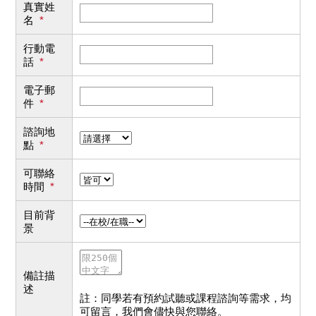
真實姓
名
*
行動電
話
*
電子郵
件
*
諮詢地
點
*
可聯絡
時間
*
目前背
景
備註描
述
註：同學若有預約試聽或課程諮詢等需求，均
可留言，我們會儘快與您聯絡。