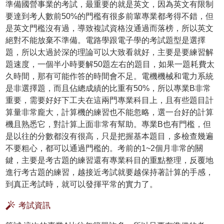
準備國營事業的考試，最重要的就是英文，因為英文有限制
要達到考人數前50%的門檻有很多前輩專業都考得不錯，但
是英文門檻沒有過，導致複試資格沒通過而落榜，所以英文
絕對不能放棄不準備。電路學跟電子學的考試題型是選擇
題，所以太過於深的理論可以大致看就好，主要是要練習解
題速度，一個半小時要解50題左右的題目，如果一題耗費太
久時間，那有可能作答的時間會不足。電機機械和電力系統
是非選擇題，而且佔總成績的比重有50%，所以專業B非常
重要，需要好好下工夫在這兩門專業科目上，且有些題目計
算量非常龐大，計算機的練習也不能忽略，選一台好的計算
機且熟悉它，對計算上面非常有幫助。專業B也有門檻，但
是以往的分數都沒有很高，只是把握基本題目，多檢查幾遍
不要粗心，都可以通過門檻的。考前的1~2個月非常的關
鍵，主要是考古題的練習還有專業科目的重點整理，反覆地
進行考古題的練習，越接近考試就要越保持著計算的手感，
到真正考試時，就可以發揮平常的實力了。
考試資訊