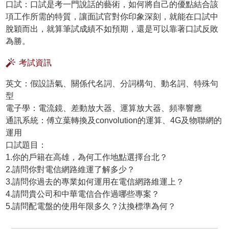
口試：口試是考一門說話的藝術，如何將自己的優點結合該
項工作所需的特質，讓面試官對你印象深刻，就能在口試中
脫穎而出，就算筆試成績不如預期，還是可以靠著口試反敗
為勝。
考試資訊
英文：假設語氣、關係代名詞、分詞構句、動名詞、特殊句
型
電子學：電流鏡、差動放大器、運算放大器、頻率響應
通訊系統：傅立葉轉換及convolution的運算、4G及物聯網的
運用
口試題目：
1.你的戶籍在高雄，為何工作地點選擇台北？
2.請問你對電信網路維運了解多少？
3.請問你過去的專業如何運用在電信網路維運上？
4.請問貴公司和中華電信合作過哪些專案？
5.請問配電盤的使用年限多久？汰換標準為何？