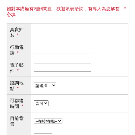
如對本講座有相關問題，歡迎填表洽詢，有專人為您解答 *
必填
真實姓
名
*
行動電
話
*
電子郵
件
*
諮詢地
點
*
可聯絡
時間
*
目前背
景