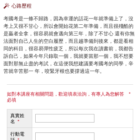
心路歷程
考國考是一條不歸路，因為幸運的話花一年就準備上了，沒
考上又很不甘心，所以會開始花第二年準備，而且很殘酷的
是贏者全拿，很容易就會邁向第三年，除了不甘心 還有你無
法面對自己人生的空白履歷，而且越準備到後來，都是看相
同的科目，很容易彈性疲乏，所以每次我在讀書前，我都告
訴自己，如果今年只錄取一個，我就要當那一個，我不想要
面對那無止盡的考試，在這便我想建議要考國考的同學，辛
苦就辛苦那一 年，咬緊牙根也要撐過這一年。
如對本講座有相關問題，歡迎填表洽詢，有專人為您解答 *
必填
真實姓
名
*
行動電
話
*