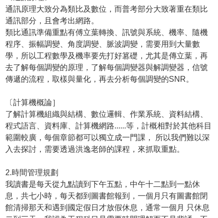
通訊原理大致分為類比及數位，而普考部分大致著重在類比
通訊部分，且會考出網路。
類比通訊準備重點有傅立葉轉換、訊號與系統、機率、隨機
程序、振幅調變、角度調變、脈波調變，需要用到大量數
學，所以工程數學及機率要先打好篡礎，尤其是傳立葉，再
去了解每個調變的原理，了解每個調變器與解調變器，信號
傳遞的流程，取樣與量化，再去分析每個調變的SNR。
〔計算機概論］
了解計算機組織與結構、數位邏輯、作業系統、資料結構、
程式語言、資料庫、計算機網路......等，計概相對於其他科目
範圍較廣，每個章節都可以獨立成一門課， 所以我們難以深
入去探討，需要透過洪逸老師的課程，來抓取重點。
2.時間管理規劃
我讀書是每天從九點讀到下午五點，中午十二點到一點休
息，共七小時，每天都到圖書館報到，一個月只有圖書館閉
館清掃那天和遇到國定假日才放假休息，通常一個月 只休息