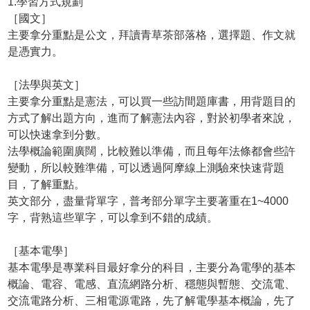
1.學習方式規劃
［國文］
主要拿分重點是公文，拜讀青草茶部落格，選擇題、作文就
是憑實力。
［法學與英文］
主要拿分重點是憲法，可以買一些訪間題庫書，用背題目的
方式了解出題方向，進而了解憲法內容，對於初學者來說，
可以快速拿到分數。
法學概論範圍廣闊，比較難以準備，而且每年法條都會些許
變動，所以較難準備，可以透過阿摩線上測驗來快速背題
目，了解重點。
英文部分，盡量背單字，普考部分單字主要著重在1~4000
字，背熟這些單字，可以拿到不錯的成績。
［基本電學］
基本電學是專業科目最好拿分的科目，主要分為電學的基本
概論、電容、電感、直流網路分析、穩態與暫態、交流電、
交流電路分析、三相電源電路，先了解電學基本概論，先了