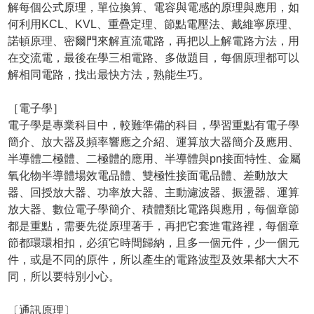
解每個公式原理，單位換算、電容與電感的原理與應用，如
何利用KCL、KVL、重疊定理、節點電壓法、戴維寧原理、
諾頓原理、密爾門來解直流電路，再把以上解電路方法，用
在交流電，最後在學三相電路、多做題目，每個原理都可以
解相同電路，找出最快方法，熟能生巧。
［電子學］
電子學是專業科目中，較難準備的科目，學習重點有電子學
簡介、放大器及頻率響應之介紹、運算放大器簡介及應用、
半導體二極體、二極體的應用、半導體與pn接面特性、金屬
氧化物半導體場效電品體、雙極性接面電品體、差動放大
器、回授放大器、功率放大器、主動濾波器、振盪器、運算
放大器、數位電子學簡介、積體類比電路與應用，每個章節
都是重點，需要先從原理著手，再把它套進電路裡，每個章
節都環環相扣，必須它時間歸納，且多一個元件，少一個元
件，或是不同的原件，所以產生的電路波型及效果都大大不
同，所以要特別小心。
〔通訊原理〕