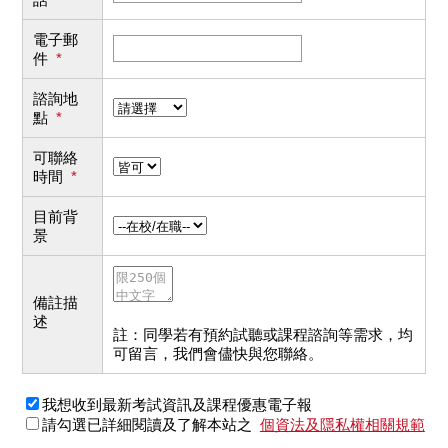
電子郵
件
*
諮詢地
點
*
可聯絡
時間
*
目前背
景
備註描
述
註：同學若有預約試聽或課程諮詢等需求，均
可留言，我們會儘快與您聯絡。
我想收到最新考試資訊及課程優惠電子報
請勾選已詳細閱讀及了解本站之
個資法及隱私權相關規範