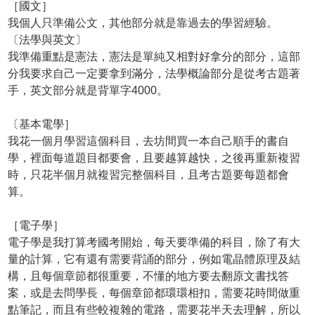
［國文］
我個人只準備公文，其他部分就是靠過去的學習經驗。
〔法學與英文〕
我準備重點是憲法，憲法是單純又相對好拿分的部分，這部
分我要求自己一定要拿到滿分，法學概論部分是從考古題著
手，英文部分就是背單字4000。
〔基本電學］
我花一個月學習這個科目，去坊間買一本自己順手的書自
學，裡面每道題目都要會，且要越算越快，之後再重新複習
時，只花半個月就複習完整個科目，且考古題要每題都會
算。
［電子學］
電子學是我打算考國考開始，每天要準備的科目，除了有大
量的計算，它有還有需要背誦的部分，例如電晶體原理及結
構，且每個章節都很重要，不懂的地方要去翻原文書找答
案，或是去問學長，每個章節都環環相扣，需要花時間做重
點筆記，而且有些較複雜的電路，需要花半天去理解，所以