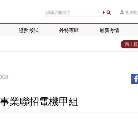
會員登
證照考試
外特專區
最新考情
回上頁
/28
事業聯招電機甲組