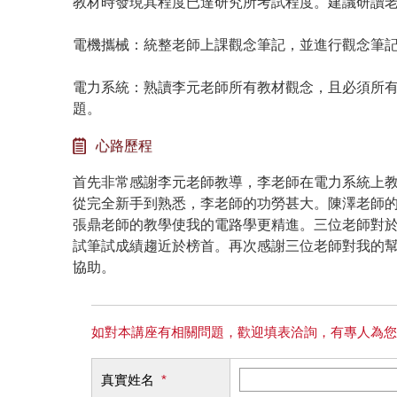
教材時發現其程度已達研究所考試程度。建議研讀
電機攜械：統整老師上課觀念筆記，並進行觀念筆
電力系統：熟讀李元老師所有教材觀念，且必須所
題。
心路歷程
首先非常感謝李元老師教導，李老師在電力系統上
從完全新手到熟悉，李老師的功勞甚大。陳澤老師
張鼎老師的教學使我的電路學更精進。三位老師對
試筆試成績趨近於榜首。再次感謝三位老師對我的
協助。
如對本講座有相關問題，歡迎填表洽詢，有專人為您
真實姓名
*