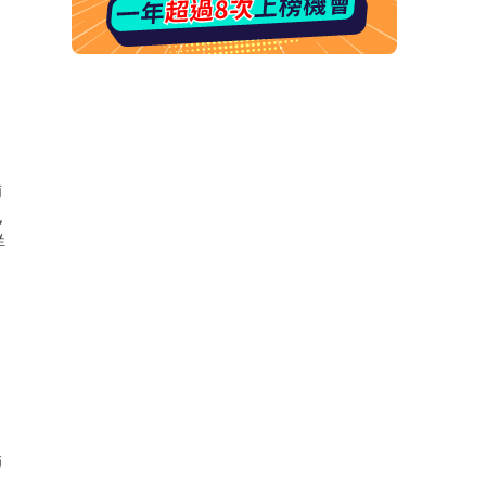
補
也
詳
師