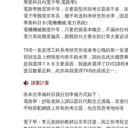
專業科目A(電子學,電路學):
電路學難度算中等，主要題型亦與考古題差不多，
電子學難度非常高，幾乎有達到考研究所水準，因
專業科目Ｂ(電機機械,電力系統):
電機機械難度中等，只要把握基本概念，不漏掉任
電力系統難度偏高，困難部分主要在於計算大量必
TKB一直是理工科系考研究所或者考公職的第一首
習狀況及上榜情形均有不錯水準，因此在此次國營事
是我選擇ＴＫＢ主要原因，我最終選擇了DVD課程
盡且數量足夠，此亦為我選擇TKB的原因之一。
讀書計畫
依本次準備科目我分別準備方式如下：
電路學：抄取老師上課以題目代觀念之講義，並進
平時搭配網路上所有的考古題，包含高普考地特等
電子學：李元老師的教材以非常詳盡，因之前考取