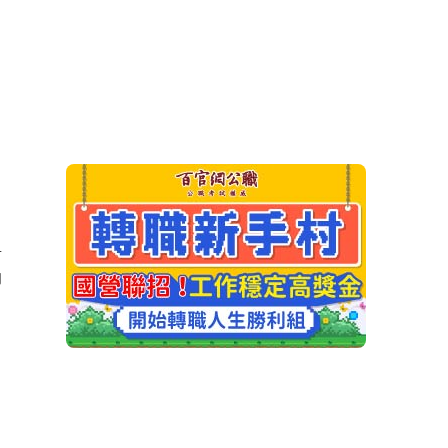
。
考
的