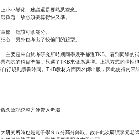
加上小小變化，建議還是要熟悉觀念。
是選擇題，故必須要算得快又準。
何章節，應該可拿滿分。
須細心，另外也考出了較偏門的題型。
選，主要是來自於考研究所時期同學幾乎都選TKB。看到同學的
業考試的科目準備，只選了TKB來做為選擇。上課方式的彈性
來自行規劃讀書時間。TKB教材方面因名師出版，因此使得內容
行觀念筆記統整方便帶入考場
交大研究所時也是電子學９５分高分錄取。故在此次研讀李元老