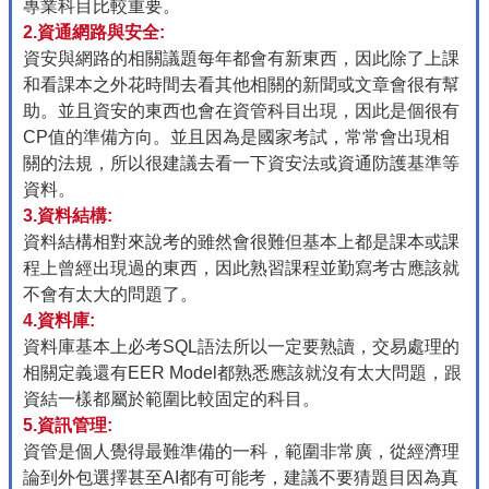
專業科目比較重要。
2.資通網路與安全:
資安與網路的相關議題每年都會有新東西，因此除了上課
和看課本之外花時間去看其他相關的新聞或文章會很有幫
助。並且資安的東西也會在資管科目出現，因此是個很有
CP值的準備方向。並且因為是國家考試，常常會出現相
關的法規，所以很建議去看一下資安法或資通防護基準等
資料。
3.資料結構:
資料結構相對來說考的雖然會很難但基本上都是課本或課
程上曾經出現過的東西，因此熟習課程並勤寫考古應該就
不會有太大的問題了。
4.資料庫:
資料庫基本上必考SQL語法所以一定要熟讀，交易處理的
相關定義還有EER Model都熟悉應該就沒有太大問題，跟
資結一樣都屬於範圍比較固定的科目。
5.資訊管理:
資管是個人覺得最難準備的一科，範圍非常廣，從經濟理
論到外包選擇甚至AI都有可能考，建議不要猜題目因為真