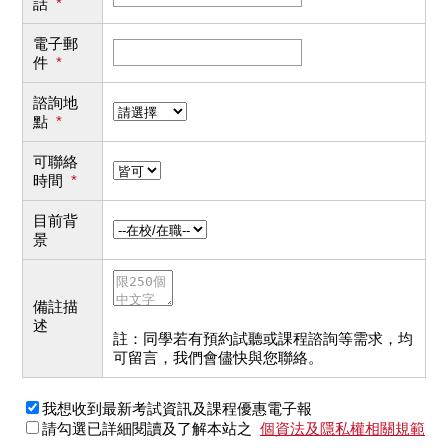
話
*
電子郵
件
*
諮詢地
點
*
可聯絡
時間
*
目前背
景
備註描
述
註：同學若有預約試聽或課程諮詢等需求，均
可留言，我們會儘快與您聯絡。
我想收到最新考試資訊及課程優惠電子報
請勾選已詳細閱讀及了解本站之
個資法及隱私權相關規範