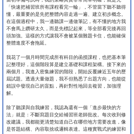
「快速把補習班所有課程看完一輪」，不管當下聽不聽得
懂，最重要的是先把整體內容走過一遍、建立初步概念。
在這個過程中，我一邊聽課一邊做筆記，有不懂的地方我
不會馬上鑽研太久，而是先標記起來，等全部看完後再回
頭加強。這樣的方式讓我不會被某個難題卡住，也能確保
整體進度不會拖延。
我花了一個月時間完成所有科目的函授課程，也把基本筆
記整理好，這個階段算是建立基礎和課程架構。接下來的
兩個月，我進入密集練習的階段，開始反覆練近五年的歷
屆試題。透過大量做題，我不但熟悉了出題方向，也能從
錯誤中發現自己的盲點，再針對性地回去複習，加強理
解。
除了聽課與自我練習，我認為還有一個「進步最快的方
法」就是：不斷寫題目交給補習班老師批改。每次收到修
改建議，我都能更清楚知道自己在哪些地方需要改進，像
是答題結構、內容取捨或邏輯表達。這種實戰式的練習和