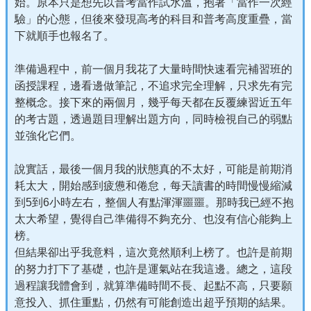
始。原本只是想先以普考當作試水溫，抱著「當作一次經
驗」的心態，但後來發現高考的科目和普考高度重疊，當
下就順手也報名了。
準備過程中，前一個月我花了大量時間快速看完補習班的
函授課程，邊看邊做筆記，不追求完全理解，只求先有完
整概念。接下來的兩個月，幾乎每天都在反覆練習近五年
的考古題，透過題目理解出題方向，同時檢視自己的弱點
並強化它們。
說實話，最後一個月我的狀態真的不太好，可能是前期消
耗太大，開始感到疲憊和倦怠，每天讀書的時間慢慢縮減
到5到6小時左右，整個人有點渾渾噩噩。那時我已經不抱
太大希望，覺得自己準備得不夠充分、也沒有信心能夠上
榜。
但結果卻出乎我意料，這次竟然順利上榜了。也許是前期
的努力打下了基礎，也許是運氣站在我這邊。總之，這段
過程讓我體會到，就算準備時間不長、起點不高，只要願
意投入、抓住重點，仍然有可能創造出超乎預期的結果。