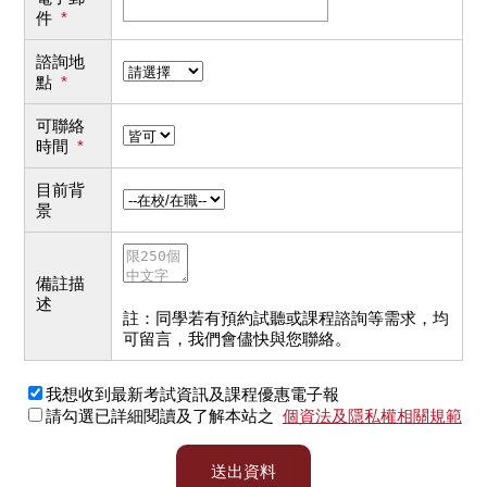
件
*
諮詢地
點
*
可聯絡
時間
*
目前背
景
備註描
述
註：同學若有預約試聽或課程諮詢等需求，均
可留言，我們會儘快與您聯絡。
我想收到最新考試資訊及課程優惠電子報
請勾選已詳細閱讀及了解本站之
個資法及隱私權相關規範
送出資料