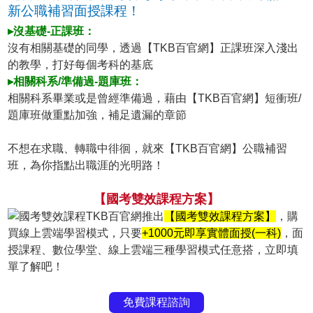
新公職補習面授課程！
▸沒基礎-正課班：
沒有相關基礎的同學，透過【TKB百官網】正課班深入淺出
的教學，打好每個考科的基底
▸相關科系/準備過-題庫班：
相關科系畢業或是曾經準備過，藉由【TKB百官網】短衝班/
題庫班做重點加強，補足遺漏的章節
不想在求職、轉職中徘徊，就來【TKB百官網】公職補習
班，為你指點出職涯的光明路！
【國考雙效課程方案】
TKB百官網推出
【國考雙效課程方案】
，購
買線上雲端學習模式，只要
+1000元即享實體面授(一科)
，面
授課程、數位學堂、線上雲端三種學習模式任意搭，立即填
單了解吧！
免費課程諮詢