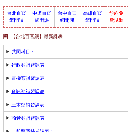
台北百官
中壢百官
台中百官
高雄百官
預約免
網開課
網開課
網開課
網開課
費試聽
【台北百官網】最新課表
共同科目
：
行政類補習課表：
電機類補習課表
：
資訊類補習課表
：
土木類補習課表
：
商管類補習課表
：
一般警察特考課表
：