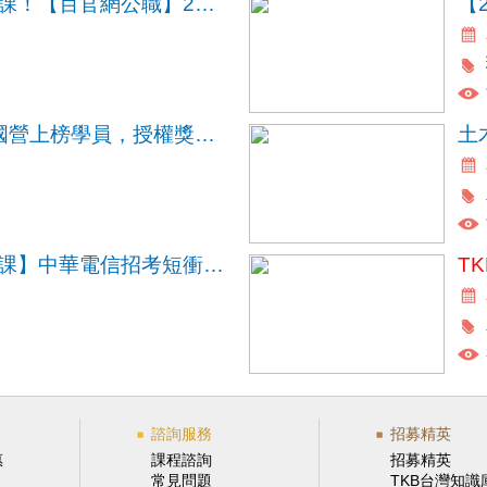
公職考試最新課程開課！【百官網公職】2027年公職考試(國考)課表出爐
2025號召TKB公職/國營上榜學員，授權獎學金領起來！
【中華電信短衝班開課】中華電信招考短衝計畫，短時數準備快、師資優穩上榜！
T
諮詢服務
招募精英
惠
課程諮詢
招募精英
常見問題
TKB台灣知識