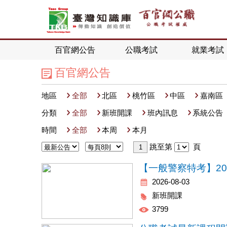
百官網公告
公職考試
就業考試
百官網公告
地區
全部
北區
桃竹區
中區
嘉南區
分類
全部
新班開課
班內訊息
系統公告
時間
全部
本周
本月
跳至第
頁
2026-08-03
新班開課
3799