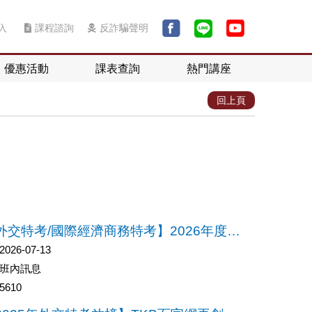
入
課程諮詢
反詐騙聲明
優惠活動
課表查詢
熱門講座
回上頁
【外交特考/國際經濟商務特考】2026年度全國仿真模擬考(限班內生)開始報名，測試你準備的實力！
2026-07-13
班內訊息
5610