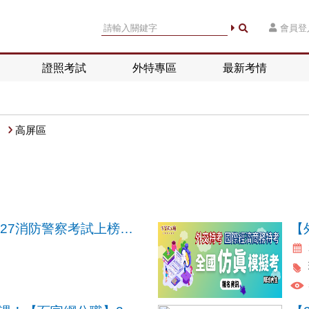
會員登
證照考試
外特專區
最新考情
高屏區
【一般警察特考】2027消防警察考試上榜關鍵考科 「火災學及消防法規」全新開課！