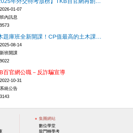
【2025年外交特考放榜】TKB百官網再創近９成高佔榜率！
2026-01-07
班內訊息
9573
土木題庫班全新開課！CP值最高的土木課程只在【TKB百官網】
2025-08-14
新班開課
9022
KB百官網公職－反詐騙宣導
2022-10-31
系統公告
3143
集團網站
數位學堂
庫
龍門轉學考