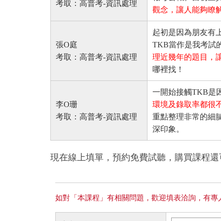
考取：高普考-資訊處理
觀念，讓人能夠瞭
起初是因為朋友有
張O庭
TKB當作是我考試
考取：高普考-資訊處理
理近幾年的題目，
哪裡找！
一開始接觸TKB是
李O珊
環境及錄取率都很不
考取：高普考-資訊處理
重點整理非常的細
深印象。
現在線上填單，預約免費試聽，購買課程還可享
如對「本課程」有相關問題，歡迎填表洽詢，有專