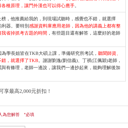
解各種原理，讓門外漢也可以得心應手
。
上榜，他推薦給我的，到現場試聽時，感覺也不錯，就選擇
的利器。要特別
感謝資料庫應用老師，因為他的講義上都有整
讓我省掉抓考古題的時間
，有些題目還有解答，這麼好的老師
因為學長姐皆在TKB大碩上課，準備研究所考試，
聽聞師資、
錯，就選擇了TKB
。謝謝劉逸(劉信義)、丁祺(江佩穎)老師，
膩與有條理，老師一邊說，讓我們一邊抄起來，能夠理解後加
最高2,000元折扣！
人為您解答 *必填