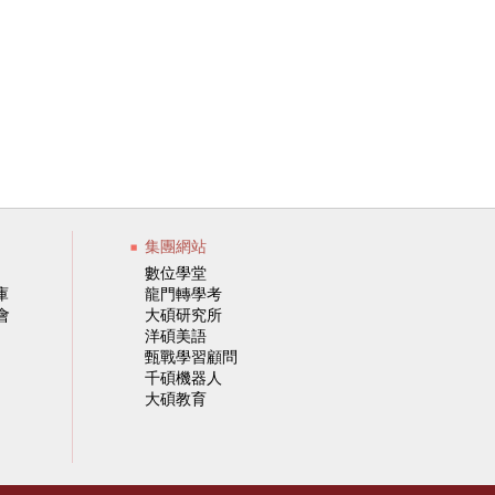
集團網站
數位學堂
庫
龍門轉學考
會
大碩研究所
洋碩美語
甄戰學習顧問
千碩機器人
大碩教育