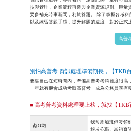
技與管理，企業流程再造與企業資源規劃、巨量
要多補充時事新聞，利於答題。 除了掌握各考
以及練習答題手感，提升解題的速度，對於正式
高普
別怕高普考-資訊處理準備期長，【TKB
要靠自己在短時間內，準備高普考考科難度很高，
一年就有機會成功考取高普考，成為公務員享有
■ 高考普考資料處理要上榜，就找【TK
我常常加班但沒領
蔡O均
報考公職。當初查資