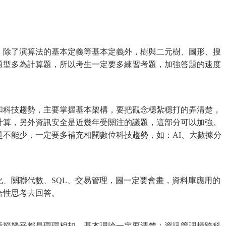
，除了演算法的基本定義等基本定義外，樹與二元樹、圖形、搜
題型多為計算題，所以考生一定要多練習考題，加強答題的速度
和科技趨勢，主要掌握基本架構，要把觀念穩紮穩打的弄清楚，
計算，另外資訊安全是近幾年受關注的議題，這部分可以加強。
不能少，一定要多補充相關數位科技趨勢，如：AI、大數據分
、關聯代數、SQL、交易管理，圖一定要會畫，資料庫應用的
合性思考去回答。
章節幾乎都是環環相扣，基本理論一定要清楚；資訊管理橫跨科