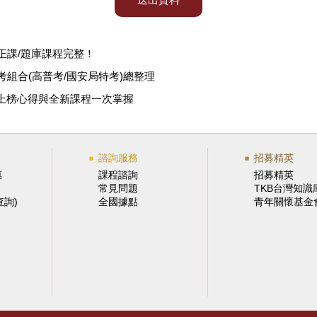
正課/題庫課程完整！
組合(高普考/國安局特考)總整理
上榜心得與全新課程一次掌握
諮詢服務
招募精英
惠
課程諮詢
招募精英
常見問題
TKB台灣知識
查詢)
全國據點
青年關懷基金