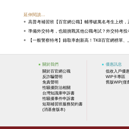
延伸閱讀…
高普考補習班【百官網公職】輔導破萬名考生上榜，
準備外交特考，也能挑戰其他公職考試？外交特考投考
【一般警察特考】錄取率創新高！TKB百官網榜單、
關於我們
優惠訊息
關於百官網公職
低收入戶優
反詐騙聲明
WIP卡專區
免責聲明
舊版WIP(僅
性騷擾防治相關
台灣知識庫申訴書
性騷擾事件申訴書
短期補習班服務契約書
(消基會版本)