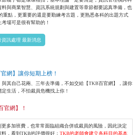
資料與商業智慧、資訊系統規劃與建置等章節都要認真準備，也
科的重點，更重要的還是要勤練考古題，更熟悉各科的出題方式
上考場可是很有幫助的！
考資訊處理 最新消息
百官網】讓你短期上榜！
與其自己花兩、三年去準備，不如交給【TKB百官網】，讓你
穩定生活，不怕裁員危機找上你！
B百官網】！
到更多加班費，也常常面臨組織合併或裁員的風險，因此決定
料，看到TKB的評價很好；
TKB的老師會建立各科目的基本