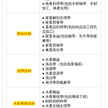
● 林產利用學(包括木材物理、木材
加工、林產化學)
● 家畜解剖生理學
● 家畜營養學
● 畜產品利用學(包括肉品加工與乳
品加工)
畜牧技師
● 家畜各論(包括豬學、乳牛學與家
禽學)
● 家畜育種學
● 禽畜衛生學
● 水產概論
● 漁具學（包括漁業儀器）
● 漁場學
漁撈技師
● 水產資源學
● 漁法學
● 海洋學與氣象學
● 水產概論
● 水產養殖學(包括養殖工程)
● 飼料與餌料學
水產養殖技師
● 水產生物生理學