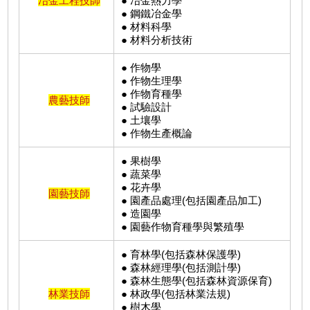
冶金工程技師
● 冶金熱力學
● 鋼鐵冶金學
● 材料科學
● 材料分析技術
● 作物學
● 作物生理學
● 作物育種學
農藝技師
● 試驗設計
● 土壤學
● 作物生產概論
● 果樹學
● 蔬菜學
● 花卉學
園藝技師
● 園產品處理(包括園產品加工)
● 造園學
● 園藝作物育種學與繁殖學
● 育林學(包括森林保護學)
● 森林經理學(包括測計學)
● 森林生態學(包括森林資源保育)
林業技師
● 林政學(包括林業法規)
● 樹木學