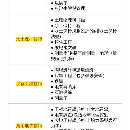
● 魚病學
● 魚池生態與管理
● 土壤物理與沖蝕
● 水土保持工程
● 水土保持規劃設計(包括水土保持
法規)
水土保持技師
● 植生工程
● 坡地水文學
● 測量學(包括平面測量、地形測量
與航照判釋)
● 礦場設計與環境維護
● 採礦工程（包括礦場安全）
● 選礦
採礦工程技師
● 地質與礦床
● 石油探採
● 測量學
● 工程地質學(包括水文地質學)
● 地質調查(包括地球物理探勘)
● 大地工程學(包括土壤力學與岩石
應用地質技師
力學)