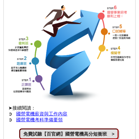
➤接續閱讀：
➲
國營電機薪資與工作內容
➲
國營電機考科準備要領
免費試聽【百官網】國營電機高分短衝班 >