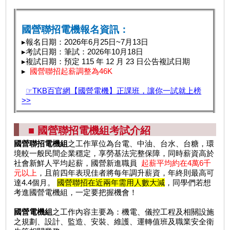
國營聯招電機報名資訊：
▸報名日期：2026年6月25日~7月13日
▸考試日期：筆試：2026年10月18日
▸複試日期：預定 115 年 12 月 23 日公告複試日期
▸
國營聯招起薪調整為46K
☞TKB百官網【國營電機】正課班，讓你一試就上榜
>>
■ 國營聯招電機組考試介紹
國營聯招電機組
之工作單位為台電、中油、台水、台糖，環
境較一般民間企業穩定，享勞基法完整保障，同時薪資高於
社會新鮮人平均起薪，國營新進職員
起薪平均約在4萬6千
元以上
，且前四年表現佳者將每年調升薪資，年終則最高可
達4.4個月。
國營聯招在近兩年需用人數大減
，同學們若想
考進國營電機組，一定要把握機會！
國營電機組
之工作內容主要為：機電、儀控工程及相關設施
之規劃、設計、監造、安裝、維護、運轉值班及職業安全衛