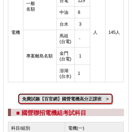
台電
129
一般
名額
中油
8
台水
3
電機
人
145人
馬祖
-
(台電)
金門
專案離島名額
1
(台電)
澎湖
1
(台水)
免費試聽【百官網】國營電機高分正課班 >
■ 國營聯招電機組考試科目
科目/組別
電機(一)