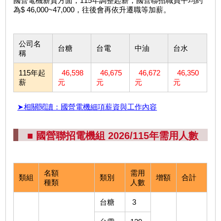
國營電機薪資方面，115年調整起薪，國營聯招職員平均約
為$ 46,000~47,000，往後會再依升遷職等加薪。
公司名
台糖
台電
中油
台水
稱
115年起
46,598
46,675
46,672
46,350
薪
元
元
元
元
➤相關閱讀：國營電機細項薪資與工作內容
■ 國營聯招電機組 2026/115年需用人數
名額
需用
類組
類別
增額
合計
種類
人數
台糖
3