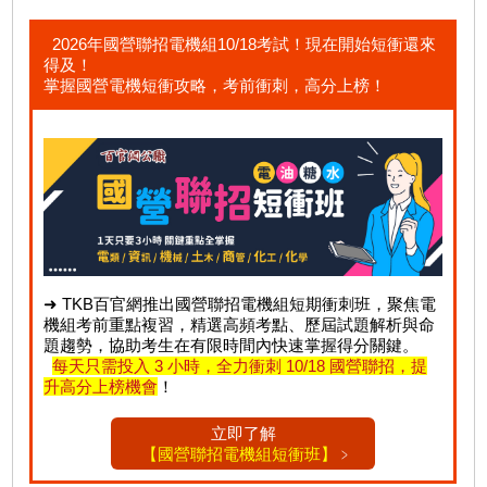
2026年國營聯招電機組10/18考試！現在開始短衝還來
得及！
掌握國營電機短衝攻略，考前衝刺，高分上榜！
➜ TKB百官網推出國營聯招電機組短期衝刺班，聚焦電
機組考前重點複習，精選高頻考點、歷屆試題解析與命
題趨勢，協助考生在有限時間內快速掌握得分關鍵。
每天只需投入 3 小時，全力衝刺 10/18 國營聯招，提
升高分上榜機會
！
立即了解
【國營聯招電機組短衝班】
﹥