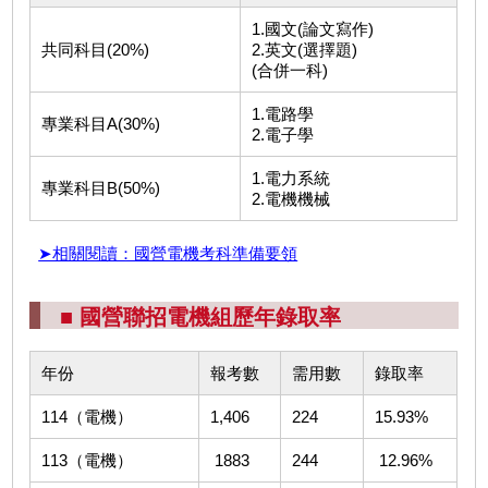
1.國文(論文寫作)
共同科目(20%)
2.英文(選擇題)
(合併一科)
1.電路學
專業科目A(30%)
2.電子學
1.電力系統
專業科目B(50%)
2.電機機械
➤相關閱讀：國營電機考科準備要領
■ 國營聯招電機組歷年錄取率
年份
報考數
需用數
錄取率
114（電機）
1,406
224
15.93%
113（電機）
1883
244
12.96%