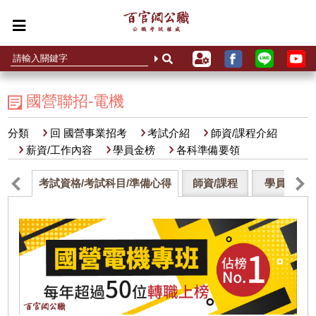
國營聯招-電機
分類
回 國營事業招考
考試介紹
師資/課程介紹
薪資/工作內容
學員金榜
各科準備要領
考試資格/考試科目/準備心得
師資/課程
學員金榜