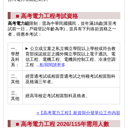
■ 高考電力工程考試資格
高考電力組
限制：需為中華民國國民，並年滿18歲(算至考
試前一日，戶籍登記年齡為準)，並具有下列各款資格之一
者，得應本考試：
一、
公立或立案之私立獨立學院以上學校或符合教
學歷
育部採認規定之國外獨立學院以上電子通訊、電
及科
信工程、電機工程、電機與控制工程、冷凍空調
系：
工程
...點我閱讀更多
二、
經普通考試或相當普通考試之特種考試相當類科
其他
及格滿三年者。
三、
經高等檢定考試相當類科及格者。
其他
»【高考電力工程】薪資與分發單位工作內容
■ 高考電力工程 2026/115年需用人數