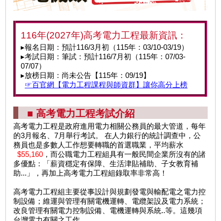
116年(2027年)高考電力工程最新資訊：
▸報名日期：預計116/3月初（115年：03/10-03/19）
▸考試日期：筆試：預計116/7月初（115年：07/03-
07/07）
▸放榜日期：尚未公告【115年：09/19】
☞百官網【電力工程課程與師資群】讓你高分上榜
■ 高考電力工程考試介紹
高考電力工程
是政府進用電力相關公務員的最大管道，每年
的3月報名、7月舉行考試。 在人力銀行的統計調查中，公
務員也是多數人工作想要轉職的首選職業，平均薪水
$55,160
，而
公職電力工程組
具有一般民間企業所沒有的諸
多優點：「薪資穩定有保障、生活津貼補助、子女教育補
助...」，再加上
高考電力工程
組錄取率非常高！
高考電力工程
組主要從事設計與規劃發電與輸配電之電力控
制設備；維運與管理有關電機運轉、電纜架設及電力系統；
改良管理有關電力控制設備、電機運轉與系統..等。這幾項
台灣電力有關之工作。