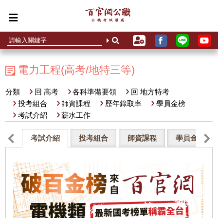
電力工程(高考/地特三等)
分類
回 高考
各科準備要領
回 地方特考
投考組合
師資課程
歷年錄取率
學員金榜
考試介紹
薪水工作
考試介紹
投考組合
師資課程
學員金榜