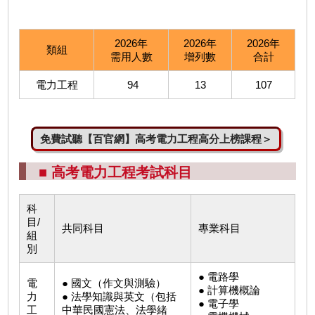
2026年
2026年
2026年
類組
需用人數
增列數
合計
電力工程
94
13
107
免費試聽【百官網】高考電力工程高分上榜課程＞
■ 高考電力工程考試科目
科
目/
共同科目
專業科目
組
別
● 電路學
電
● 國文（作文與測驗）
● 計算機概論
力
● 法學知識與英文（包括
● 電子學
工
中華民國憲法、法學緒