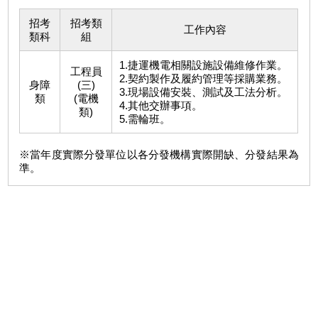
招考
招考類
工作內容
類科
組
1.捷運機電相關設施設備維修作業。
工程員
2.契約製作及履約管理等採購業務。
身障
(三)
3.現場設備安裝、測試及工法分析。
類
(電機
4.其他交辦事項。
類)
5.需輪班。
※當年度實際分發單位以各分發機構實際開缺、分發結果為
準。