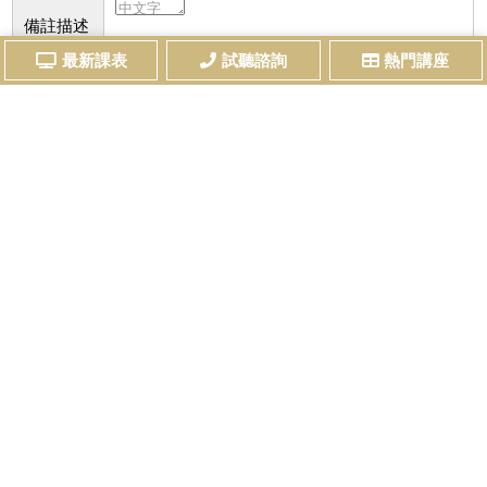
備註描述
註：同學若有預約試聽或課程諮詢等需求，均可
最新課表
試聽諮詢
熱門講座
留言，我們會儘快與您聯絡。
我想收到最新考試資訊及課程優惠電子報
請勾選已詳細閱讀及了解本站之
個資法及隱私權相關規範
送出資料