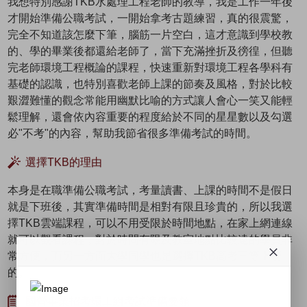
我想特別感謝TKB水處理工程老師的教導，我是工作一年後
才開始準備公職考試，一開始拿考古題練習，真的很震驚，
完全不知道該怎麼下筆，腦筋一片空白，這才意識到學校教
的、學的畢業後都還給老師了，當下充滿挫折及徬徨，但聽
完老師環境工程概論的課程，快速重新對環境工程各學科有
基礎的認識，也特別喜歡老師上課的節奏及風格，對於比較
艱澀難懂的觀念常能用幽默比喻的方式讓人會心一笑又能輕
鬆理解，還會依內容重要的程度給於不同的星星數以及勾選
必"不考"的內容，幫助我節省很多準備考試的時間。
選擇TKB的理由
本身是在職準備公職考試，考量讀書、上課的時間不是假日
就是下班後，其實準備時間是相對有限且珍貴的，所以我選
擇TKB雲端課程，可以不用受限於時間地點，在家上網連線
就可以觀看課程，對於時間有限及教室地點比較遠的學員非
常方便，而另一方面大學同學也是選擇TKB高考三等上榜
的。
國營事業招考環工組考試準備要領