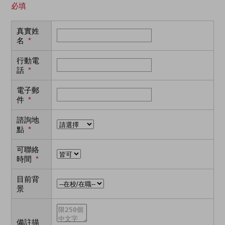
必填
真實姓
名
*
行動電
話
*
電子郵
件
*
諮詢地
點
*
可聯絡
時間
*
目前背
景
備註描