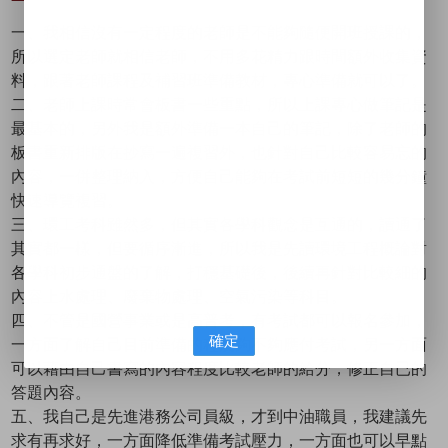
一、我相信沒有一定程度的老師是不能夠隨便開班授課的，
所以選定老師就相信老師，不用多花精力跟時間額外收集資
料，跟著老師課程及補習班準備教材，專心準備就可以了。
二、老師上課時常會板書一些重點，所以上課專心做筆記是
最基本的，另外我是額外準備一本自己的筆記，除了老師的
板書重新排版在抄寫一遍複習外，也針對自己比較容易忘的
內容，一併整理納入，方便自己能夠在考試前短短的幾分鐘
快速導覽複習。
三、環工考科雖然多，但其實各學科觀念是互通的，讀通了
其實都一樣，但要循序漸進，所以我是先讀環境工程概論對
各學科初步通盤的了解，打穩基礎後，後續再針對比較細的
內容上水處理、廢棄物處理、空氣污染等科目。
四、不管是國營事業或是高普考，有考試都可以報名參加，
確定
一方面了解自己目前準備的程度夠不夠應付考試，另一方面
可以藉由自己書寫的內容程度比較老師的給分，修正自已的
答題內容。
五、我自己是先進港務公司員級，才到中油職員，我建議先
求有再求好，一方面降低準備考試壓力，一方面也可以早點