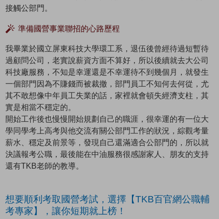
接觸公部門。
準備國營事業聯招的心路歷程
我畢業於國立屏東科技大學環工系，退伍後曾經待過短暫待
過顧問公司，老實說薪資方面不算好，所以後續就去大公司
科技廠服務，不知是幸運還是不幸運待不到幾個月，就發生
一個部門因為不賺錢而被裁撤，部門員工不知何去何從，尤
其不敢想像中年員工失業的話，家裡就會頓失經濟支柱，其
實是相當不穩定的。
開始工作後也慢慢開始規劃自己的職涯，很幸運的有一位大
學同學考上高考與他交流有關公部門工作的狀況，綜觀考量
薪水、穩定及前景等，發現自己還滿適合公部門的，所以就
決議報考公職，最後能在中油服務很感謝家人、朋友的支持
還有TKB老師的教導。
想要順利考取國營考試，選擇【TKB百官網公職輔
考專家】，讓你短期就上榜！