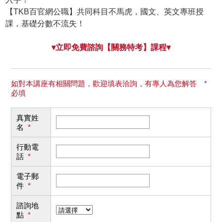
【TKB百官網公職】共同科目不馬虎，國文、英文專班授
課，基礎分數不流失！
▾立即免費諮詢【關務特考】課程▾
如對本講座有相關問題，歡迎填表洽詢，有專人為您解答 *
必填
真實姓
名
*
行動電
話
*
電子郵
件
*
諮詢地
點
*