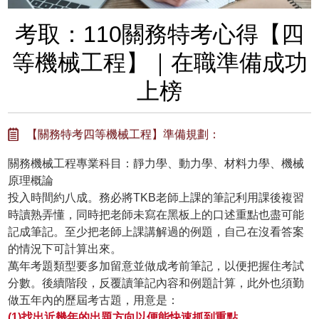
考取：110關務特考心得【四
等機械工程】｜在職準備成功
上榜
【關務特考四等機械工程】準備規劃：
關務機械工程專業科目：靜力學、動力學、材料力學、機械
原理概論
投入時間約八成。務必將TKB老師上課的筆記利用課後複習
時讀熟弄懂，同時把老師未寫在黑板上的口述重點也盡可能
記成筆記。至少把老師上課講解過的例題，自己在沒看答案
的情況下可計算出來。
萬年考題類型要多加留意並做成考前筆記，以便把握住考試
分數。後續階段，反覆讀筆記內容和例題計算，此外也須勤
做五年內的歷屆考古題，用意是：
(1)找出近幾年的出題方向以便能快速抓到重點