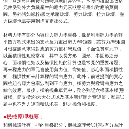
係，直接對比而得到扭轉負載計算公式。常考的題型也包括
元件受到外力負載產生的應力元素狀態並畫出對應的莫爾
圓。另外諸如螺栓/板之承壓破壞、剪力破壞、拉力破壞、壓
力破壞也需要用到虎克定律公式。
材料力學有部分內容也與靜力學重疊，像是利用靜力學的靜
平衡方程式求出的支承反力畫出剪力/彎矩圖，該剪力/彎矩圖
可根據題意求得對應的剪力值和彎矩值。平面性質單元中，
以面積慣性矩較常考，其中以長方形、圓形、半圓形之形
心、面積慣性矩以及極慣性矩的計算也是常見的重要考題。
再來樑應力的單元會使用剪力值、彎矩值、形心和面積慣性
矩、極慣性矩來計算樑的彎曲應力。此外，前述提到的實心
圓柱組合應力會牽涉到到正向應力、樑剪力與樑彎曲應力之
綜合效應。最後，樑的橈曲單元中，務必熟記六根基本樑(懸
臂樑、簡支樑)的六大公式以及基本彎矩圖之彎矩值，歷屆試
題中也不乏力矩面積法求某一點之橈角和橈度。
●機械原理概要：
和機械設計有一些的重疊部分，機械原理考試類型有分為計