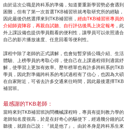
由於這次公職是跨科系的準備，知道要重新學習勢必會遇到
困難，但有了第一次首選TKB補習班就考取研究所的經驗，
因此最後仍然選擇來到TKB補習班，
經由TKB補習班專員的
介紹師資陣容，再親自試聽、自行評估後馬上決定報考
，此
外上課設備也提供學員觀看的便利性，讓學員可以依照適合
自己的影片播放速度、任意回看等便利性。
課程中除了老師的正式講解，也會短暫穿插公職介紹、生活
體驗、上榜學員的考取心得，使自己在上課過程得到適當紓
解，使學習上更加有效率。歷年榜單也有許多跨科系的TKB
學員，因此對準備跨科系的考試過程有了信心，也因為大碩
在自家附近，可省去許多交通來往時間，因此最後選擇TKB
補習班。
最感謝的TKB老師：
當時來到TKB補習班詢問機械課程時，專員有提到教力學的
老師知名度很高，於是在好奇心的驅使下，經過幾分鐘的試
聽後，就跟自己說：『就是他了』。由於本身是跨科系生來