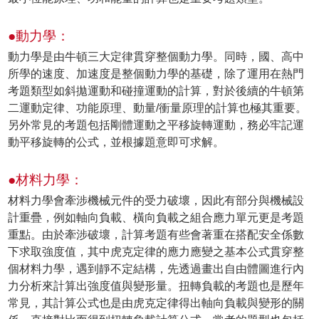
●動力學：
動力學是由牛頓三大定律貫穿整個動力學。同時，國、高中
所學的速度、加速度是整個動力學的基礎，除了運用在熱門
考題類型如斜拋運動和碰撞運動的計算，對於後續的牛頓第
二運動定律、功能原理、動量/衝量原理的計算也極其重要。
另外常見的考題包括剛體運動之平移旋轉運動，務必牢記運
動平移旋轉的公式，並根據題意即可求解。
●材料力學：
材料力學會牽涉機械元件的受力破壞，因此有部分與機械設
計重疊，例如軸向負載、橫向負載之組合應力單元更是考題
重點。由於牽涉破壞，計算考題有些會著重在搭配安全係數
下求取強度值，其中虎克定律的應力應變之基本公式貫穿整
個材料力學，遇到靜不定結構，先透過畫出自由體圖進行內
力分析來計算出強度值與變形量。扭轉負載的考題也是歷年
常見，其計算公式也是由虎克定律得出軸向負載與變形的關