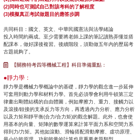
(2)同時也可測試自己對該考科的了解程度
(3)模擬真正考試做題目的應答步調
共同科目：國文、英文、中華民國憲法與法學緒論
投入時間約兩成。至少需要將老師上課的筆記讀熟弄懂並搭
配課本，做好課後複習。後續階段，須勤做五年內的歷屆考
古題就夠了。
【關務特考四等機械工程】科目準備重點：
●靜力學：
靜力學是機械力學概論中的基礎，靜力學的觀念進一步延伸
可套用到動力學和材料力學。首先必須學會利用牛頓第三定
律畫出剛體結構的自由體圖，例如摩擦力、重力、接觸力以
及滾接/鉸接的支承反力等方向，再透過內力分析、應力分析
以及力矩和靜平衡(合力/合力矩)的觀念解題。此外，也會使
用基本的向量、矩陣的數學運算來計算平面力系和空間力系
得到力/力矩。其他如滾動、滑輪搭配滑動摩擦、虛功原理、
最小位能原理、功和能量的計算也是重要考題類型。