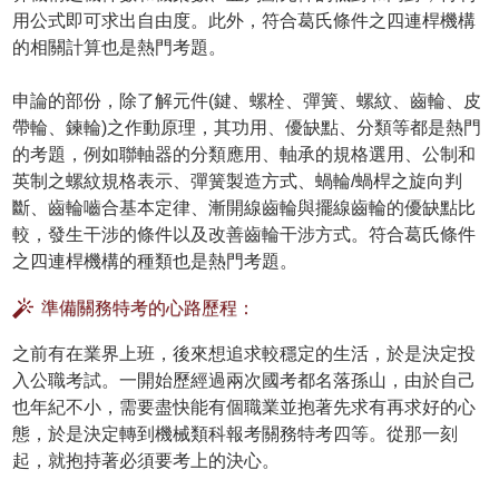
用公式即可求出自由度。此外，符合葛氏條件之四連桿機構
的相關計算也是熱門考題。
申論的部份，除了解元件(鍵、螺栓、彈簧、螺紋、齒輪、皮
帶輪、鍊輪)之作動原理，其功用、優缺點、分類等都是熱門
的考題，例如聯軸器的分類應用、軸承的規格選用、公制和
英制之螺紋規格表示、彈簧製造方式、蝸輪/蝸桿之旋向判
斷、齒輪嚙合基本定律、漸開線齒輪與擺線齒輪的優缺點比
較，發生干涉的條件以及改善齒輪干涉方式。符合葛氏條件
之四連桿機構的種類也是熱門考題。
準備關務特考的心路歷程：
之前有在業界上班，後來想追求較穩定的生活，於是決定投
入公職考試。一開始歷經過兩次國考都名落孫山，由於自己
也年紀不小，需要盡快能有個職業並抱著先求有再求好的心
態，於是決定轉到機械類科報考關務特考四等。從那一刻
起，就抱持著必須要考上的決心。