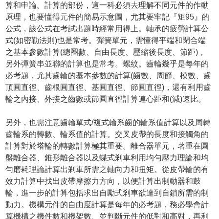
算和申論。計算的部份，這一科必須去理解不同元件的作動
原理，也要懂得元件的簡易示意圖，尤其要牢記『矩95』的
公式，該公式在考試出題時經常用得上。軸承的疲勞計算公
式(如密勒法則)也是常考。彈簧單元，需懂得平端和閉合端
之基本參數計算(總圈數、自由長度、壓縮後長度、節距)，
另外彈簧串並聯的計算也是常考。螺紋。齒輪幾乎是每年的
必考題，尤其齒輪的基本參數的計算(齒數、周節、模數、齒
頂圓直徑、齒根圓直徑、基圓直徑、節圓直徑)，還有利用齒
輪之內接、外接之齒數或節圓直徑計算連心距和(減)速比。
另外，也需注意齒輪單式/複式輪系齒的輪系值計算以及周轉
齒輪系的轉數、輪系值的計算。交叉皮帶的長度和接觸角的
計算對於塔輪的轉數計算極其重要。離合器單元，著重在圓
盤離合器、錐形離合器以及蝶式剎車利用均勻壓力理論和均
勻磨耗理論計算出剎車所需之軸向力和扭矩。從皮帶輪的有
效力計算中找出皮帶摩擦力方向，以便計算出制動器和鼓
輪，進一步的計算包括求出自勵式剎車欲達到自鎖所需的制
動力。機構元件的自由度計算是每年的必考題，務必學會計
算機構之機件數和機架數、並判斷元件的低對和高對，再利