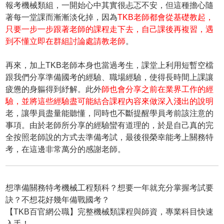
報考機械類組，一開始心中其實很忐忑不安，但這種擔心隨
著每一堂課而漸漸淡化掉，因為
TKB老師都會從基礎教起，
只要一步一步跟著老師的課程走下去，自己課後再複習，遇
到不懂立即在群組討論處請教老師
。
再來，加上TKB老師本身也當過考生，課堂上利用短暫空檔
跟我們分享準備國考的經驗、職場經驗，使得長時間上課讓
疲憊的身軀得到紓解。此外
師也會分享之前在業界工作的經
驗，並將這些經驗盡可能結合課程內容來做深入淺出的說明
老，讓學員盡量能聽懂，同時也不斷提醒學員考前該注意的
事項。由於老師所分享的經驗蠻有道理的，於是自己真的完
全按照老師說的方式去準備考試，最後很榮幸能考上關務特
考，在這邊非常萬分的感謝老師。
想準備關務特考機械工程類科？想要一年就充分掌握考試要
訣？不想花好幾年備戰國考？
【TKB百官網公職】完整機械類課程與師資，專業科目快速
入手！