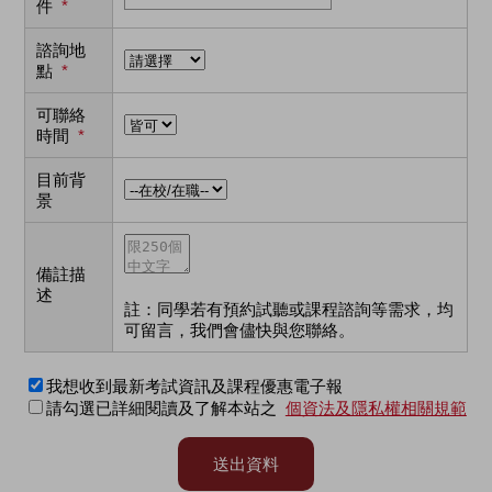
件
*
諮詢地
點
*
可聯絡
時間
*
目前背
景
備註描
述
註：同學若有預約試聽或課程諮詢等需求，均
可留言，我們會儘快與您聯絡。
我想收到最新考試資訊及課程優惠電子報
請勾選已詳細閱讀及了解本站之
個資法及隱私權相關規範
送出資料