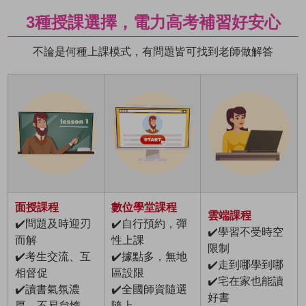
3種授課選擇，電力高考補習好安心
不論是何種上課模式，有問題皆可找到老師做解答
面授課程
數位學堂課程
雲端課程
✔️問題及時迎刃
✔️自行預約，彈
✔️學習不受時空
而解
性上課
限制
✔️考生交流、互
✔️據點多，無地
✔️走到哪學到哪
相督促
區設限
✔️宅在家也能讀
✔️讀書氣氛濃
✔️全國師資隨選
好書
厚，不易怠惰
隨上