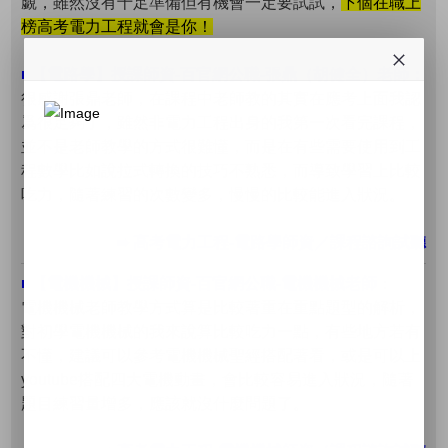
覷，雖然沒有十足準備但有機會一定要試試，
下個在職上
榜高考電力工程就會是你！
■【電路學】授課師資-百官網公職-張鼎（胡健全）老師：
很感謝張鼎老師，在課程中老師教的其實在應考上面我認
爲很足夠了，雖然非電力工程出身的我第一次看完課程，
並不是老師教學的方式很難懂，而是在有些需要使用到工
程數學比如說拉式轉換的技巧不熟悉，而導致學習上比較
吃力，隨著練習的次數變多，慢慢的比較能進入狀況。
➠ 高考電力工程-電路學師資／課程諮詢試聽
■【電機機械】授課師資-百官網公職-電機機械老師
：
電機機械老師教學方式算是比較著重在重點題型的解析，
對初學電機機械的我來說算比較吃力一點，有些地方若有
不懂，建議可以參考電機機械聖經搭配著看，或是可以上
youtube搭配四大電機動畫，會比較容易進入狀況，隨著
題目練習量增多，應該就沒什麼問題了。