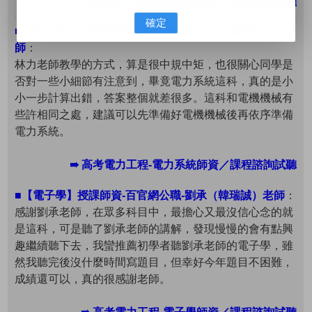
➠ 高考電力工程-電機機械師資／課程諮詢試聽
確定
■【電力系統】授課師資-百官網公職-林力（詹勝仲）老
師
：
林力老師教學的方式，算是很中規中矩，也很關心同學是
否對一些小細節有注意到，畢竟電力系統這科，真的是小
小一步計算出錯，答案整個就差很多。這科和電機機械有
些許相同之處，建議可以先準備好電機機械後再依序準備
電力系統。
➠ 高考電力工程-電力系統師資／課程諮詢試聽
■【電子學】授課師資-百官網公職-劉承（韓瑞誠）老師
：
感謝劉承老師，在眾多科目中，最擔心又最沒信心念的就
是這科，可是聽了劉承老師的講解，發現慢慢的會有點興
趣繼續聽下去，我蠻推薦初學者聽劉承老師的電子學，雖
然我聽完後沒什麼時間寫題目，但幸好今年題目不困難，
成績還可以，真的很感謝老師。