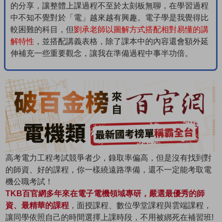
的分享，讓整體上課過程不至於太刻板無聊，在學習過程
中不知不覺對於「電」越來越有興趣。電子學是我覺得比
較困難的科目，但
劉承老師以圖解方式搭配相對易懂的講
解特性
，並搭配講義表格，除了課本中的內容還會額外延
伸補充一些重要觀念，讓我在準備過程中事半功倍。
高考電力工程
考試競爭者少，錄取率偏高，但是沒有找到對
的師資、好的課程，你一樣繞遠路準備，還不一定能考取電
機公職考試！
TKB百官網多年來在電子電機領域專研，嚴選最優秀的師
資、最精華的課程
，面授課程、數位學堂課程與雲端課程，
讓同學依照自己的時間選擇上課時段，不用被綁死在補習班!