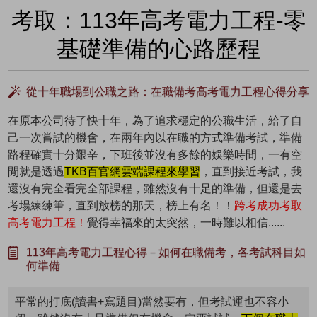
考取：113年高考電力工程-零
基礎準備的心路歷程
從十年職場到公職之路：在職備考高考電力工程心得分享
在原本公司待了快十年，為了追求穩定的公職生活，給了自
己一次嘗試的機會，在兩年內以在職的方式準備考試，準備
路程確實十分艱辛，下班後並沒有多餘的娛樂時間，一有空
閒就是透過
TKB百官網雲端課程來學習
，直到接近考試，我
還沒有完全看完全部課程，雖然沒有十足的準備，但還是去
考場練練筆，直到放榜的那天，榜上有名！！
跨考成功考取
高考電力工程！
覺得幸福來的太突然，一時難以相信......
113年高考電力工程心得－如何在職備考，各考試科目如
何準備
平常的打底(讀書+寫題目)當然要有，但考試運也不容小