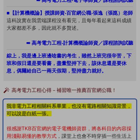
➠ 高考電力工程-電子學師資／課程諮詢試聽
■【計算機概論】授課師資-百官網公職-張逸（張崑）老師
這科說實在我雲端課程沒有看完，且每年看起來這科成績
大家都差不多，因此就不多贅述。
➠ 高考電力工程-計算機概論師資／課程諮詢試聽
綜上，我是邊上班邊唸書的考生，雖然上班完很辛苦，下
班和假日還是要看書，盡量堅持下去，該休息還是要休
息，偶爾給自己一兩天假期，堅持盡力就好。
高考電力工程心得－補習唯一推薦百官網公職！
我非電力工程相關科系畢業，也沒有電路相關知識背景，
可以說是白紙一張。
很感謝TKB百官網的電子電機師資群，將各科目的內容採
用淺顯易懂的教學方式
，課堂上也會不時穿插一些生活上