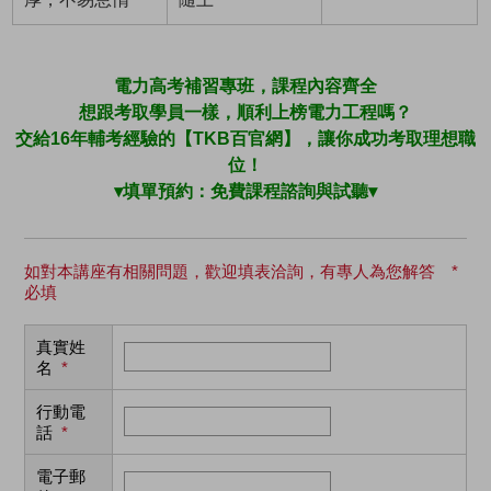
電力高考補習專班，課程內容齊全
想跟考取學員一樣，順利上榜電力工程嗎？
交給16年輔考經驗的【TKB百官網】，讓你成功考取理想職
位！
▾填單預約：免費課程諮詢與試聽▾
如對本講座有相關問題，歡迎填表洽詢，有專人為您解答 *
必填
真實姓
名
*
行動電
話
*
電子郵