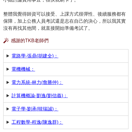
整體我覺得師資可以接受、上課方式很彈性、後續服務都有
保障，加上公務人員考試還是志在自己的決心，所以我其實
沒有再找其他間，就直接開始準備考試了。
感謝的TKB老師們
電路學-張鼎(胡建全)：
電機機械：
電力系統-林力(詹勝仲)：
計算機概論-劉逸(劉信義)：
電子學-劉承(韓瑞誠)：
工程數學-程逸(陳逸群)：