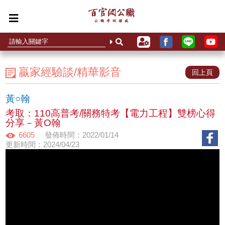
贏家經驗談/精華影音
回上頁
黃○翰
考取：110高普考/關務特考【電力工程】雙榜心得
分享－黃O翰
6605
發佈時間：2022/01/14
更新時間：2024/04/23