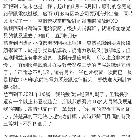
班報到，週末也是一樣，起出的1月～6月間，順利的念完電
路學跟電機機械。然而6月多時因為公司要到海外出差，同時
又度假了一下，整個使我當時緊繃的狀態瞬間放鬆XD
當我回到台灣時又開始耍廢，很少去補習班，就這樣悠悠晃
晃的就晃過去了3個月，直到9月份。
當看到周遭的小孩都開學開始上課後，突然意識到要趕快繼
續學習了，於是乎就重拾講義，從電力系統又開始聽起，但
這期間並沒有非常認真，也剛好是疲憊期，所以進度非常的
慢，一直到快年底前才在要報考關務三等的時候意識到完蛋
了，自己還念不到1/2，還有另外一半也才複習一次而已，於
是趕在2020年底前把電力系統跟法律聽完，趕快進入到計算
機概論。
然而到了2021年1/6號，我的數位課期限到期了，但我幾乎
還有一半以上都還沒聽完，所以我趕緊請tkb的人員幫我展延
我的期限，當時也支付了一筆費用，心裡真的覺得非常的痛
心，於是真的下定決心趕快念計概，當時距離四月底的關務
三等剩下不到四個月了。