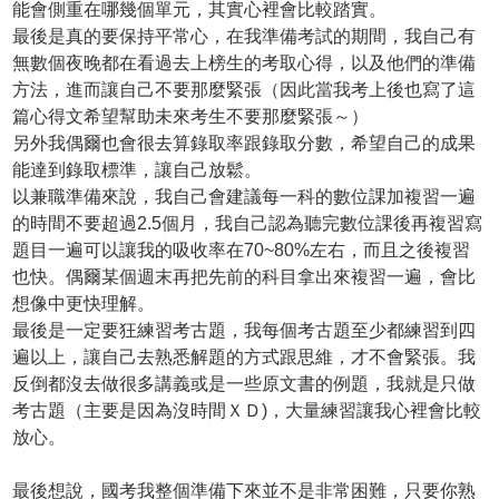
能會側重在哪幾個單元，其實心裡會比較踏實。
最後是真的要保持平常心，在我準備考試的期間，我自己有
無數個夜晚都在看過去上榜生的考取心得，以及他們的準備
方法，進而讓自己不要那麼緊張（因此當我考上後也寫了這
篇心得文希望幫助未來考生不要那麼緊張～）
另外我偶爾也會很去算錄取率跟錄取分數，希望自己的成果
能達到錄取標準，讓自己放鬆。
以兼職準備來說，我自己會建議每一科的數位課加複習一遍
的時間不要超過2.5個月，我自己認為聽完數位課後再複習寫
題目一遍可以讓我的吸收率在70~80%左右，而且之後複習
也快。偶爾某個週末再把先前的科目拿出來複習一遍，會比
想像中更快理解。
最後是一定要狂練習考古題，我每個考古題至少都練習到四
遍以上，讓自己去熟悉解題的方式跟思維，才不會緊張。我
反倒都沒去做很多講義或是一些原文書的例題，我就是只做
考古題（主要是因為沒時間ＸＤ)，大量練習讓我心裡會比較
放心。
最後想說，國考我整個準備下來並不是非常困難，只要你熟