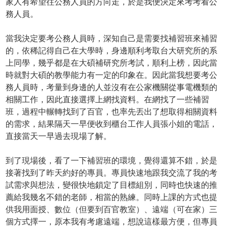
家人有希望往公務人員的方向走，於是我便決定來考考看公
務人員。
當我決定要考公務人員時，深知自己是需要找補習班來補習
的，依稀記得自己在大學時，身邊順利考取台大研究所的系
上同學，幾乎都是在大碩補研究所考試，順利上榜，因此當
時就對大碩的教學能力有一定的印象在。因此當我想要考公
務人員時，考量到身邊的人並沒有在公家機關從事電機類的
相關工作，因此直接選擇上網找資料。在網找了一些補習
班，過程中輾轉找到了百官，也率先丟出了想取得相關資料
的需求，結果隔天一早便收到櫃台工作人員張小姐的電話，
直接當天一早過去現場了解。
到了現場後，看了一下補習班的環境，覺得還算不錯，於是
接著找到了昨天約好的專員。專員快速地跟我交流了我的考
試需求與想法，變很快地鎖定了目標組別，同時也快速的推
薦給我幾名不錯的老師，相當的熟練。同時上課的方式也提
供我用面授、數位（但要到百官教室）、遠端（可在家）三
個方式擇一，原本我有考慮遠端，想說這樣最方便，但專員