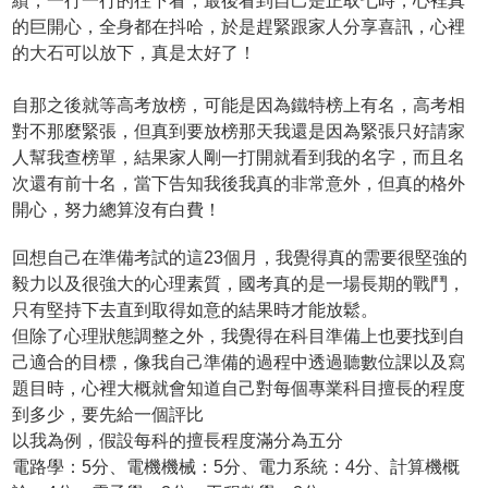
績，一行一行的往下看，最後看到自己是正取七時，心裡真
的巨開心，全身都在抖哈，於是趕緊跟家人分享喜訊，心裡
的大石可以放下，真是太好了！
自那之後就等高考放榜，可能是因為鐵特榜上有名，高考相
對不那麼緊張，但真到要放榜那天我還是因為緊張只好請家
人幫我查榜單，結果家人剛一打開就看到我的名字，而且名
次還有前十名，當下告知我後我真的非常意外，但真的格外
開心，努力總算沒有白費！
回想自己在準備考試的這23個月，我覺得真的需要很堅強的
毅力以及很強大的心理素質，國考真的是一場長期的戰鬥，
只有堅持下去直到取得如意的結果時才能放鬆。
但除了心理狀態調整之外，我覺得在科目準備上也要找到自
己適合的目標，像我自己準備的過程中透過聽數位課以及寫
題目時，心裡大概就會知道自己對每個專業科目擅長的程度
到多少，要先給一個評比
以我為例，假設每科的擅長程度滿分為五分
電路學：5分、電機機械：5分、電力系統：4分、計算機概