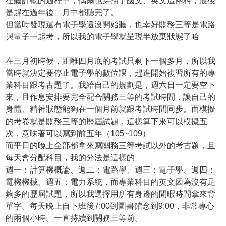
在聽計概的過程中，偶爾也穿插了國文、英文這兩科，最後
是趕在過年後二月中都聽完了。
但當時發現還有電子學還沒開始聽，也幸好關務三等是電路
與電子一起考，所以我的電子學就呈現半放棄狀態了哈
在三月初時候，距離四月底的考試只剩下一個多月，所以我
當時就決定要停止電子學的數位課，趕進開始複習所有的專
業科目跟考古題了。我給自己的規劃是，週六日一定要空下
來，且作息安排要完全配合關務三等的考試時間，讓自己的
身體、精神狀態能夠在一個月前就跟考試時間同步。而模擬
的考卷就是關務三等的歷屆試題，這樣算下來可以模擬五
次，意味著可以寫到前五年（105~109）
而平日的晚上全部都拿來寫關務三等考試以外的考古題，且
每天會分配科目，我的分法是這樣的
週一：計算機概論、週二：電路學、週三：電子學、週四：
電機機械、週五：電力系統，而專業科目的英文因為沒有足
夠多的歷屆試題，所以我選擇用所有身邊的閒暇時間拿來背
單字。每天晚上自下班後7:00到圖書館念到9:00，非常專心
的兩個小時。一直持續到關務三等前。