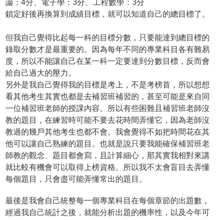
論：4分、電子學：3分、工程數學：3分
鎖定好後再換算到成績目標，就可以知道自己的總目標了。
但我自己覺得比起每一科的目標分數，只要能達到總目標的
錄取分數才是最重要的。因為每年不同的專業科目各有難易
度，所以不能讓自己在某一科一定要達到分數目標，反而會
給自己過大的壓力。
另外是我自己覺得我的目標是考上，不是考榜首，所以想想
看其他考生其實也都是去補習班補習的，甚至可能是來自同
一位補習班老師的授課內容。所以有些困難且補習班老師沒
教的題目，在練習時可能不要去花時間弄懂它，因為老師沒
教過的幾戶其他考生也都不會。我會覺得不如把時間花在其
他可以讓自己熟練的題目。也就是說只要我能確保補習班老
師教的觀念、題目都會寫，且計算細心，那其實我相對來講
就比較有機會可以取得上榜資格。所以我不太會盲目去弄懂
每個題目，只會盡可能弄懂常出的題目。
最後是我會自己統整每一個專業科目在每個章節的出題數，
經過我自己統計之後，就能分析出題的機率性，以及今年可