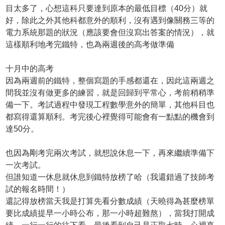
目太多了，心想這科只要達到原本的最低目標（40分）就
好，除此之外其他科都意外的順利，沒有遇到像關務三等的
電力系統那題的狀況（應該要會但沒寫出答案的情況），就
這樣順利地考完鐵特，也為兩週後的高考做準備
十月中的高考
因為兩週前的鐵特，整個寫題的手感都還在，因此這兩週之
間我並沒有做更多的練習，就是回歸到平常心，考前稍稍準
備一下。考試過程中發現工程數學意外的簡單，其他科目也
都寫得還算順利。考完後心裡覺得可能會有一點點的機會到
達50分。
也因為剛考完兩次考試，就想說休息一下，再來繼續準備下
一次考試。
但誰知道一休息就休息到鐵特放榜了哈（我還錯過了技師考
試的報名時間！）
還記得放榜當天我是打算先看分數成績（天曉得為甚麼榜單
要比成績提早一小時公布，那一小時超難熬），當我打開成