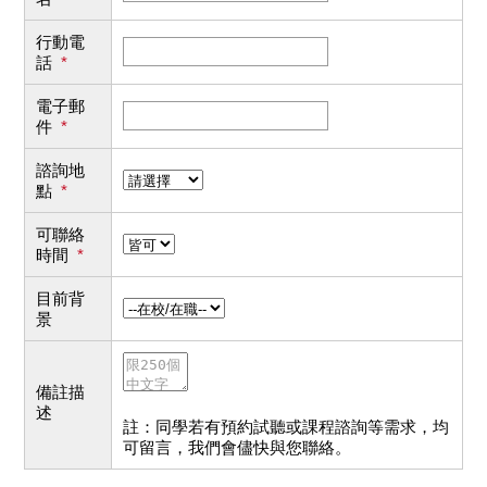
行動電
話
*
電子郵
件
*
諮詢地
點
*
可聯絡
時間
*
目前背
景
備註描
述
註：同學若有預約試聽或課程諮詢等需求，均
可留言，我們會儘快與您聯絡。