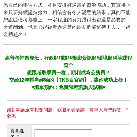
悉自己的學習方式，並且安排好適當的資源協助，其實接下
來只要持續堅持努力，相信會有令人滿意的結果，真的不能
想說隨便考都能上，一定程度的努力跟付出都還是必要的，
天道酬勤、也真心祝福看過這篇的朋友們能堅持下去，一起
金榜題名！
高普考補習專班，行政類/電類/機械/資訊類/環境類科等課程
齊全
想跟考取學員一樣，順利成為公務員？
交給12年輔考經驗的【TKB百官網】，讓你成功上榜！
▾填單預約：免費課程諮詢與試聽▾
如對本講座有相關問題，歡迎填表洽詢，有專人為您解答 *
必填
真實姓
名
*