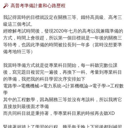
高普考準備計畫和心路歷程
我記得當時的目標就設定在關務三等、鐵特高員級、高考三
級這三個考試。
經瞭解考試時間後，發現2020年七月的高考以我兼職準備的
方式，時間上會很趕，所以第一個目標就是一年後的關務三
等特考，也因此準備的時間被拉長到一年多（當時沒想要準
備考地特三等）
我當時準備方式就是從專業科目開始，每一科聽完數位課
後，寫完題目複習完一遍後，再換下一科。考量到專業科目
的準備，我把我的科目學習次序安排如下
電路學->電機機械->電力系統->計算機概論->電子學->工程數
學
其中的工程數學，因為關務三等並沒有考該科，所以我將它
直接放到最後面才準備
而共同科目就是秉持著，學專業科目累的時候再去聽XD
緊接著就踏上了學習的行程，幾乎每天晚上下班後都到補習