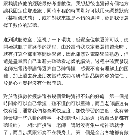
跟我說依他的經驗最好考慮數位。我想想後也覺得有個地方
讓我固定往那邊跑，同時車程的時間剛好可以用來調整狀態
（某種儀式感），或許對我來說是不錯的選擇，於是我便選
擇了數位的試聽。
進到試聽教室，巡視了一下環境，感覺座位數還算可以，便
開始試聽了電路學的課程。由於當時我決定要選補習班時，
就有打算全部重零開始學習，因此雖然對電路學算熟悉，但
還是盡量讓自己重新去聽聽看老師的講法。過程中確實發現
老師把電路學講得還算自己聽得懂，感覺不會有理解上的困
難，加上過去身邊朋友當時成功考研時對品牌內容的信任，
於是心裡覺得沒有什麼問題。
對於選擇數位授課還有幾個當時覺得不錯的好處，第一個是
時間條可以自己掌握，聽不懂的可以重聽，而且老師語速有
快有慢，通常我們都會調快速度，加快學習的進度，也有老
師會聊一些八卦的時事，不想聽也可以跳過（我自己是都有
聽啦哈），相比面授課，老師一講過沒有集中精神聽就慘
了，而且步調跟節奏不在我身上。第二個是全台各地都有數