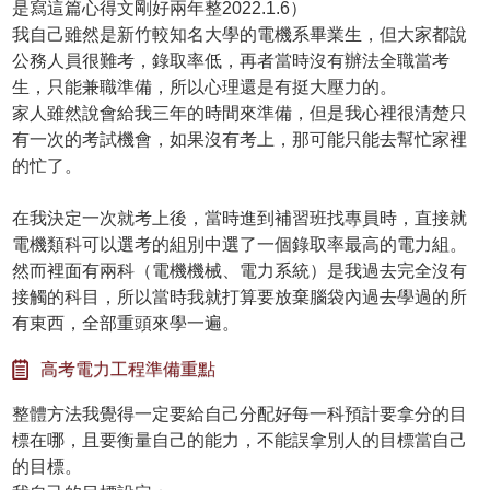
是寫這篇心得文剛好兩年整2022.1.6）
我自己雖然是新竹較知名大學的電機系畢業生，但大家都說
公務人員很難考，錄取率低，再者當時沒有辦法全職當考
生，只能兼職準備，所以心理還是有挺大壓力的。
家人雖然說會給我三年的時間來準備，但是我心裡很清楚只
有一次的考試機會，如果沒有考上，那可能只能去幫忙家裡
的忙了。
在我決定一次就考上後，當時進到補習班找專員時，直接就
電機類科可以選考的組別中選了一個錄取率最高的電力組。
然而裡面有兩科（電機機械、電力系統）是我過去完全沒有
接觸的科目，所以當時我就打算要放棄腦袋內過去學過的所
有東西，全部重頭來學一遍。
高考電力工程準備重點
整體方法我覺得一定要給自己分配好每一科預計要拿分的目
標在哪，且要衡量自己的能力，不能誤拿別人的目標當自己
的目標。