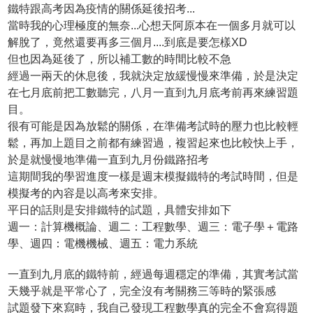
鐵特跟高考因為疫情的關係延後招考...
當時我的心理極度的無奈...心想天阿原本在一個多月就可以
解脫了，竟然還要再多三個月....到底是要怎樣XD
但也因為延後了，所以補工數的時間比較不急
經過一兩天的休息後，我就決定放緩慢慢來準備，於是決定
在七月底前把工數聽完，八月一直到九月底考前再來練習題
目。
很有可能是因為放鬆的關係，在準備考試時的壓力也比較輕
鬆，再加上題目之前都有練習過，複習起來也比較快上手，
於是就慢慢地準備一直到九月份鐵路招考
這期間我的學習進度一樣是週末模擬鐵特的考試時間，但是
模擬考的內容是以高考來安排。
平日的話則是安排鐵特的試題，具體安排如下
週一：計算機概論、週二：工程數學、週三：電子學＋電路
學、週四：電機機械、週五：電力系統
一直到九月底的鐵特前，經過每週穩定的準備，其實考試當
天幾乎就是平常心了，完全沒有考關務三等時的緊張感
試題發下來寫時，我自己發現工程數學真的完全不會寫得題