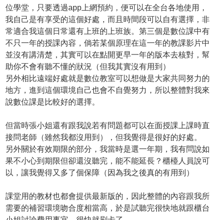
位學堂，只要透過app上網預約，便可以在全台各地使用，
我自己是有享受的這個好處，而且時間段可以自有選擇，非
常適合我這個日常還有上班的上班族。第三個是數位課中有
不只一年的授課內容，倘若某個原理在這一年的教課影片中
並沒有講清楚，其實可以在點開更早一年的版本去核對，幫
助你不會有聽不懂的狀況（但我其實沒有用到）
另外相比遠端好處就是數位教室可以想做是大家共同努力的
地方，進到這個環境自己也會不自覺努力，所以整體對我來
說數位課是比較好的選擇。
但當時張小姐還有跟我說若有問題都可以在面授課上課時直
接問老師（雖然我都沒用到），但我覺得是很好的好處。
另外關於有效期限的部分，我當時是選一年期，我有問說如
果不小心到期限但卻還沒聽完，能不能延長？櫃檯人員說可
以，讓我覺得又多了個保障（因為我之後真的有用到）
課堂用的教材也都會提供最新版的，因此整體的內容跟我所
需要的補習環境吻合度相當高，於是試聽完很快地就跟櫃台
小姐討論費用事宜，很快就刷卡了。