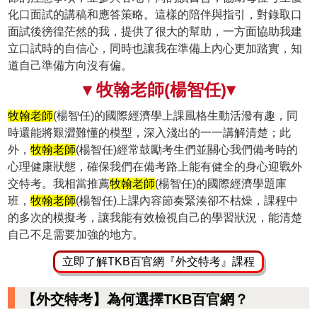
化口面試的講稿和應答策略。這樣的陪伴與指引，對錄取口
面試後徬徨茫然的我，提供了很大的幫助，一方面協助我建
立口試時的自信心，同時也讓我在準備上內心更加踏實，知
道自己準備方向沒有偏。
▾ 牧翰老師(楊智任)▾
牧翰老師
(楊智任)的國際經濟學上課風格生動活潑有趣，同
時還能將艱澀難懂的模型，深入淺出的一一講解清楚；此
外，
牧翰老師
(楊智任)經常鼓勵考生們並關心我們備考時的
心理健康狀態，確保我們在備考路上能有健全的身心迎戰外
交特考。我相當推薦
牧翰老師
(楊智任)的國際經濟學題庫
班，
牧翰老師
(楊智任)上課內容節奏緊湊卻不枯燥，課程中
的多次的模擬考，讓我能有效檢視自己的學習狀況，能清楚
自己不足需要加強的地方。
立即了解TKB百官網『外交特考』課程
【外交特考】為何選擇TKB百官網？