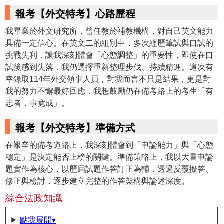
報考【外交特考】心路歷程
我畢業於外文研究所，曾任教於補教機構，對自己英文能力
具備一定信心。在英文二的組別中，多次經歷筆試與口試的
挑戰失利，讓我深刻體會「心態調整」的重要性，即使在口
試後感到失落，我仍選擇重新整理步伐、持續精進。這次有
幸錄取114年外交領事人員，對我而言不只是結果，更是對
我的努力不懈最好回應，我想鼓勵仍在備考路上的考生「有
志者，事竟成」。
報考【外交特考】準備方式
在艱辛的備考道路上，我深刻體會到「申論能力」與「心態
穩定」是決定能否上榜的關鍵。準備策略上，我以大量申論
題實作為核心，以歷屆試題作答訂正為輔，透過反覆擬答、
修正與檢討，逐步建立完整的作答架構與論述深度。
綜合法政知識
點我展開▾