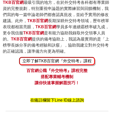
TKB百官網
最吸引我的地方，在於外交特考各科都有專業師
資的完整規劃，特別重視申論題的實際練習與回饋機制，我
們寫的每一篇申論老師們都會認真批改，並給予實用的修改
建議。此外，
TKB百官網
長期深耕外交特考領域，歷年榜單
表現都相當亮眼，
TKB百官網
學員多年連續霸榜率破九成，
更令我信服
TKB百官網
是有能力協助我錄取外交領事人員
的。
TKB百官網
提供的備考協助上，我認為最實用的是「上
榜學長姊分享的備考經驗和訣竅」，協助我建立對外交特考
的正確認識，讓準備方向更為明確。
立即了解TKB百官網『外交特考』課程
百官網公職『外交特考』課程完整
搭配專業輔考機制
讓你快速掌握解題技巧！
在備註欄留下Line ID線上諮詢