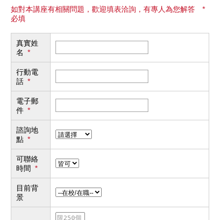
如對本講座有相關問題，歡迎填表洽詢，有專人為您解答 *
必填
真實姓
名
*
行動電
話
*
電子郵
件
*
諮詢地
點
*
可聯絡
時間
*
目前背
景