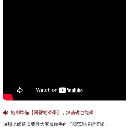
短期準備【國營經濟學】，無基礎也能學！
羅恩老師這次要教大家最棘手的『國營聯招經濟學』