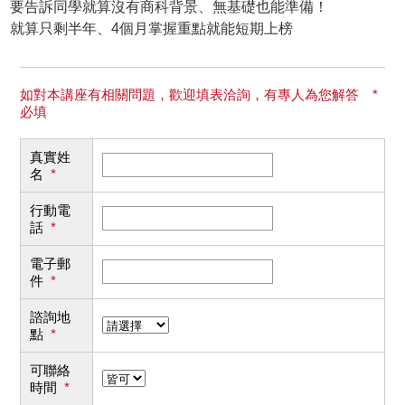
要告訴同學就算沒有商科背景、無基礎也能準備！
就算只剩半年、4個月掌握重點就能短期上榜
如對本講座有相關問題，歡迎填表洽詢，有專人為您解答 *
必填
真實姓
名
*
行動電
話
*
電子郵
件
*
諮詢地
點
*
可聯絡
時間
*