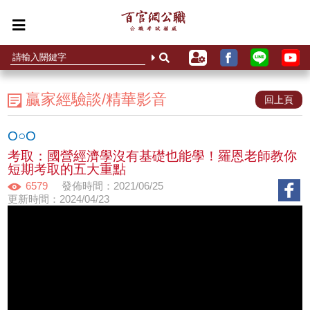
贏家經驗談/精華影音
回上頁
O○O
考取：國營經濟學沒有基礎也能學！羅恩老師教你
短期考取的五大重點
6579
發佈時間：2021/06/25
更新時間：2024/04/23