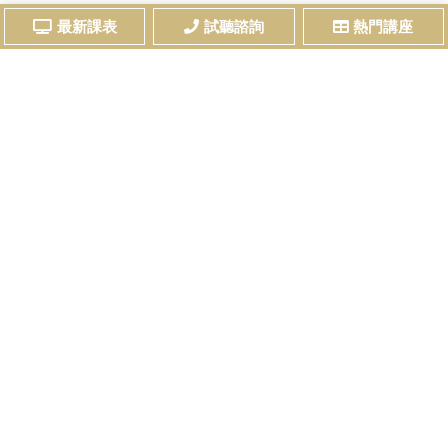
最新課表
試聽諮詢
熱門講座
上一篇：國營事業聯招- 羅○宇
下一篇：國營- O○O
關於我們
優惠訊息