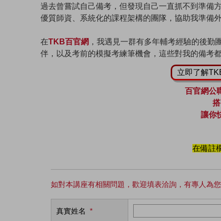
過去曾嘗試自己備考，但發現自己一直抓不到準備
優質師資、系統化的課程架構的團隊，協助我準備
在
TKB百官網
，我遇見一群有多年輔考經驗的後勤
伴，以及考前的模擬考練筆機會，這些對我的備考都
立即了解T
百官網公
搭
讓你
在備註欄
如對本講座有相關問題，歡迎填表洽詢，有專人為您
真實姓名
*