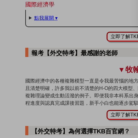
國際經濟學
點我展開 ▾
立即了解T
報考【外交特考】最感謝的老師
▾ 牧
國際經濟中的各種複雜模型一直是令我最苦惱的地
且清楚明確，許多我以前不清楚的H-O的四大模型、關稅
複雜理論變成生動活潑的例子。即便我非本科系出
程進度與認真完成課後習題，新手小白也能逐步駕
立即了解T
【外交特考】為何選擇TKB百官網？