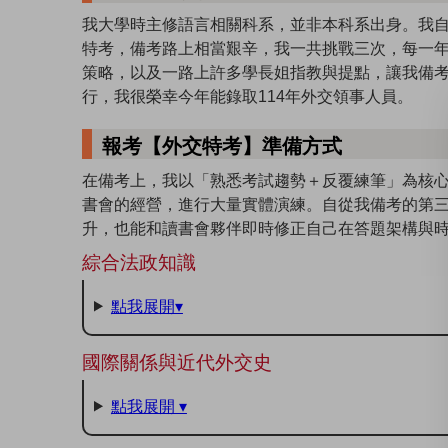
我大學時主修語言相關科系，並非本科系出身。我
特考，備考路上相當艱辛，我一共挑戰三次，每一
策略，以及一路上許多學長姐指教與提點，讓我備
行，我很榮幸今年能錄取114年外交領事人員。
報考【外交特考】準備方式
在備考上，我以「熟悉考試趨勢＋反覆練筆」為核
書會的經營，進行大量實體演練。自從我備考的第
升，也能和讀書會夥伴即時修正自己在答題架構與
綜合法政知識
點我展開▾
國際關係與近代外交史
點我展開 ▾