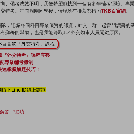
方向、備考成效不明，我便希望能找到一個有多年輔考經驗、專
外交特考。詢問周圍同學後，發現所有推薦都指向
TKB百官網
。
團隊，認識各個科目專業優質的師資，結交一群一起奮鬥讀書的
有顯著的幫助，也是我能錄取114外交領事人員關鍵原因。
KB百官網『外交特考』課程
職『外交特考』課程完整
配專業輔考機制
快速掌握解題技巧！
留下Line ID線上諮詢
解答 *必填