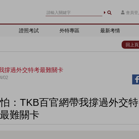
會員登
證照考試
外特專區
最新考情
回上頁
帶我撐過外交特考最難關卡
/02
怕：TKB百官網帶我撐過外交特
最難關卡