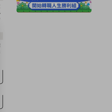
交
化
修
讀
提