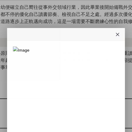
自幼便確立自己嚮往從事外交領域行業，因此畢業後開始備戰外
年都不停的優化自己讀書節奏、檢視自己不足之處。經過多次優
考道路逐步上正軌邁向成功，這是一場需要不斷磨練心性的自我
心原則。筆試階段著重於考古題整理與重點筆記，口試階段側重
三年起，開始經營讀書會後，讀書節奏與動力都有飛躍性的明顯
時事掌握上的不足。