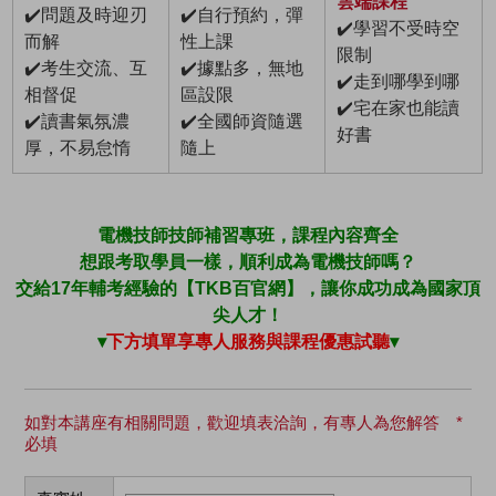
雲端課程
✔️問題及時迎刃
✔️自行預約，彈
✔️學習不受時空
而解
性上課
限制
✔️考生交流、互
✔️據點多，無地
✔️走到哪學到哪
相督促
區設限
✔️宅在家也能讀
✔️讀書氣氛濃
✔️全國師資隨選
好書
厚，不易怠惰
隨上
電機技師技師補習專班，課程內容齊全
想跟考取學員一樣，順利成為電機技師嗎？
交給17年輔考經驗的【TKB百官網】，讓你成功成為國家頂
尖人才！
▾
下方填單享專人服務與課程優惠試聽
▾
如對本講座有相關問題，歡迎填表洽詢，有專人為您解答 *
必填