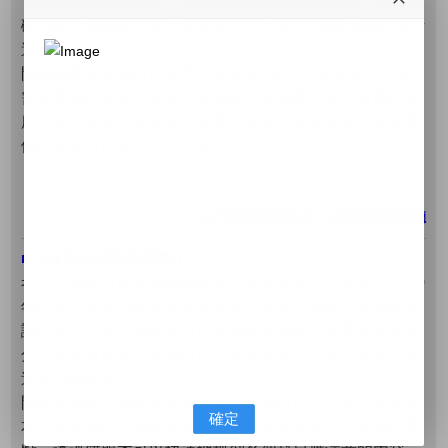
電機技師考試範圍大，建議提早1年到1年半開始。沒有基
礎的話，總讀書時間大約要抓1000小時才有機會較順利考
過。
開始讀書前建議可以先用AI分析近5年的考試題目，了解
需要準備的範圍，技師考試科目的範圍及內容沒有像研究
所考試一樣每一章節都考或是考很深，預先去除不需要準
備的章節可以省下不少時間。
➠ 電機技師師資／課程諮詢試聽
■【技師考試刷題策略】
：
考試一個半月前建議開始刷題，刷近10年的考題即可，10
年以前的題目與現在差異過大較沒有參考價值，刷題時建
議由舊的往新的寫比較可以抓到出題趨勢，如果寫完十年
分之後還有時間，建議可以二刷近五年的考題，提高作題
速度與敏銳度。
開始複習時若有練習題目，強烈建議可以自己做一本錯題
確定
本，因技師考試科目眾多，準備到後前容易忘記各科的重