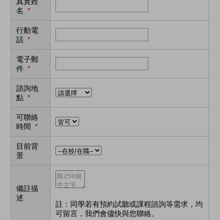
真實姓
名
*
行動電
話
*
電子郵
件
*
諮詢地
點
*
可聯絡
時間
*
目前背
景
備註描
述
註：同學若有預約試聽或課程諮詢等需求，均
可留言，我們會儘快與您聯絡。