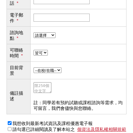
話
*
電子郵
件
*
諮詢地
點
*
可聯絡
時間
*
目前背
景
備註描
述
註：同學若有預約試聽或課程諮詢等需求，均
可留言，我們會儘快與您聯絡。
我想收到最新考試資訊及課程優惠電子報
請勾選已詳細閱讀及了解本站之
個資法及隱私權相關規範