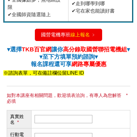
✔走到哪學到哪
限
✔宅在家也能讀好書
✔全國師資隨選隨上
國營電機專班
線上報名
﹥
▾選擇
TKB百官網
讓你
高分錄取國營聯招電機組
▾
▾至下方填單預約諮詢▾
報名課程還可享
網路專屬優惠
※諮詢表單，可在備註欄位留LINE ID
如對本講座有相關問題，歡迎填表洽詢，有專人為您解答 *
必填
真實姓
名
*
行動電