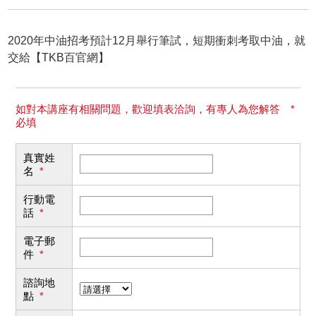
2020年中油招考預計12月舉行筆試，短期衝刺考取中油，就
交給【TKB百官網】
如對本講座有相關問題，歡迎填表洽詢，有專人為您解答 *
必填
真實姓
名
*
行動電
話
*
電子郵
件
*
諮詢地
點
*