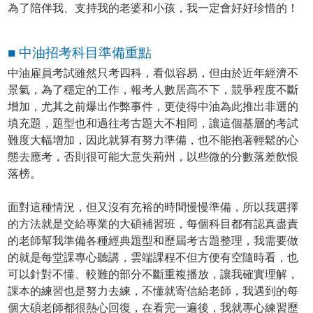
為了陪伴我、支持我的老婆和小孩，我一定會好好珍惜的！
■ 中油招考科目準備重點
中油雇員考試雖然只考四科，看似容易，但由於近年經濟不
景氣，為了穩定的工作，報考人數居高不下，競爭程度不斷
增加，尤其之前爆出作弊事件，更使得中油為此推出非選的
填充題，題型也和過往考古題大不相同，讓這個基層的考試
難度大幅增加，因此就算有努力準備，也不能抱著輕鬆的心
態去應考，否則很可能大意失荊州，以些微的分數落差飲恨
落榜。
面對這種情況，但又沒有充裕的時間慢慢準備，所以我選擇
的方法就是交給專業的大碩補習班，每個科目都有認真盡責
的老師幫我準備各種經典題型和歷屆考古題整理，我需要做
的就是每堂課專心聽講，雲端課程不但方便有空隨時看，也
可以針對不懂、較難的部分不斷重複播放，讓我確實理解，
課本的練習也是努力去練，不懂就寄信給老師，我遇到的每
個大碩老師都很熱心回復，在看完一遍後，我就專心練習歷