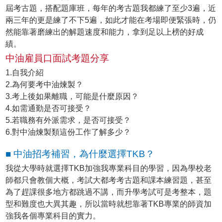
屆考古題，搭配題庫班，每年的考古題我都練了至少3遍，近
兩三年的更是練了不下5遍，如此才能在考場即便緊張時，仍
然能靠著磨練出的解題速度和能力，拿到足以上榜的好成
績。
中油雇員口面試考題分享
1.自我介紹
2.為何要考中油煉製？
3.考上後如果離職，可能是什麼原因？
4.如需通勤是否可接受？
5.若職務有外派需求，是否可接受？
6.對中油煉製類這份工作了解多少？
■ 中油招考補習，為什麼選擇TKB？
我從大學時就選擇TKB加強我專業科目的學習，因為學校老
師都只會教個大概，考試大都考考古題和課本練習題，甚至
為了趕課很多地方都跳過不講，而升學考試可是考整本，題
型和難度也大異其趣，所以當時就想靠著TKB專業的師資加
強我各個專業科目的實力。