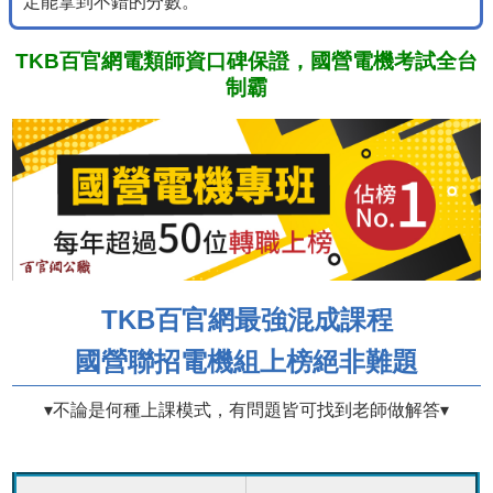
定能拿到不錯的分數。
TKB百官網電類師資口碑保證，國營電機考試全台
制霸
TKB百官網最強混成課程
國營聯招電機組上榜絕非難題
▾不論是何種上課模式，有問題皆可找到老師做解答▾