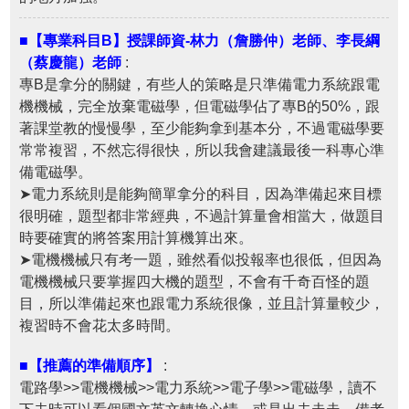
■【專業科目B】授課師資-林力（詹勝仲）老師、李長綱
（蔡慶龍）老師
:
專B是拿分的關鍵，有些人的策略是只準備電力系統跟電
機機械，完全放棄電磁學，但電磁學佔了專B的50%，跟
著課堂教的慢慢學，至少能夠拿到基本分，不過電磁學要
常常複習，不然忘得很快，所以我會建議最後一科專心準
備電磁學。
➤電力系統則是能夠簡單拿分的科目，因為準備起來目標
很明確，題型都非常經典，不過計算量會相當大，做題目
時要確實的將答案用計算機算出來。
➤電機機械只有考一題，雖然看似投報率也很低，但因為
電機機械只要掌握四大機的題型，不會有千奇百怪的題
目，所以準備起來也跟電力系統很像，並且計算量較少，
複習時不會花太多時間。
■【推薦的準備順序】
:
電路學>>電機機械>>電力系統>>電子學>>電磁學，讀不