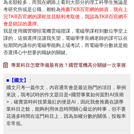
為名額較多，而我在網路上看到大部分的理工科學生無論是
考研究所或是公職，都較為
推薦TKB百官網的師資，我在上
完TKB百官網的課程並且順利考取後，我認為TKB百官網不
會是錯誤的選擇
。
我是使用國營聯招電機雲端授課，電磁學課程到數位學堂上
課的，這個選擇沒讓我失望，電磁學李長綱老師的課可以在
短期間內讓你的電磁學能夠上場考試，而電磁學分數就是能
否選擇心中想要的職缺的關鍵。
專業科目怎麼準備最有效？國營電機高分關鍵一次掌握
■【國文】
:
國文只考一篇作文，內容通常會是最近熱門的項目，舉例
來說，我考試時的作文題目是<國營事業如何面對AI浪潮
>，確實當時科技業最紅的便是AI，因此我會推薦在讀專
業科目之餘，能夠利用休息時間關心最近的時事，但不要
花過多時間在這門科目上，因為加權分數的關係，投報率
非常低。