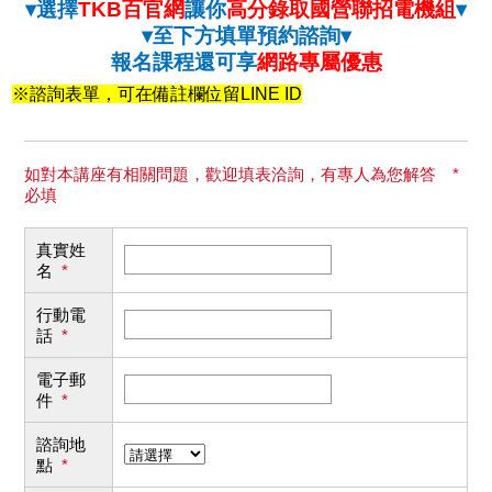
▾選擇
TKB百官網
讓你
高分錄取國營聯招電機組
▾
▾至下方填單預約諮詢▾
報名課程還可享
網路專屬優惠
※諮詢表單，可在備註欄位留LINE ID
如對本講座有相關問題，歡迎填表洽詢，有專人為您解答 *
必填
真實姓
名
*
行動電
話
*
電子郵
件
*
諮詢地
點
*