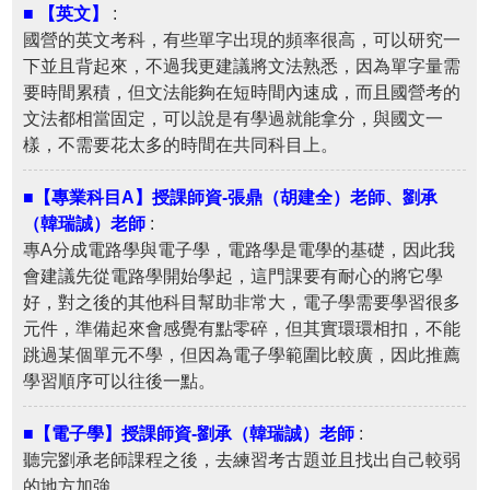
■ 【英文】
:
國營的英文考科，有些單字出現的頻率很高，可以研究一
下並且背起來，不過我更建議將文法熟悉，因為單字量需
要時間累積，但文法能夠在短時間內速成，而且國營考的
文法都相當固定，可以說是有學過就能拿分，與國文一
樣，不需要花太多的時間在共同科目上。
■【專業科目A】授課師資-張鼎（胡建全）老師、劉承
（韓瑞誠）老師
:
專A分成電路學與電子學，電路學是電學的基礎，因此我
會建議先從電路學開始學起，這門課要有耐心的將它學
好，對之後的其他科目幫助非常大，電子學需要學習很多
元件，準備起來會感覺有點零碎，但其實環環相扣，不能
跳過某個單元不學，但因為電子學範圍比較廣，因此推薦
學習順序可以往後一點。
■【電子學】授課師資-劉承（韓瑞誠）老師
:
聽完劉承老師課程之後，去練習考古題並且找出自己較弱
的地方加強。