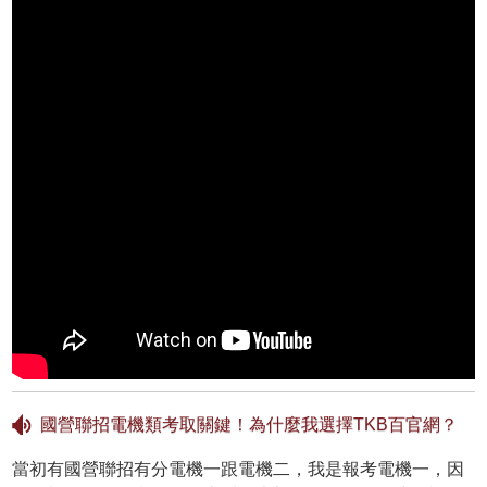
國營聯招電機類考取關鍵！為什麼我選擇TKB百官網？
當初有國營聯招有分電機一跟電機二，我是報考電機一，因