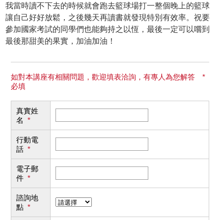
我當時讀不下去的時候就會跑去籃球場打一整個晚上的籃球
讓自己好好放鬆，之後幾天再讀書就發現特別有效率。祝要
參加國家考試的同學們也能夠持之以恆，最後一定可以嚐到
最後那甜美的果實，加油加油！
如對本講座有相關問題，歡迎填表洽詢，有專人為您解答 *
必填
真實姓
名
*
行動電
話
*
電子郵
件
*
諮詢地
點
*