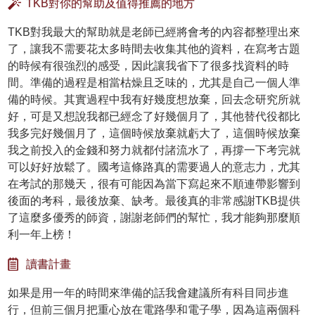
TKB對你的幫助及值得推薦的地方
TKB對我最大的幫助就是老師已經將會考的內容都整理出來
了，讓我不需要花太多時間去收集其他的資料，在寫考古題
的時候有很強烈的感受，因此讓我省下了很多找資料的時
間。準備的過程是相當枯燥且乏味的，尤其是自己一個人準
備的時候。其實過程中我有好幾度想放棄，回去念研究所就
好，可是又想說我都已經念了好幾個月了，其他替代役都比
我多完好幾個月了，這個時候放棄就虧大了，這個時候放棄
我之前投入的金錢和努力就都付諸流水了，再撐一下考完就
可以好好放鬆了。國考這條路真的需要過人的意志力，尤其
在考試的那幾天，很有可能因為當下寫起來不順連帶影響到
後面的考科，最後放棄、缺考。最後真的非常感謝TKB提供
了這麼多優秀的師資，謝謝老師們的幫忙，我才能夠那麼順
利一年上榜！
讀書計畫
如果是用一年的時間來準備的話我會建議所有科目同步進
行，但前三個月把重心放在電路學和電子學，因為這兩個科