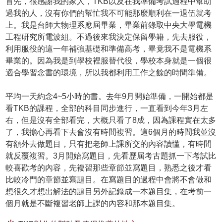
首先，很感謝我的家人，TKB以及在我準備考試過程中幫助
過我的人，沒有你們的幫忙我不可能那麼順利在一退伍就考
上。我是台師大物理系應屆畢業，畢業前錄取中央大學電機
工程研究所電波組。不過後來我決定保留學籍，先去服役，
利用服役的這一年補強基礎和準備高考，畢竟我不是電機系
畢業的。因為我是到學校裡服替代役，學校本身就是一個很
適合學習念書的環境，所以我都利用工作之餘的時間準備。
平均一天約念4~5小時的書。去年9月開始準備，一開始都是
看TKB的課程，全部的科目同步進行，一直看到今年3月左
右，但是沒有全部看完，大概只看了8成，因為課程實在太多
了，我擔心再看下去會沒有時間複習。這6個月的時間我並沒
有額外去做題目，只有把老師上課所交的內容讀懂，有時間
就反覆複習。3月開始寫題目，先看歷屆考古題抓一下考試比
較喜歡考的內容，先複習那些章節並寫題目，熟悉之後才看
比較冷門的章節並寫題目。在寫題目的過程中會將不會做和
想很久才想出解法的題目另外記錄成一本題目集，在考前一
個月就是不斷複習老師上課的內容和那本題目集。