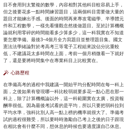
目不會用到太繁複的數學，內容相對其他科目較容易上手，
但之後要花多一點時間練習題目，這兩個科目需要做大量的
題目才能練出手感。後面的時間再來專攻電磁學、半導體元
件和工程數學，一樣先看懂觀念然後做題目。至於計算機概
論就利用零碎的時間能看多少算多少，這一科我實在不知道
要怎麼準備。最後3~4個月全力寫題目並整理題目集。國文
憲法法學緒論對於考高考三等電子工程組來說佔分比重較
低，不建議花太多時間在上面，考前一個月稍微看一下就好
了，還是要將時間集中在專業科目上比較實在。
心路歷程
在準備高考的過程中我建議一開始平均分配時間在每一科上
面，之後如果有發現哪一科比較弱就要多花一點心思在那一
科上，除了計算機概論以外，這一科範圍實在太廣，投資報
酬率很低。因為最後考試看的是平均，所以只要把弱科拉到
平均水準，強科比別人高一點上榜的機率就很大了。準備考
試的過程很難受，所以要時時激勵自己考上之後的日子跟現
在相比會有什麼不同，想休息的時候也要適度讓自己休息。