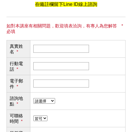
在備註欄留下Line ID線上諮詢
如對本講座有相關問題，歡迎填表洽詢，有專人為您解答 *
必填
真實姓
名
*
行動電
話
*
電子郵
件
*
諮詢地
點
*
可聯絡
時間
*