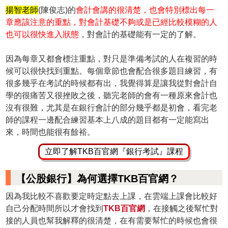
揚智老師
(陳俊志)的
會計會講的很清楚，也會特別標出每一
章應該注意的重點，對會計基礎不夠或是已經比較模糊的人
也可以很快進入狀態
，對會計的基礎能有一定的了解。
因為每章又都會標注重點，對只是準備考試的人在複習的時
候可以很快找到重點。每個章節也會配合很多題目練習，有
很多幾乎在考試的時候都有出，我覺得算是讓我從對會計自
學的很痛苦又很挫敗之後，聽完老師的會有一種原來會計也
沒有很難，尤其是在銀行會計的部分幾乎都是初會，看完老
師的課程一邊配合練習基本上八成的題目都有一定能寫出
來，時間也能很有餘裕。
立即了解TKB百官網『銀行考試』課程
【公股銀行】為何選擇TKB百官網？
因為我比較不喜歡要定時定點去上課，在雲端上課會比較好
自己分配時間所以才會找到
TKB百官網
，在接觸之後幫忙對
接的人員也幫我解釋的很清楚，在有需要幫忙的時候也會很