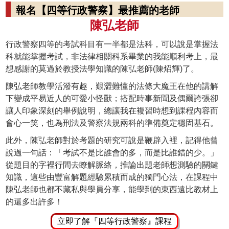
報名【四等行政警察】最推薦的老師
陳弘老師
行政警察四等的考試科目有一半都是法科，可以說是掌握法
科就能掌握考試，非法律相關科系畢業的我能順利考上，最
想感謝的莫過於教授法學知識的陳弘老師(陳炤輝)了。
陳弘老師教學活潑有趣，艱澀難懂的法條大魔王在他的講解
下變成平易近人的可愛小怪獸；搭配時事新聞及偶爾誇張卻
讓人印象深刻的舉例說明，總讓我在複習時想到課程內容而
會心一笑，也為刑法及警察法規兩科的準備奠定穩固基石。
此外，陳弘老師對於考題的研究可說是鞭辟入裡，記得他曾
說過一句話：「考試不是比誰會的多，而是比誰錯的少。」
從題目的字裡行間去瞭解脈絡，推論出題老師想測驗的關鍵
知識，這些由豐富解題經驗累積而成的獨門心法，在課程中
陳弘老師也都不藏私與學員分享，能學到的東西遠比教材上
的還多出許多！
立即了解『四等行政警察』課程