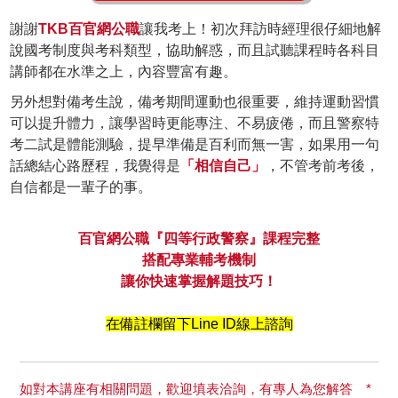
謝謝
TKB百官網公職
讓我考上！初次拜訪時經理很仔細地解
說國考制度與考科類型，協助解惑，而且試聽課程時各科目
講師都在水準之上，內容豐富有趣。
另外想對備考生說，備考期間運動也很重要，維持運動習慣
可以提升體力，讓學習時更能專注、不易疲倦，而且警察特
考二試是體能測驗，提早準備是百利而無一害，如果用一句
話總結心路歷程，我覺得是
「相信自己」
，不管考前考後，
自信都是一輩子的事。
百官網公職『四等行政警察』課程完整
搭配專業輔考機制
讓你快速掌握解題技巧！
在備註欄留下Line ID線上諮詢
如對本講座有相關問題，歡迎填表洽詢，有專人為您解答 *