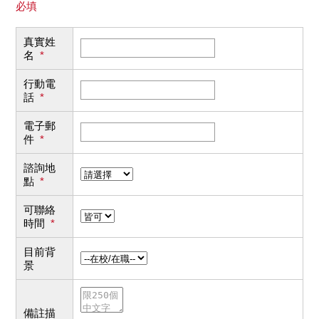
必填
真實姓
名
*
行動電
話
*
電子郵
件
*
諮詢地
點
*
可聯絡
時間
*
目前背
景
備註描