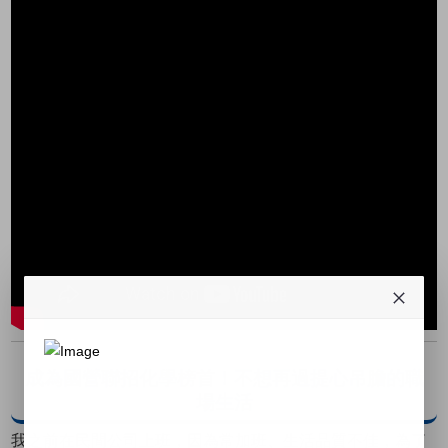
成為國營聯招化學榜首！不想再過提心吊膽的職
場生活
我之前在民間公司上班，因為常加班、生活品質不佳，為了