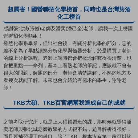
超厲害！國營聯招化學榜首，同時也是台灣菸酒
化工榜首
感謝張北城(張儀)老師及潘奕(潘己全)老師，讓我一次上榜國
營聯招化學類組！
雖然化學系畢業，但出社會後，有關分析化學的部分，忘的
差不多為了早點讀熟分析化學與儀器分析，於是購買了老師
的線上分析課程。老師上課時都會把概念解釋得很清楚，也
會把重點一一條列，基本上看熟老師的筆記，應該就不會有
很大的問題，解題的部分，老師會清楚講解，不熟的地方多
看幾次就能了解。未來也會介紹給有需求的學生，謝謝老
師！
TKB大碩、TKB百官網幫我達成自己的成就
之前考取研究所，就是上大碩補習班的課，那時候就覺得潘
奕老師與張北城老師教學的方式很不錯，題目解析得很好，
而且要補習理工的科目，除了TKB，根本沒有第二家可以比