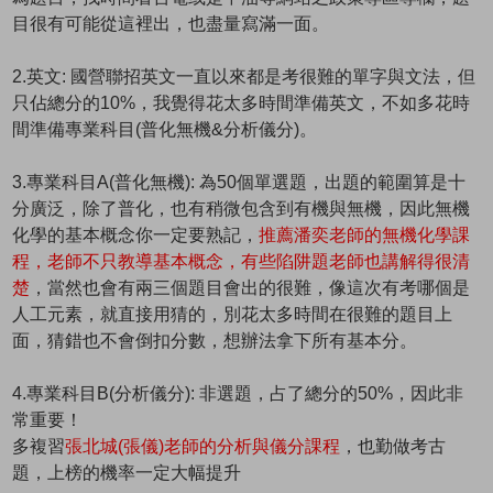
目很有可能從這裡出，也盡量寫滿一面。
2.英文: 國營聯招英文一直以來都是考很難的單字與文法，但
只佔總分的10%，我覺得花太多時間準備英文，不如多花時
間準備專業科目(普化無機&分析儀分)。
3.專業科目A(普化無機): 為50個單選題，出題的範圍算是十
分廣泛，除了普化，也有稍微包含到有機與無機，因此無機
化學的基本概念你一定要熟記，
推薦潘奕老師的無機化學課
程，老師不只教導基本概念，有些陷阱題老師也講解得很清
楚
，當然也會有兩三個題目會出的很難，像這次有考哪個是
人工元素，就直接用猜的，別花太多時間在很難的題目上
面，猜錯也不會倒扣分數，想辦法拿下所有基本分。
4.專業科目B(分析儀分): 非選題，占了總分的50%，因此非
常重要！
多複習
張北城(張儀)老師的分析與儀分課程
，也勤做考古
題，上榜的機率一定大幅提升