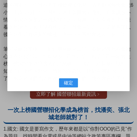
追求穩定的工作我報考了國營聯招化學，備考期間每天會花6
小時上課，假日也不例外，晚上偶爾會去運動中心重訓放心
情。筆試之前都是一個人關在房間看書，不能看電視也不能
看課外讀物，真的很煎熬，這時我會告訴自己，這是為了以
後有好生活而必要的犧牲，咬一下牙關就會過去，要加油！
筆試成績公布後，立刻約朋友練習口試，多練習後就不會擔
心講不好被淘汰，也能增強自己的自信，相信自己一定會上
榜。體試的準備我透過跑步來練習，讓自己維持最佳狀態，
知道自己上榜的那天，我真的很高興，終於有穩定的工作
了。感謝老師們的認真教導，沒有你們，我不會有今天！
確定
立即了解 國營聯招最新資訊﹥
一次上榜國營聯招化學成為榜首，找潘奕、張北
城老師就對了！
1.國文: 國文是要寫作文，歷年來都是以"你對OOO的己見"作
為題目，找時間看台電或是中油等網站之政策專區專欄，題