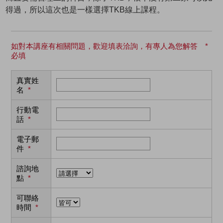
得過，所以這次也是一樣選擇TKB線上課程。
如對本講座有相關問題，歡迎填表洽詢，有專人為您解答 *
必填
真實姓
名
*
行動電
話
*
電子郵
件
*
諮詢地
點
*
可聯絡
時間
*