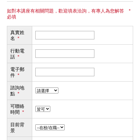
如對本講座有相關問題，歡迎填表洽詢，有專人為您解答 *
必填
真實姓
名
*
行動電
話
*
電子郵
件
*
諮詢地
點
*
可聯絡
時間
*
目前背
景