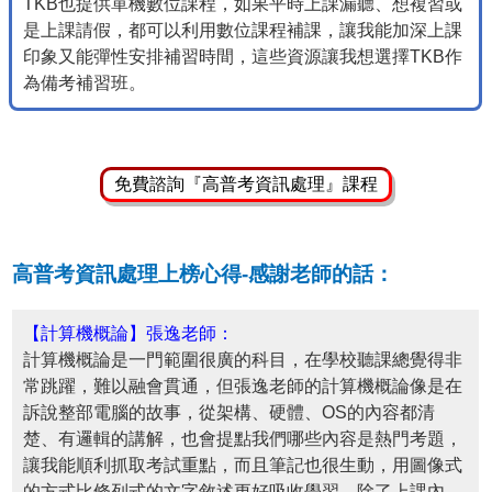
TKB也提供單機數位課程，如果平時上課漏聽、想複習或
是上課請假，都可以利用數位課程補課，讓我能加深上課
印象又能彈性安排補習時間，這些資源讓我想選擇TKB作
為備考補習班。
免費諮詢『高普考資訊處理』課程
高普考資訊處理上榜心得-感謝老師的話：
【計算機概論】張逸老師：
計算機概論是一門範圍很廣的科目，在學校聽課總覺得非
常跳躍，難以融會貫通，但張逸老師的計算機概論像是在
訴說整部電腦的故事，從架構、硬體、OS的內容都清
楚、有邏輯的講解，也會提點我們哪些內容是熱門考題，
讓我能順利抓取考試重點，而且筆記也很生動，用圖像式
的方式比條列式的文字敘述更好吸收學習。除了上課內