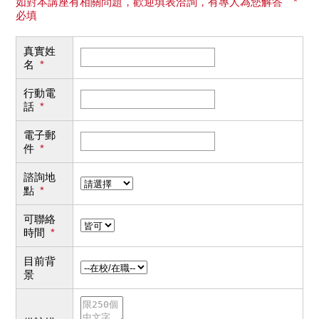
如對本講座有相關問題，歡迎填表洽詢，有專人為您解答 *
必填
真實姓
名
*
行動電
話
*
電子郵
件
*
諮詢地
點
*
可聯絡
時間
*
目前背
景