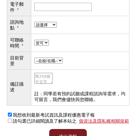
電子郵
件
*
諮詢地
點
*
可聯絡
時間
*
目前背
景
備註描
述
註：同學若有預約試聽或課程諮詢等需求，均
可留言，我們會儘快與您聯絡。
我想收到最新考試資訊及課程優惠電子報
請勾選已詳細閱讀及了解本站之
個資法及隱私權相關規範