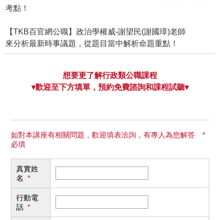
考點！
【TKB百官網公職】政治學權威-謝望民(謝國璋)老師
來分析最新時事議題，從題目當中解析命題重點！
想要更了解行政類公職課程
▾歡迎至下方填單，預約免費諮詢和課程試聽▾
如對本講座有相關問題，歡迎填表洽詢，有專人為您解答 *
必填
真實姓
名
*
行動電
話
*