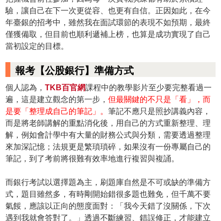
驗，讓自己在下一次更從容、也更有自信。正因如此，在今
年臺銀的招考中，雖然我在面試環節的表現不如預期，最終
僅獲備取，但目前也順利遞補上榜，也算是成功實現了自己
當初設定的目標。
報考【公股銀行】準備方式
個人認為，
TKB百官網
課程中的教學影片至少要完整看過一
遍，這是建立觀念的第一步，
但最關鍵的不只是「看」，而
是要「整理成自己的筆記」。
筆記不應只是照抄講義內容，
而是將老師講解的重點消化後，用自己的方式重新整理、理
解，例如會計學中有大量的財務公式與分類，需要透過整理
來加深記憶；法規更是繁瑣瑣碎，如果沒有一份專屬自己的
筆記，到了考前將很難有效率地進行複習與複誦。
而銀行考試以選擇題為主，刷題庫自然是不可或缺的準備方
式，題目雖然多，有時剛開始錯很多題也難免，但千萬不要
氣餒，應該以正向的態度面對：「我今天錯了沒關係，下次
遇到我就會答對了。」透過不斷練習、錯誤修正，才能建立