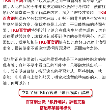
TKB百官網
在網路上以及親友之間一直都有相當不錯的評
價，因此在我於今年年初決定轉戰公股銀行考試時，便前往
彰化的學堂進一步了解課程內容。深入了解後才發現，
TKB
百官網
對課程的分類非常細緻，針對不同背景的考生皆有相
對應的學習方案。像我本身是上班族，平日能準備的時間有
限，
TKB百官網
特別設計了適合在職考生的彈性課程，內容
兼顧重點與效率，讓我深刻感受到他們的專業與用心。也正
因如此，我更加相信
TKB百官網
擁有如此良好口碑絕非浪得
虛名，最後便毫不猶豫地選擇購買課程，展開備考之路。
我想對正在準備銀行考試的畢業生或是正考慮轉換跑道的在
職者說：真的不要小看自己的可能性，只要願意踏出第一
步，設定明確目標，搭配適合的學習方式、堅持到底，就一
定能一步步邁向上榜的那天，機會永遠留給準備好的人，加
油，你可以的！
立即了解TKB百官網『銀行考試』課程
百官網公職『銀行考試』課程完整
搭配專業輔考機制