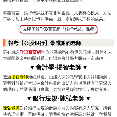
的課程與資源，千萬不要交白卷或草草應付。
整體而言，銀行考試並不算非常困難，只要有心投入、方法
正確，加上持之以恆的準備，就一定能迎來理想的成果。
立即了解TKB百官網『銀行考試』課程
報考【公股銀行】最感謝的老師
衷心感謝
TKB百官網
每位老師的悉心教導與陪伴，雖然本人
大學即為金融相關科系，自認在會計學方面有一定基礎。
▾ 會計學-揚智老師 ▾
透過
揚智老師
鉅細靡遺、由淺入深的教學安排與詳細講解，
讓我對於銀行考試中會計科目的出題方向與重點有了更深入
的理解，並透過題目實戰，更加熟悉應試技巧，獲益良多。
▾ 銀行法規-陳弘老師 ▾
陳弘老師
對於銀行法規的命題方向與內容有深入研究，講解
時條理清晰，重點明確，讓我能快速掌握高分關鍵，對我幫