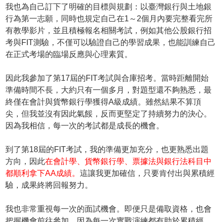
我也為自己訂下了明確的目標與規劃：以臺灣銀行與土地銀
行為第一志願，同時也規定自己在1～2個月內要完整看完所
有教學影片，並且積極報名相關考試，例如其他公股銀行招
考與FIT測驗，不僅可以驗證自己的學習成果，也能訓練自己
在正式考場的臨場反應與心理素質。
因此我參加了第17屆的FIT考試與合庫招考。當時距離開始
準備時間不長，大約只有一個多月，對題型還不夠熟悉，最
終僅在會計與貨幣銀行學獲得A級成績。雖然結果不算頂
尖，但我並沒有因此氣餒，反而更堅定了持續努力的決心。
因為我相信，每一次的考試都是成長的機會。
到了第18屆的FIT考試，我的準備更加充分，也更熟悉出題
方向，因此
在會計學、貨幣銀行學、票據法與銀行法科目中
都順利拿下AA成績。
這讓我更加確信，只要肯付出與累積經
驗，成果終將回報努力。
我也非常重視每一次的面試機會。即便只是備取資格，也會
把握機會前往參加，因為每一次實戰演練都有助於累積經