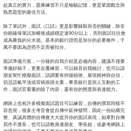
起真正的實力，題庫練習不只是檢驗記憶，更是鞏固觀念與
熟悉題型的最佳方法。
除了筆試外，面試（口試）更是影響錄取與否的關鍵，除非
你能確保筆試加權後成績穩定達90分以上，否則面試往往會
成為勝負的分水嶺。基本的銀行證照是加分的必要條件，千
萬不要因為證照不足而被扣分。
面試準備方面，一分鐘的自我介紹是必備內容，建議不僅要
準備好稿子，更要反覆練習，可以錄音自我檢討，也可以請
朋友幫忙模擬面試，語調要有抑揚頓挫、展現精神與自信，
切忌語氣平淡或背稿痕跡太重，畢竟銀行是與人互動的工
作，面試官看重的除了內容，還有你的態度與表達能力。
網路上也有許多模擬面試題目可以練習，自傳的撰寫同樣不
容忽視，很多主考官會從自傳中延伸發問，因此一份結構完
整、真誠具體的自傳會大大提升你的面試表現，如果對自傳
寫作不擅長，也可以請教身邊朋友、學長姐，或參考網路上