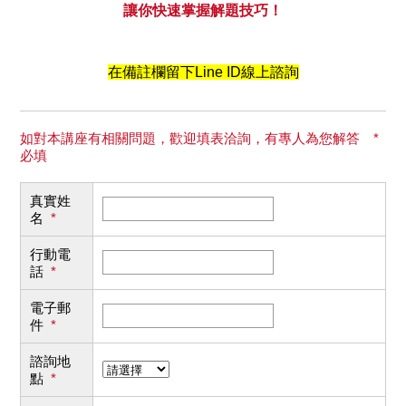
讓你快速掌握解題技巧！
在備註欄留下Line ID線上諮詢
如對本講座有相關問題，歡迎填表洽詢，有專人為您解答 *
必填
真實姓
名
*
行動電
話
*
電子郵
件
*
諮詢地
點
*