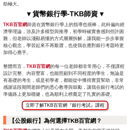
助極大。
▾ 貨幣銀行學-TKB師資 ▾
TKB百官網
師資在貨幣銀行學上的指導也很棒，此科偏向經
濟學理論，涉及許多模型與推導，初學時確實會感到些許困
難，但老師以淺顯易懂的方式層層拆解，讓我能一步步掌握
核心觀念，學習起來不再艱澀，也使我在應對銀行考題時更
加得心應手。
整體而言，
TKB百官網
的每一位老師都非常用心，不僅課程
設計完整、內容豐富，也能照顧到不同程度的學生，無論是
有基礎的考生，或是初學者，都能從中獲得實質幫助，非常
感謝這段期間老師們的悉心教導與鼓勵，讓我在銀行考試的
準備路上更加穩健，也為順利上榜奠定了扎實的基礎。
立即了解TKB百官網『銀行考試』課程
【公股銀行】為何選擇TKB百官網？