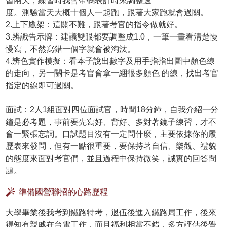
習兩天，練習時我會帶碼表計時來調整速
度。測驗當天大概十個人一起跑，跟著大家跑就會過關。
2.上下鷹架：這關不難，跟著考官的指令做就好。
3.辨識告示牌：建議雙眼都要調整成1.0，一筆一畫看清楚慢
慢寫，不然寫錯一個字就會被淘汰。
4.辨色實作模擬：看本子說出數字及用手指指出圖中顏色線
的走向，另一關卡是考官會拿一綑很多顏色 的線，找出考官
指定的線即可過關。
面試：2人1組面對四位面試官，時間18分鐘，自我介紹一分
鐘是必考題，事前要先寫好、背好、多對著鏡子練習，才不
會一緊張忘詞。口試題目沒有一定問什麼，主要依據你的履
歷表來發問，但有一點很重要，要保持著自信、樂觀、禮貌
的態度來面對考官們，並且過程中保持微笑，誠實的回答問
題。
準備國營聯招的心路歷程
大學畢業後我考到鐵路特考，退伍後進入鐵路局工作，後來
得知有親戚在台電工作，而且福利相當不錯，多方評估後覺