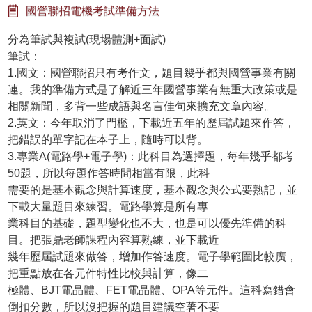
國營聯招電機考試準備方法
分為筆試與複試(現場體測+面試)
筆試：
1.國文：國營聯招只有考作文，題目幾乎都與國營事業有關
連。我的準備方式是了解近三年國營事業有無重大政策或是
相關新聞，多背一些成語與名言佳句來擴充文章內容。
2.英文：今年取消了門檻，下載近五年的歷屆試題來作答，
把錯誤的單字記在本子上，隨時可以背。
3.專業A(電路學+電子學)：此科目為選擇題，每年幾乎都考
50題，所以每題作答時間相當有限，此科
需要的是基本觀念與計算速度，基本觀念與公式要熟記，並
下載大量題目來練習。電路學算是所有專
業科目的基礎，題型變化也不大，也是可以優先準備的科
目。把張鼎老師課程內容算熟練，並下載近
幾年歷屆試題來做答，增加作答速度。電子學範圍比較廣，
把重點放在各元件特性比較與計算，像二
極體、BJT電晶體、FET電晶體、OPA等元件。這科寫錯會
倒扣分數，所以沒把握的題目建議空著不要