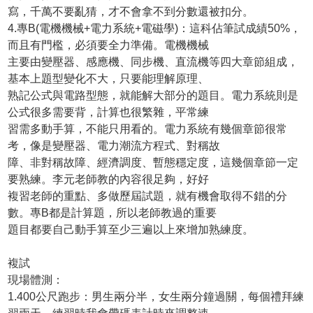
寫，千萬不要亂猜，才不會拿不到分數還被扣分。
4.專B(電機機械+電力系統+電磁學)：這科佔筆試成績50%，
而且有門檻，必須要全力準備。電機機械
主要由變壓器、感應機、同步機、直流機等四大章節組成，
基本上題型變化不大，只要能理解原理、
熟記公式與電路型態，就能解大部分的題目。電力系統則是
公式很多需要背，計算也很繁雜，平常練
習需多動手算，不能只用看的。電力系統有幾個章節很常
考，像是變壓器、電力潮流方程式、對稱故
障、非對稱故障、經濟調度、暫態穩定度，這幾個章節一定
要熟練。李元老師教的內容很足夠，好好
複習老師的重點、多做歷屆試題，就有機會取得不錯的分
數。專B都是計算題，所以老師教過的重要
題目都要自己動手算至少三遍以上來增加熟練度。
複試
現場體測：
1.400公尺跑步：男生兩分半，女生兩分鐘過關，每個禮拜練