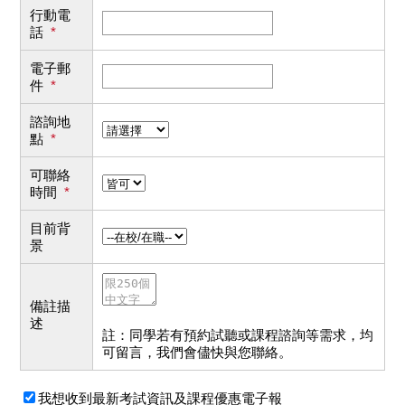
行動電
話
*
電子郵
件
*
諮詢地
點
*
可聯絡
時間
*
目前背
景
備註描
述
註：同學若有預約試聽或課程諮詢等需求，均
可留言，我們會儘快與您聯絡。
我想收到最新考試資訊及課程優惠電子報