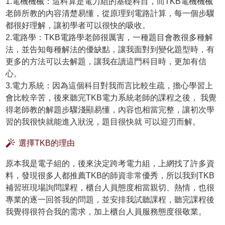
1.電機機械：這科算是電力組的基礎科目，而TKB電機機械
老師所教的內容清楚易懂，從原理到電路計算，每一個步驟
都很好理解，讓初學者可以很快的吸收。
2.電路學：TKB電路學老師很厲害，一種題目會教很多種解
法，並告知每種解法的優缺點，讓我面對到變化題型時，有
更多的方法可以去解題，讓我在讀這門科目時，更加有信
心。
3.電力系統：因為這個科目對我而言比較生疏，擔心學習上
會比較辛苦，後來聽完TKB電力系統老師的課程之後， 我覺
得老師教的解題步驟淺顯易懂，內容也相當完整，讓初次學
習的我很快就能進入狀況，題目很快就 可以迎刃而解。
選擇TKB的理由
原本我是電子組的，後來決定跨考電力組，上網找了許多資
料，發現很多人都推薦TKB的師資非常優秀，所以我到TKB
補習班現場詢問課程，櫃台人員態度相當親切、熱情，也很
專業的逐一回答我的問題，並安排我試聽課程，聽完課程後
我覺得很符合我的需求，加上櫃台人員服務態度很敬業。