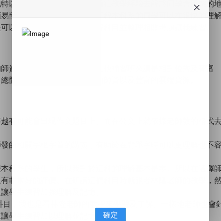
地特以及國營考試，也會依據過往教學經驗去解惑同學會困惑的
顯易懂的方式可以使不是化學工程本科系的同學可以在很快的理
是可以使我在短時間內通盤理解科目並整理相關考題讓我練習。
的師資和教學資源我覺得相較其他補習班來講是相對優秀及豐富
總體來講選擇TKB是有優秀的師資以及豐富的雲端資源。
事越有可能會出現作文題目上。而在公文上就依據老師教的格式
。
師發的相關字根字首的講義，有助於在背單字時可以更理解也不
程本科系的學生，所以我對於這科的理解基本是零。所以在選擇
上有非常好的評價。在研讀這們科目時就跟者林隆老師的教學，
題讓學生練習加強理解及記憶。
科目，我也是看林隆老師的教學來學習及了解。一樣地老師也會
確定
來讓學生練習加以理解並記憶。