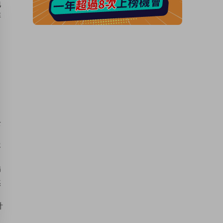
地
解
去
容
師
然
針