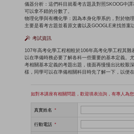
儀器分析：這們科目就看考古題及對照SKOOG中譯
可以拿不錯的分數了。
物理化學與有機化學：因為本身化學系的，對於物
主要是看考古題並看原文書以及GOOGLE來找答
考試資訊
107年高考化學工程相較於106年高考化學工程其
以在準備時務必要了解各科一些重要的基本定義。
考相關基本定義的考題出題，後面再慢慢出比較艱深的
樣，同學可以在準備相關科目時先了解一下，以便
如對本講座有相關問題，歡迎填表洽詢，有專人為您
真實姓名
*
行動電話
*