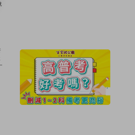
就
。
所
從
一