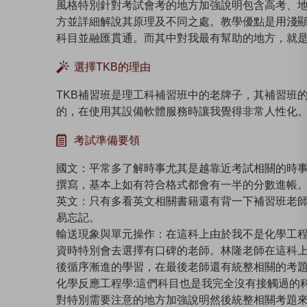
風格特別針對考試會考的地方加強說明包含高考、
方並詳細解說其原理及不同之處。教學優點是用淺
科目並融匯貫通。而其中對我最有幫助的地方，就
選擇TKB的理由
TKB補習班是理工科補習班中的老牌子，其補習班
的，在使用其設備軟體服務時讓我覺得非常人性化。
考試準備要領
國文：平常多了解時事尤其是越靠近考試相關的時
撰寫，基本上如有符合格式都會有一半的分數進帳
英文：只有多看英文相關書籍還有背一下補習班老
易忘記。
輸送現象與單元操作：在這科上由於我不是化學工
資時特別會去選擇有口碑的老師。林隆老師在這科
後循序漸進的學習，在最後老師還有統整相關的考
化學反應工程學:這們科目也是我完全沒有接觸過的
對特別需要注意的地方加強說明然後統整相關考題