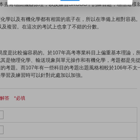
本去背相關儀器原理，以及練習SKOOG中的練習題，相信這樣
理化學以及有機化學都有相當的底子在，所以在準備上相對容易
案以及複習。在這次的考試上也拿了不錯的分數。
難易度是比較偏容易的。於107年高考專業科目上偏重基本理論，
尤其是物理化學、輸送現象與單元操作和有機化學，考題都是先
考題。而107年有一些科目的考題出題風格相較於106年不太
在學習及練習時可以針對此處加以加強。
解答 *必填