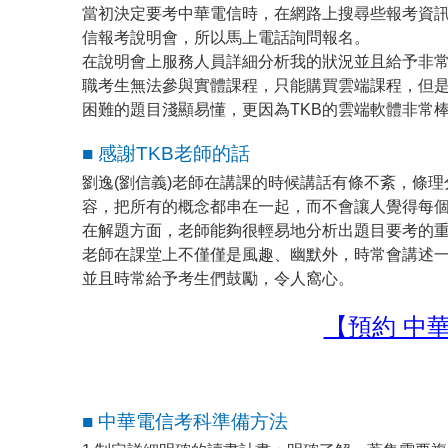
當初決定要考中華電信時，在網路上搜尋些報考資訊
信報考說明會，所以馬上電話詢問報名。
在說明會上服務人員詳細分析我的狀況並且給予非常
職考生無法參與實體課程，只能購買雲端課程，但
困難的題目淺顯易懂，更因為TKB的雲端軟體非常
■ 感謝TKB老師的話
劉逸(劉信義)老師在講課的時候講話有條不紊，條
容，把所有的概念都串在一起，而不會讓人覺得每
在解題方面，老師能夠很輕易地分析出題目要考的
老師在課堂上不僅僅是風趣、幽默外，時常會講述
並且時常給予考生們鼓勵，令人窩心。
【預約 中
■ 中華電信考科準備方法