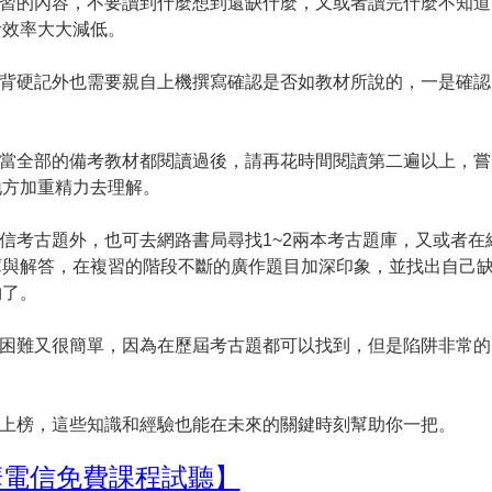
複習的內容，不要讀到什麼想到還缺什麼，又或者讀完什麼不知道
考效率大大減低。
死背硬記外也需要親自上機撰寫確認是否如教材所說的，一是確認
，當全部的備考教材都閱讀過後，請再花時間閱讀第二遍以上，嘗
地方加重精力去理解。
電信考古題外，也可去網路書局尋找1~2兩本考古題庫，又或者在
庫與解答，在複習的階段不斷的廣作題目加深印象，並找出自己
夠了。
的困難又很簡單，因為在歷屆考古題都可以找到，但是陷阱非常的
有上榜，這些知識和經驗也能在未來的關鍵時刻幫助你一把。
華電信免費課程試聽】