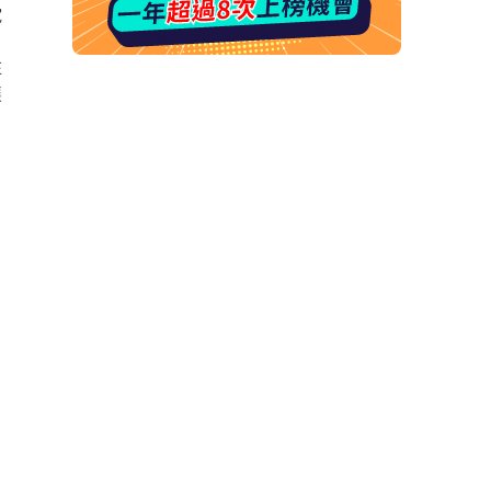
電
在
讓
。
，