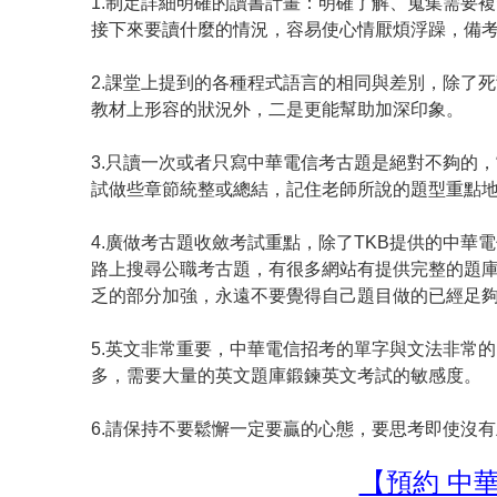
1.制定詳細明確的讀書計畫：明確了解、蒐集需要
接下來要讀什麼的情況，容易使心情厭煩浮躁，備
2.課堂上提到的各種程式語言的相同與差別，除了
教材上形容的狀況外，二是更能幫助加深印象。
3.只讀一次或者只寫中華電信考古題是絕對不夠的
試做些章節統整或總結，記住老師所說的題型重點
4.廣做考古題收斂考試重點，除了TKB提供的中華
路上搜尋公職考古題，有很多網站有提供完整的題
乏的部分加強，永遠不要覺得自己題目做的已經足
5.英文非常重要，中華電信招考的單字與文法非常
多，需要大量的英文題庫鍛鍊英文考試的敏感度。
6.請保持不要鬆懈一定要贏的心態，要思考即使沒
【預約 中